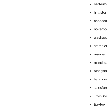
betterm
hingsto
choosea
hoverbo
alaskapo
stsmp.o
manoel
mandelae
roselyn
balance
salesfo
TrainG
Baytown