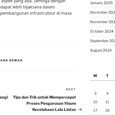
 aspek yang ada. Semoga dengan
January 2025
 dapat lebih bijaksana dalam
December 20
 pembangunan infrastruktur di masa
November 20
October 2024
September 20
August 2024
RANG DEMAK
M
T
NEXT
Next
3
4
Post
angi
Tips dan Trik untuk Mempercepat
10
11
Proses Pengurusan Visum
Kecelakaan Lalu Lintas
17
18