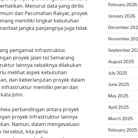
February 2026
erhatikan. Menurut data yang dirilis
 Umum dan Perumahan Rakyat, proyek
January 2026
mang memiliki tingkat kebutuhan
 manfaat jangka panjangnya juga tidak
December 20
November 20
rang pengamat infrastruktur,
September 20
gan proyek jalan tol Semarang
August 2025
uktur lainnya sebaiknya dilakukan
erlu melihat aspek kebutuhan
July 2025
an, dan keberlanjutan proyek dalam
June 2025
 infrastruktur memiliki peran dan
kata John.
May 2025
April 2025
bahwa perbandingan antara proyek
gan proyek infrastruktur lainnya
March 2025
ukan. Namun, dalam mengevaluasi
February 2025
k tersebut, kita perlu