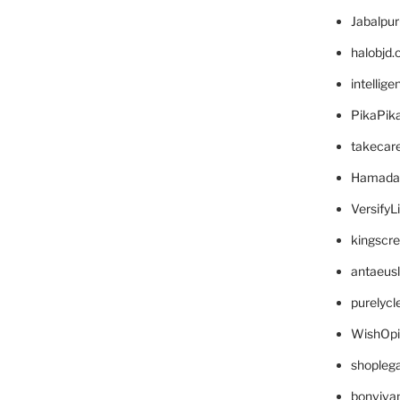
Jabalpu
halobjd
intellig
PikaPik
takecar
Hamada
VersifyL
kingscr
antaeus
purelyc
WishOp
shopleg
bonviva