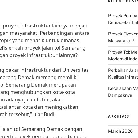
RECENT POST
Proyek Pemban
Kemacetan Lalu
 proyek infrastruktur lainnya menjadi
ngan masyarakat. Perbandingan antara
Proyek Flyover
 topik yang menarik untuk dibahas.
Masyarakat?
efisienkah proyek jalan tol Semarang
Proyek Tol: Me
an proyek infrastruktur lainnya?
Modern di Indo
 pakar infrastruktur dari Universitas
Perbaikan Jala
 Semarang Demak memang memiliki
Kualitas Infras
an tol Semarang Demak merupakan
Kecelakaan Mau
ol yang menghubungkan kota-kota
Dampaknya
n adanya jalan tol ini, akan
asi antar kota dan meningkatkan
h tersebut,” ujar Budi.
ARCHIVES
 jalan tol Semarang Demak dengan
March 2026
 seperti proyek pembangunan bandara