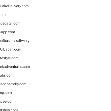
rCakeDelivery.com
.com
enceqatar.com
aApp.com
eofbusinessdfw.org
OfJapan.com
ifestyle.com
eekadventures.com
labs.com
leanchemdry.com
ing.com
acee.com
ntshop.com