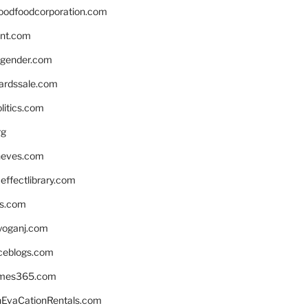
oodfoodcorporation.com
nnt.com
gender.com
ardssale.com
litics.com
rg
neves.com
ffectlibrary.com
ns.com
yoganj.com
rceblogs.com
ames365.com
EvaCationRentals.com