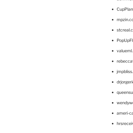
CupPlan
mpzin.c
stcreal.
PopUpFl
valueml
rebecca
jmpblis
drjorger
queensu
wendyw
ameri-
hrsrece