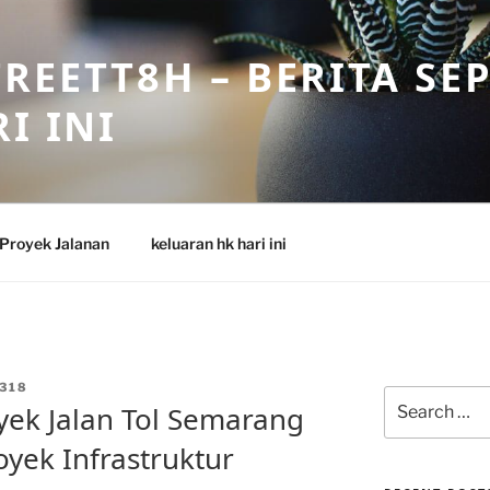
REETT8H – BERITA SE
I INI
Proyek Jalanan
keluaran hk hari ini
318
Search
ek Jalan Tol Semarang
for:
ek Infrastruktur