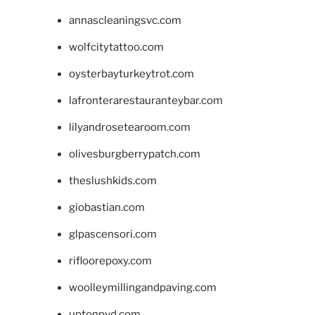
annascleaningsvc.com
wolfcitytattoo.com
oysterbayturkeytrot.com
lafronterarestauranteybar.com
lilyandrosetearoom.com
olivesburgberrypatch.com
theslushkids.com
giobastian.com
glpascensori.com
rifloorepoxy.com
woolleymillingandpaving.com
uptonpvd.com