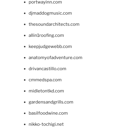
portwayinn.com
djmaddogmusic.com
thesoundarchitects.com
allin1roofing.com
keepjudgewebb.com
anatomyofadventure.com
drivancastillo.com
cmmedspa.com
midletontkd.com
gardensandgrills.com
basilfoodwine.com
nikko-tochigi.net