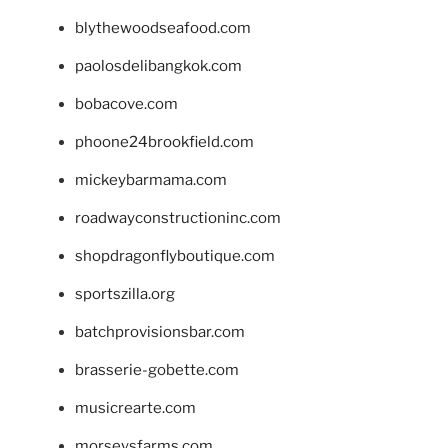
blythewoodseafood.com
paolosdelibangkok.com
bobacove.com
phoone24brookfield.com
mickeybarmama.com
roadwayconstructioninc.com
shopdragonflyboutique.com
sportszilla.org
batchprovisionsbar.com
brasserie-gobette.com
musicrearte.com
morseysfarms.com