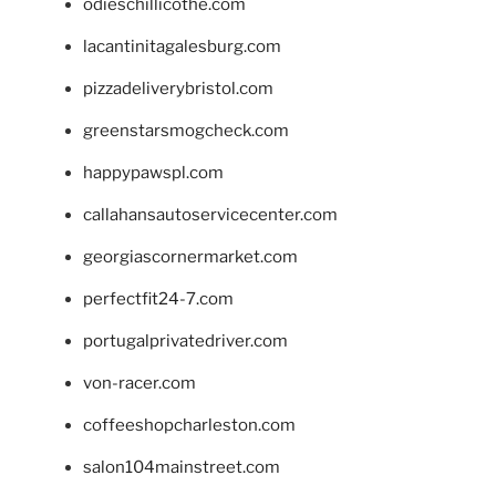
odieschillicothe.com
lacantinitagalesburg.com
pizzadeliverybristol.com
greenstarsmogcheck.com
happypawspl.com
callahansautoservicecenter.com
georgiascornermarket.com
perfectfit24-7.com
portugalprivatedriver.com
von-racer.com
coffeeshopcharleston.com
salon104mainstreet.com