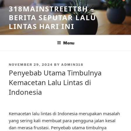
Skip
318MAINSTREETT8H –
to
BERITA SEPUTAR LALU
content
LINTAS HARI INI
Menu
POSTED
NOVEMBER 29, 2024
BY
ADMIN318
ON
Penyebab Utama Timbulnya
Kemacetan Lalu Lintas di
Indonesia
Kemacetan lalu lintas di Indonesia merupakan masalah
yang sering kali membuat para pengguna jalan kesal
dan merasa frustasi. Penyebab utama timbulnya