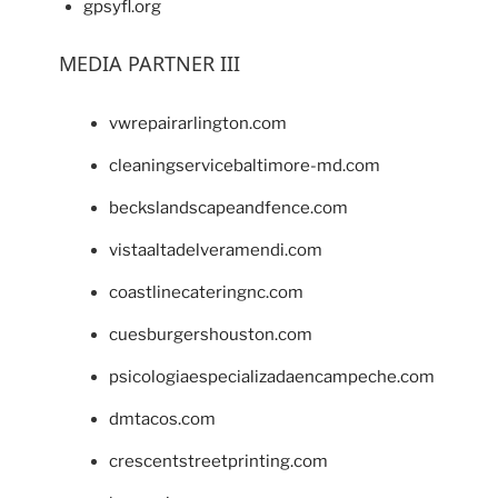
gpsyfl.org
MEDIA PARTNER III
vwrepairarlington.com
cleaningservicebaltimore-md.com
beckslandscapeandfence.com
vistaaltadelveramendi.com
coastlinecateringnc.com
cuesburgershouston.com
psicologiaespecializadaencampeche.com
dmtacos.com
crescentstreetprinting.com