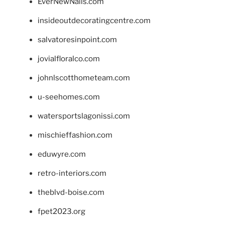
EverNewNails.com
insideoutdecoratingcentre.com
salvatoresinpoint.com
jovialfloralco.com
johnlscotthometeam.com
u-seehomes.com
watersportslagonissi.com
mischieffashion.com
eduwyre.com
retro-interiors.com
theblvd-boise.com
fpet2023.org