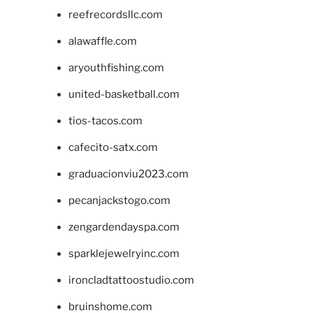
reefrecordsllc.com
alawaffle.com
aryouthfishing.com
united-basketball.com
tios-tacos.com
cafecito-satx.com
graduacionviu2023.com
pecanjackstogo.com
zengardendayspa.com
sparklejewelryinc.com
ironcladtattoostudio.com
bruinshome.com