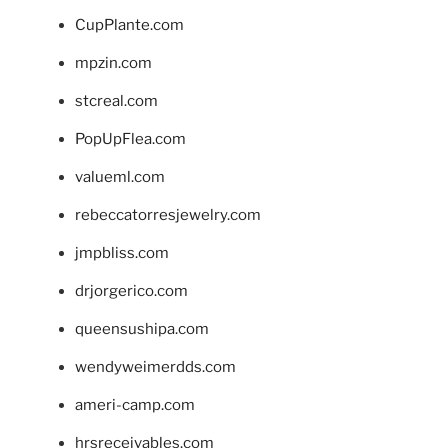
CupPlante.com
mpzin.com
stcreal.com
PopUpFlea.com
valueml.com
rebeccatorresjewelry.com
jmpbliss.com
drjorgerico.com
queensushipa.com
wendyweimerdds.com
ameri-camp.com
hrsreceivables.com