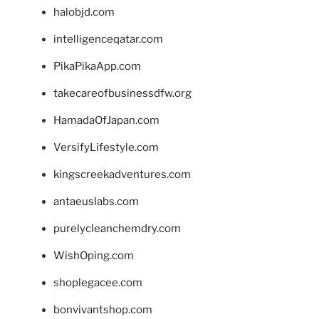
halobjd.com
intelligenceqatar.com
PikaPikaApp.com
takecareofbusinessdfw.org
HamadaOfJapan.com
VersifyLifestyle.com
kingscreekadventures.com
antaeuslabs.com
purelycleanchemdry.com
WishOping.com
shoplegacee.com
bonvivantshop.com