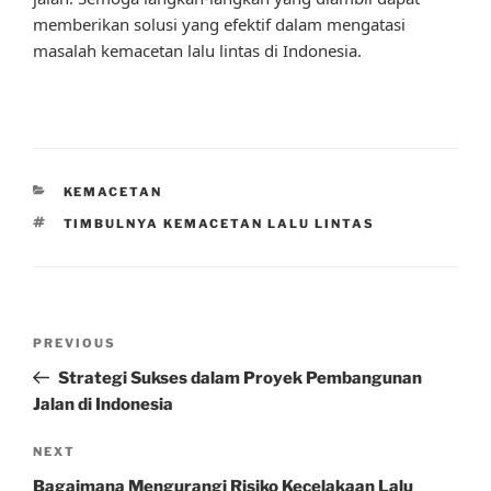
memberikan solusi yang efektif dalam mengatasi
masalah kemacetan lalu lintas di Indonesia.
CATEGORIES
KEMACETAN
TAGS
TIMBULNYA KEMACETAN LALU LINTAS
Post
Previous
PREVIOUS
navigation
Post
Strategi Sukses dalam Proyek Pembangunan
Jalan di Indonesia
Next
NEXT
Post
Bagaimana Mengurangi Risiko Kecelakaan Lalu