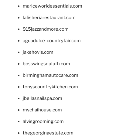
mariceworldessentials.com
lafisheriarestaurant.com
915jazzandmore.com
aguadulce-countryfair.com
jakehovis.com
bosswingsduluth.com
birminghamautocare.com
tonyscountrykitchen.com
jbellasnailspa.com
mychaihouse.com
alvisgrooming.com
thegeorginaestate.com