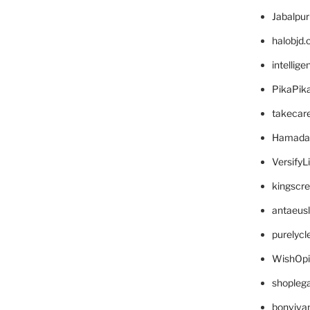
Jabalpu
halobjd
intellig
PikaPik
takecar
Hamada
VersifyL
kingscr
antaeus
purelyc
WishOp
shopleg
bonviva