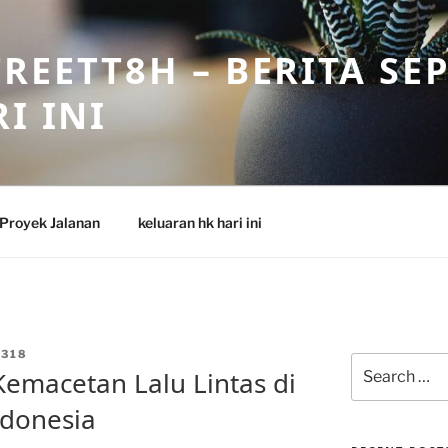
REETT8H – BERITA SE
I INI
Proyek Jalanan
keluaran hk hari ini
318
Search
emacetan Lalu Lintas di
for:
ndonesia