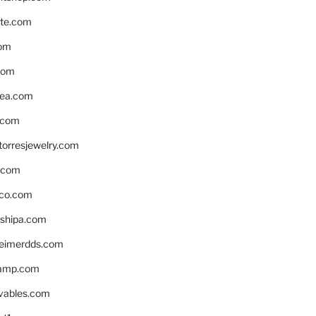
te.com
om
com
ea.com
.com
torresjewelry.com
s.com
ico.com
shipa.com
eimerdds.com
camp.com
ivables.com