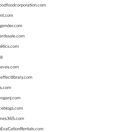
oodfoodcorporation.com
nnt.com
gender.com
ardssale.com
litics.com
rg
neves.com
ffectlibrary.com
ns.com
yoganj.com
rceblogs.com
ames365.com
EvaCationRentals.com