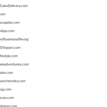
rCakeDelivery.com
.com
enceqatar.com
aApp.com
eofbusinessdfw.org
OfJapan.com
ifestyle.com
eekadventures.com
labs.com
leanchemdry.com
ing.com
acee.com
ntshop.com