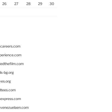
26
27
28
29
30
hcareers.com
xperience.com
edthefilm.com
ds-bg.org
ves.org
tees.com
rsexpress.com
venezuelaen.com