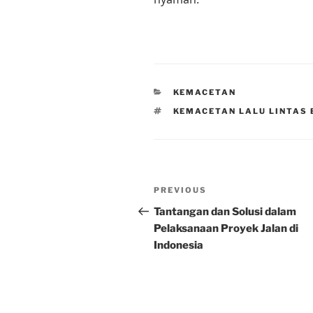
CATEGORIES
KEMACETAN
TAGS
KEMACETAN LALU LINTAS 
Post
Previous
PREVIOUS
navigation
Post
Tantangan dan Solusi dalam
Pelaksanaan Proyek Jalan di
Indonesia