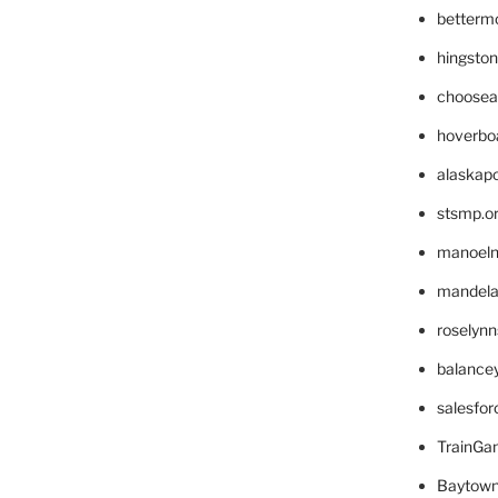
betterm
hingsto
choosea
hoverbo
alaskapo
stsmp.o
manoel
mandelae
roselyn
balance
salesfo
TrainG
Baytown