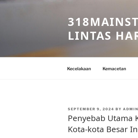
Skip
to
318MAINST
content
LINTAS HAR
Kecelakaan
Kemacetan
POSTED
SEPTEMBER 9, 2024
BY
ADMIN
ON
Penyebab Utama K
Kota-kota Besar I