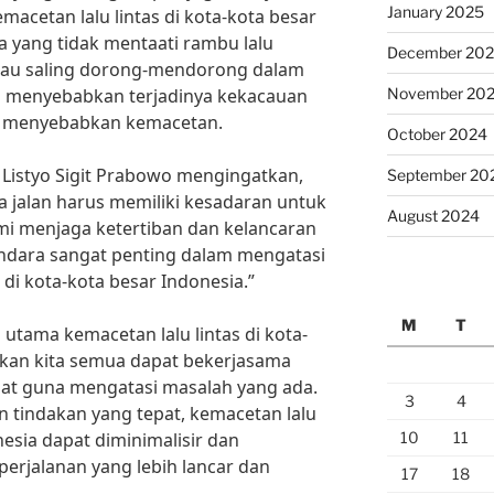
January 2025
acetan lalu lintas di kota-kota besar
 yang tidak mentaati rambu lalu
December 20
atau saling dorong-mendorong dalam
saja menyebabkan terjadinya kekacauan
November 20
ya menyebabkan kemacetan.
October 2024
al Listyo Sigit Prabowo mengingatkan,
September 20
 jalan harus memiliki kesadaran untuk
August 2024
emi menjaga ketertiban dan kelancaran
gendara sangat penting dalam mengatasi
 di kota-kota besar Indonesia.”
M
T
ama kemacetan lalu lintas di kota-
pkan kita semua dapat bekerjasama
pat guna mengatasi masalah yang ada.
3
4
 tindakan yang tepat, kemacetan lalu
nesia dapat diminimalisir dan
10
11
erjalanan yang lebih lancar dan
17
18