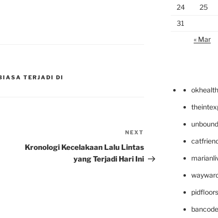
24
25
31
« Mar
BIASA TERJADI DI
okhealt
theinte
unbound
NEXT
Next
catfrien
Post
Kronologi Kecelakaan Lalu Lintas
marianli
yang Terjadi Hari Ini
wayward
pidfloo
bancode