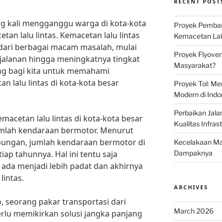
RECENT POST
ng kali mengganggu warga di kota-kota
Proyek Pemban
tan lalu lintas. Kemacetan lalu lintas
Kemacetan Lalu
ari berbagai macam masalah, mulai
Proyek Flyover
jalanan hingga meningkatnya tingkat
Masyarakat?
ting bagi kita untuk memahami
 lalu lintas di kota-kota besar
Proyek Tol: Me
Modern di Indo
Perbaikan Jala
acetan lalu lintas di kota-kota besar
Kualitas Infras
jumlah kendaraan bermotor. Menurut
bungan, jumlah kendaraan bermotor di
Kecelakaan Mau
iap tahunnya. Hal ini tentu saja
Dampaknya
ada menjadi lebih padat dan akhirnya
intas.
ARCHIVES
 seorang pakar transportasi dari
March 2026
perlu memikirkan solusi jangka panjang