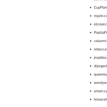
CupPlan
mpzin.c
stcreal.
PopUpFl
valueml
rebecca
jmpblis
drjorger
queensu
wendyw
ameri-
hrsrece