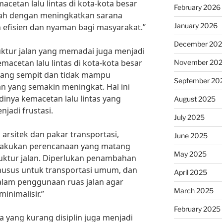
cetan lalu lintas di kota-kota besar
February 2026
alah dengan meningkatkan sarana
January 2026
 efisien dan nyaman bagi masyarakat.”
December 20
ruktur jalan yang memadai juga menjadi
acetan lalu lintas di kota-kota besar
November 20
 yang sempit dan tidak mampu
September 20
 yang semakin meningkat. Hal ini
dinya kemacetan lalu lintas yang
August 2025
jadi frustasi.
July 2025
arsitek dan pakar transportasi,
June 2025
elakukan perencanaan yang matang
May 2025
ktur jalan. Diperlukan penambahan
khusus untuk transportasi umum, dan
April 2025
alam penggunaan ruas jalan agar
March 2025
minimalisir.”
February 2025
ra yang kurang disiplin juga menjadi