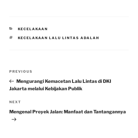
CATEGORIES
KECELAKAAN
TAGS
KECELAKAAN LALU LINTAS ADALAH
Post
Previous
PREVIOUS
navigation
Post
Mengurangi Kemacetan Lalu Lintas di DKI
Jakarta melalui Kebijakan Publik
Next
NEXT
Post
Mengenal Proyek Jalan: Manfaat dan Tantangannya