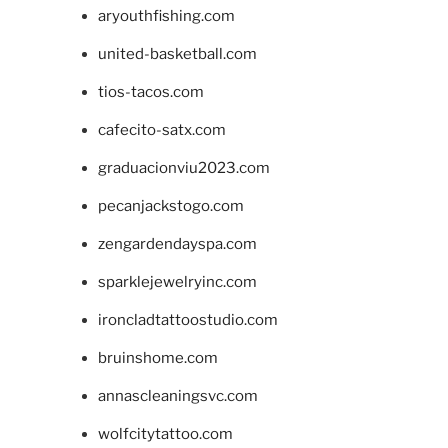
aryouthfishing.com
united-basketball.com
tios-tacos.com
cafecito-satx.com
graduacionviu2023.com
pecanjackstogo.com
zengardendayspa.com
sparklejewelryinc.com
ironcladtattoostudio.com
bruinshome.com
annascleaningsvc.com
wolfcitytattoo.com