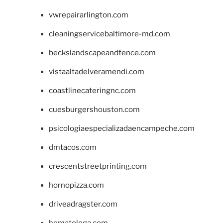
vwrepairarlington.com
cleaningservicebaltimore-md.com
beckslandscapeandfence.com
vistaaltadelveramendi.com
coastlinecateringnc.com
cuesburgershouston.com
psicologiaespecializadaencampeche.com
dmtacos.com
crescentstreetprinting.com
hornopizza.com
driveadragster.com
hematologa.com