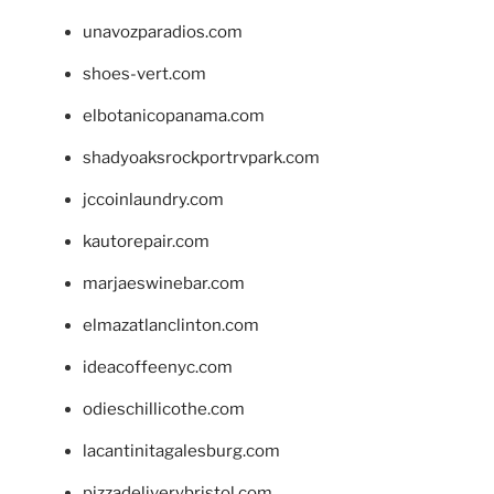
unavozparadios.com
shoes-vert.com
elbotanicopanama.com
shadyoaksrockportrvpark.com
jccoinlaundry.com
kautorepair.com
marjaeswinebar.com
elmazatlanclinton.com
ideacoffeenyc.com
odieschillicothe.com
lacantinitagalesburg.com
pizzadeliverybristol.com