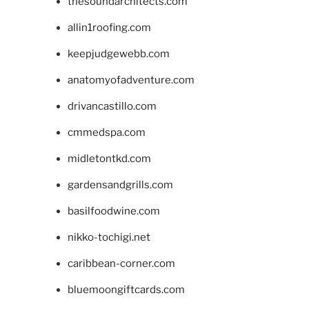
thesoundarchitects.com
allin1roofing.com
keepjudgewebb.com
anatomyofadventure.com
drivancastillo.com
cmmedspa.com
midletontkd.com
gardensandgrills.com
basilfoodwine.com
nikko-tochigi.net
caribbean-corner.com
bluemoongiftcards.com