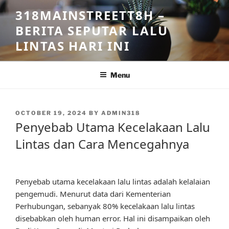
Skip
318MAINSTREETT8H –
to
BERITA SEPUTAR LALU
content
LINTAS HARI INI
Menu
POSTED
OCTOBER 19, 2024
BY
ADMIN318
ON
Penyebab Utama Kecelakaan Lalu
Lintas dan Cara Mencegahnya
Penyebab utama kecelakaan lalu lintas adalah kelalaian
pengemudi. Menurut data dari Kementerian
Perhubungan, sebanyak 80% kecelakaan lalu lintas
disebabkan oleh human error. Hal ini disampaikan oleh