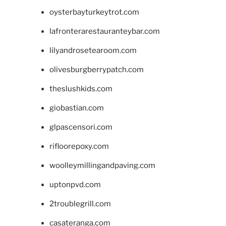
oysterbayturkeytrot.com
lafronterarestauranteybar.com
lilyandrosetearoom.com
olivesburgberrypatch.com
theslushkids.com
giobastian.com
glpascensori.com
rifloorepoxy.com
woolleymillingandpaving.com
uptonpvd.com
2troublegrill.com
casateranga.com