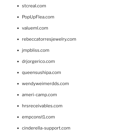
stcreal.com
PopUpFlea.com
valueml.com
rebeccatorresjewelry.com
jmpbliss.com
drjorgerico.com
queensushipa.com
wendyweimerdds.com
ameri-camp.com
hrsreceivables.com
empconst1.com
cinderella-support.com