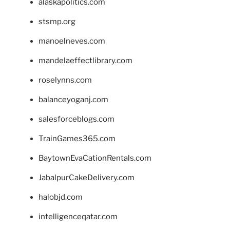
alaskapolitics.com
stsmp.org
manoelneves.com
mandelaeffectlibrary.com
roselynns.com
balanceyoganj.com
salesforceblogs.com
TrainGames365.com
BaytownEvaCationRentals.com
JabalpurCakeDelivery.com
halobjd.com
intelligenceqatar.com