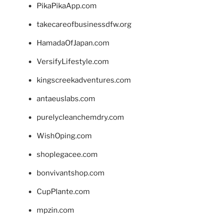
PikaPikaApp.com
takecareofbusinessdfw.org
HamadaOfJapan.com
VersifyLifestyle.com
kingscreekadventures.com
antaeuslabs.com
purelycleanchemdry.com
WishOping.com
shoplegacee.com
bonvivantshop.com
CupPlante.com
mpzin.com