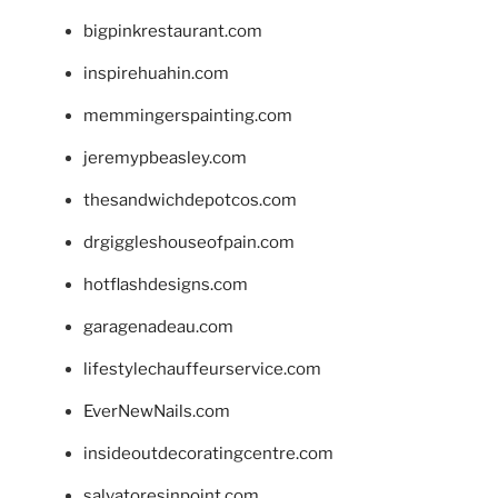
bigpinkrestaurant.com
inspirehuahin.com
memmingerspainting.com
jeremypbeasley.com
thesandwichdepotcos.com
drgiggleshouseofpain.com
hotflashdesigns.com
garagenadeau.com
lifestylechauffeurservice.com
EverNewNails.com
insideoutdecoratingcentre.com
salvatoresinpoint.com