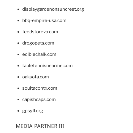
displaygardenonsuncrest.org
bbq-empire-usa.com
feedstoreva.com
drogopets.com
ediblechalk.com
tabletennisnearme.com
oaksofa.com
soultacohtx.com
capishcaps.com
gpsyfl.org
MEDIA PARTNER III