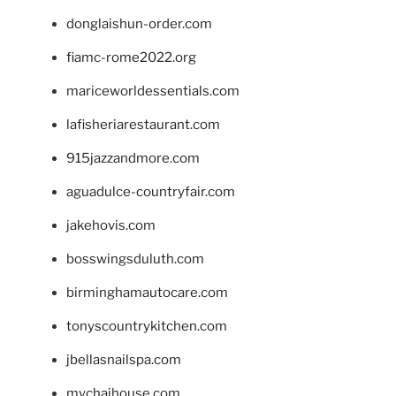
donglaishun-order.com
fiamc-rome2022.org
mariceworldessentials.com
lafisheriarestaurant.com
915jazzandmore.com
aguadulce-countryfair.com
jakehovis.com
bosswingsduluth.com
birminghamautocare.com
tonyscountrykitchen.com
jbellasnailspa.com
mychaihouse.com