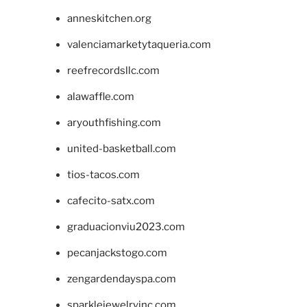
anneskitchen.org
valenciamarketytaqueria.com
reefrecordsllc.com
alawaffle.com
aryouthfishing.com
united-basketball.com
tios-tacos.com
cafecito-satx.com
graduacionviu2023.com
pecanjackstogo.com
zengardendayspa.com
sparklejewelryinc.com