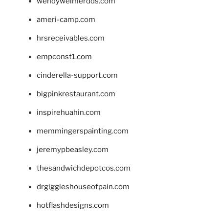
wendyweimerdds.com
ameri-camp.com
hrsreceivables.com
empconst1.com
cinderella-support.com
bigpinkrestaurant.com
inspirehuahin.com
memmingerspainting.com
jeremypbeasley.com
thesandwichdepotcos.com
drgiggleshouseofpain.com
hotflashdesigns.com