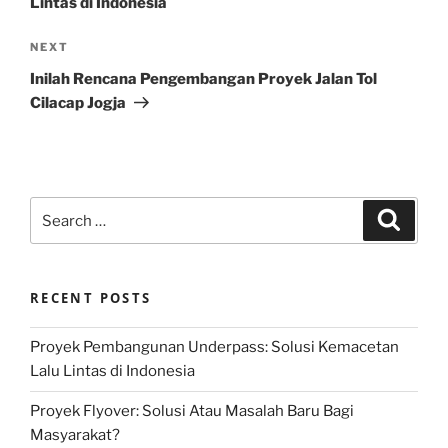
Lintas di Indonesia
Next
NEXT
Post
Inilah Rencana Pengembangan Proyek Jalan Tol
Cilacap Jogja
Search
Search
for:
RECENT POSTS
Proyek Pembangunan Underpass: Solusi Kemacetan
Lalu Lintas di Indonesia
Proyek Flyover: Solusi Atau Masalah Baru Bagi
Masyarakat?