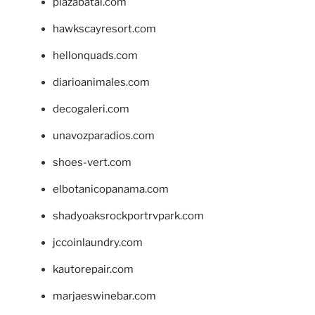
plazabatai.com
hawkscayresort.com
hellonquads.com
diarioanimales.com
decogaleri.com
unavozparadios.com
shoes-vert.com
elbotanicopanama.com
shadyoaksrockportrvpark.com
jccoinlaundry.com
kautorepair.com
marjaeswinebar.com