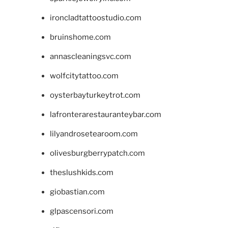
ironcladtattoostudio.com
bruinshome.com
annascleaningsvc.com
wolfcitytattoo.com
oysterbayturkeytrot.com
lafronterarestauranteybar.com
lilyandrosetearoom.com
olivesburgberrypatch.com
theslushkids.com
giobastian.com
glpascensori.com