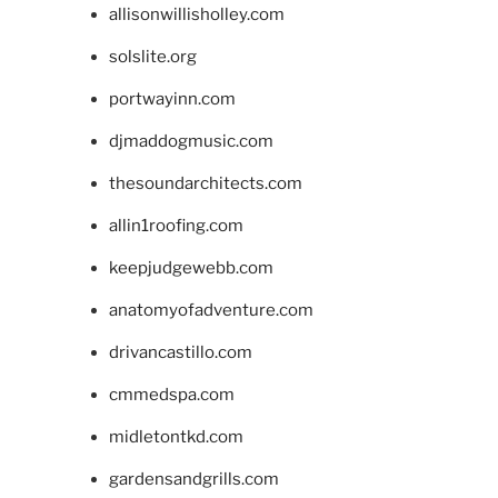
allisonwillisholley.com
solslite.org
portwayinn.com
djmaddogmusic.com
thesoundarchitects.com
allin1roofing.com
keepjudgewebb.com
anatomyofadventure.com
drivancastillo.com
cmmedspa.com
midletontkd.com
gardensandgrills.com