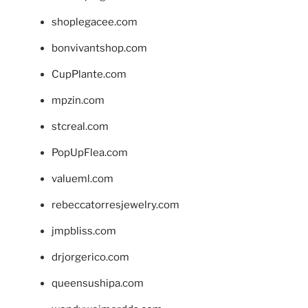
shoplegacee.com
bonvivantshop.com
CupPlante.com
mpzin.com
stcreal.com
PopUpFlea.com
valueml.com
rebeccatorresjewelry.com
jmpbliss.com
drjorgerico.com
queensushipa.com