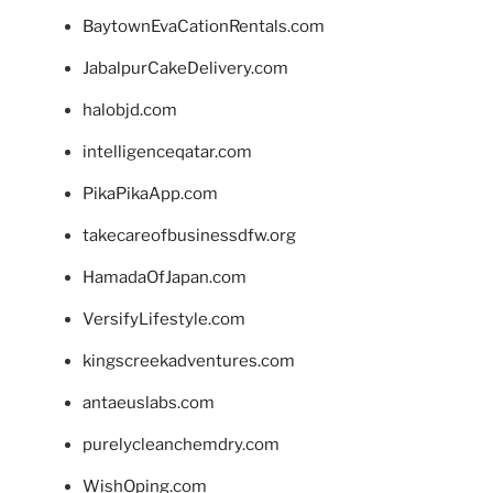
BaytownEvaCationRentals.com
JabalpurCakeDelivery.com
halobjd.com
intelligenceqatar.com
PikaPikaApp.com
takecareofbusinessdfw.org
HamadaOfJapan.com
VersifyLifestyle.com
kingscreekadventures.com
antaeuslabs.com
purelycleanchemdry.com
WishOping.com