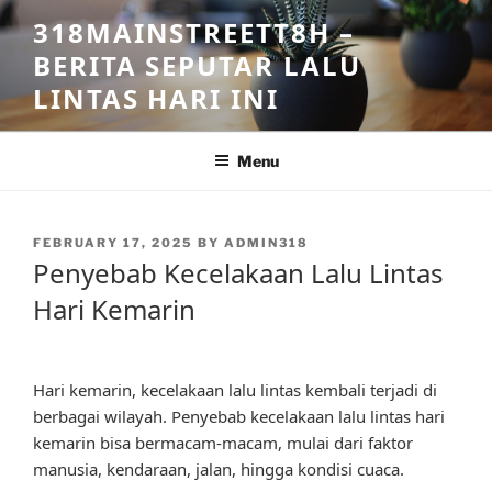
Skip
318MAINSTREETT8H –
to
BERITA SEPUTAR LALU
content
LINTAS HARI INI
Menu
POSTED
FEBRUARY 17, 2025
BY
ADMIN318
ON
Penyebab Kecelakaan Lalu Lintas
Hari Kemarin
Hari kemarin, kecelakaan lalu lintas kembali terjadi di
berbagai wilayah. Penyebab kecelakaan lalu lintas hari
kemarin bisa bermacam-macam, mulai dari faktor
manusia, kendaraan, jalan, hingga kondisi cuaca.