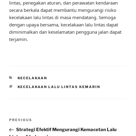
lintas, penegakan aturan, dan perawatan kendaraan
secara berkala dapat membantu mengurangi risiko
kecelakaan lalu lintas di masa mendatang. Semoga
dengan upaya bersama, kecelakaan lalu lintas dapat
diminimalkan dan keselamatan pengguna jalan dapat
terjamin.
CATEGORIES
KECELAKAAN
TAGS
KECELAKAAN LALU LINTAS KEMARIN
Post
Previous
PREVIOUS
navigation
Post
Strategi Efektif Mengurangi Kemacetan Lalu