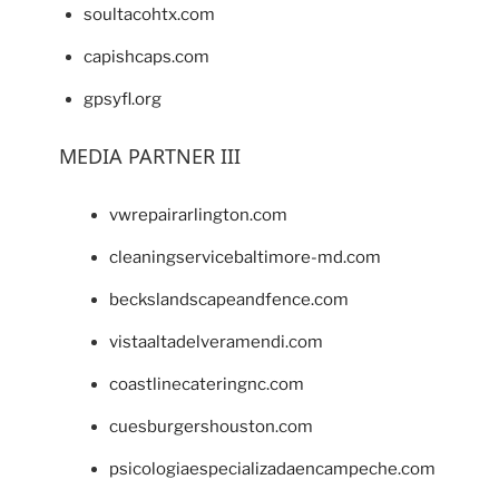
soultacohtx.com
capishcaps.com
gpsyfl.org
MEDIA PARTNER III
vwrepairarlington.com
cleaningservicebaltimore-md.com
beckslandscapeandfence.com
vistaaltadelveramendi.com
coastlinecateringnc.com
cuesburgershouston.com
psicologiaespecializadaencampeche.com