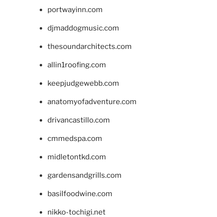
portwayinn.com
djmaddogmusic.com
thesoundarchitects.com
allin1roofing.com
keepjudgewebb.com
anatomyofadventure.com
drivancastillo.com
cmmedspa.com
midletontkd.com
gardensandgrills.com
basilfoodwine.com
nikko-tochigi.net