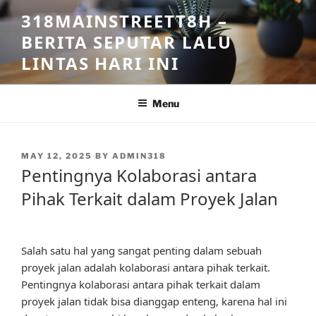
Skip
318MAINSTREETT8H –
to
BERITA SEPUTAR LALU
content
LINTAS HARI INI
Menu
POSTED
MAY 12, 2025
BY
ADMIN318
ON
Pentingnya Kolaborasi antara
Pihak Terkait dalam Proyek Jalan
Salah satu hal yang sangat penting dalam sebuah
proyek jalan adalah kolaborasi antara pihak terkait.
Pentingnya kolaborasi antara pihak terkait dalam
proyek jalan tidak bisa dianggap enteng, karena hal ini