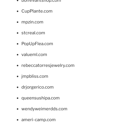
bonvivantshop.com
CupPlante.com
mpzin.com
stcreal.com
PopUpFlea.com
valueml.com
rebeccatorresjewelry.com
jmpbliss.com
drjorgerico.com
queensushipa.com
wendyweimerdds.com
ameri-camp.com