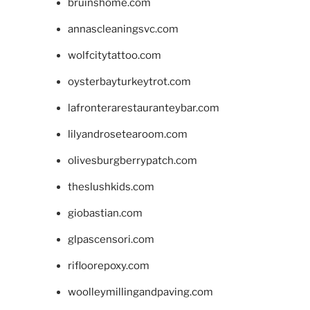
bruinshome.com
annascleaningsvc.com
wolfcitytattoo.com
oysterbayturkeytrot.com
lafronterarestauranteybar.com
lilyandrosetearoom.com
olivesburgberrypatch.com
theslushkids.com
giobastian.com
glpascensori.com
rifloorepoxy.com
woolleymillingandpaving.com