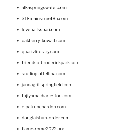
alkaspringswater.com
318mainstreet8h.com
lovenailsspari.com
oakberry-kuwait.com
quartzliterary.com
friendsofbroderickpark.com
studiopiattellina.com
jannagrillspringfield.com
fujiyamacharleston.com
elpatronchardon.com
donglaishun-order.com
fiamc-rome2022.org