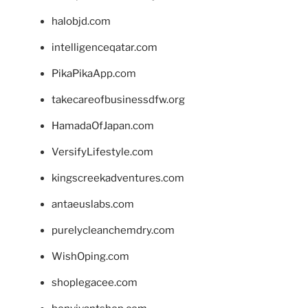
halobjd.com
intelligenceqatar.com
PikaPikaApp.com
takecareofbusinessdfw.org
HamadaOfJapan.com
VersifyLifestyle.com
kingscreekadventures.com
antaeuslabs.com
purelycleanchemdry.com
WishOping.com
shoplegacee.com