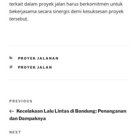
terkait dalam proyek jalan harus berkomitmen untuk
bekerjasama secara sinergis demi kesuksesan proyek
tersebut.
CATEGORIES
PROYEK JALANAN
TAGS
PROYEK JALAN
Post
Previous
PREVIOUS
navigation
Post
Kecelakaan Lalu Lintas di Bandung: Penanganan
dan Dampaknya
Next
NEXT