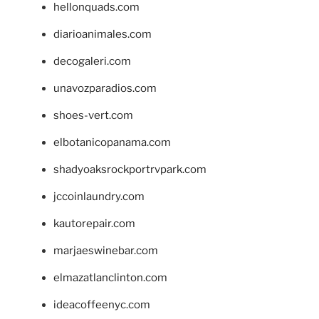
hellonquads.com
diarioanimales.com
decogaleri.com
unavozparadios.com
shoes-vert.com
elbotanicopanama.com
shadyoaksrockportrvpark.com
jccoinlaundry.com
kautorepair.com
marjaeswinebar.com
elmazatlanclinton.com
ideacoffeenyc.com