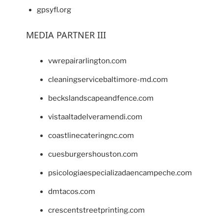
gpsyfl.org
MEDIA PARTNER III
vwrepairarlington.com
cleaningservicebaltimore-md.com
beckslandscapeandfence.com
vistaaltadelveramendi.com
coastlinecateringnc.com
cuesburgershouston.com
psicologiaespecializadaencampeche.com
dmtacos.com
crescentstreetprinting.com