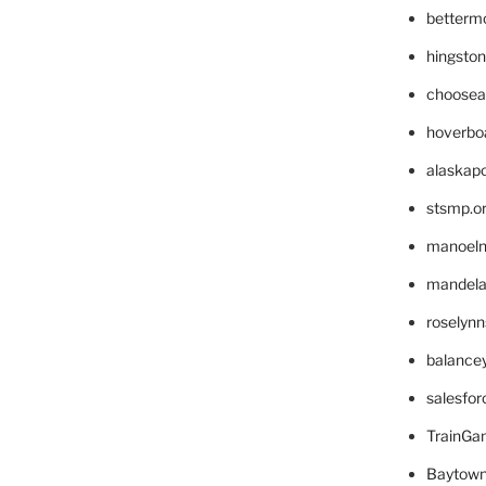
betterm
hingsto
choosea
hoverbo
alaskapo
stsmp.o
manoel
mandelae
roselyn
balance
salesfo
TrainG
Baytown