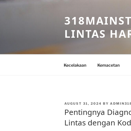
Skip
to
318MAINST
content
LINTAS HAR
Kecelakaan
Kemacetan
POSTED
AUGUST 31, 2024
BY
ADMIN31
ON
Pentingnya Diagno
Lintas dengan Kod