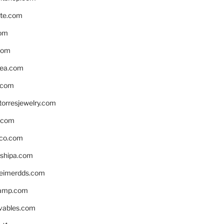
te.com
om
com
ea.com
.com
torresjewelry.com
s.com
ico.com
shipa.com
eimerdds.com
camp.com
ivables.com