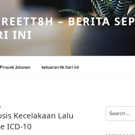
REETT8H – BERITA SE
I INI
Proyek Jalanan
keluaran hk hari ini
8
Search
sis Kecelakaan Lalu
for:
e ICD-10