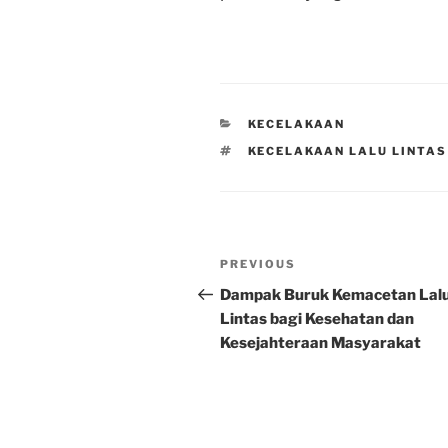
CATEGORIES
KECELAKAAN
TAGS
KECELAKAAN LALU LINTAS 
Post
Previous
PREVIOUS
navigation
Post
Dampak Buruk Kemacetan Lal
Lintas bagi Kesehatan dan
Kesejahteraan Masyarakat