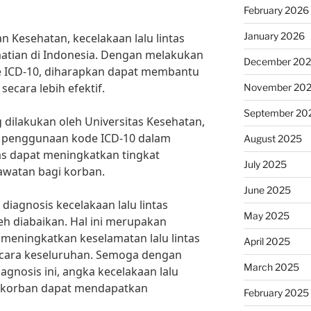
February 2026
January 2026
 Kesehatan, kecelakaan lalu lintas
tian di Indonesia. Dengan melakukan
December 20
 ICD-10, diharapkan dapat membantu
ecara lebih efektif.
November 20
September 20
 dilakukan oleh Universitas Kesehatan,
 penggunaan kode ICD-10 dalam
August 2025
tas dapat meningkatkan tingkat
July 2025
awatan bagi korban.
June 2025
iagnosis kecelakaan lalu lintas
May 2025
eh diabaikan. Hal ini merupakan
meningkatkan keselamatan lalu lintas
April 2025
ecara keseluruhan. Semoga dengan
March 2025
gnosis ini, angka kecelakaan lalu
an korban dapat mendapatkan
February 2025