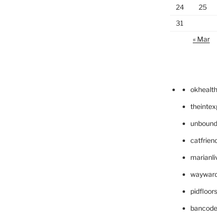
24
25
31
« Mar
okhealt
theinte
unbound
catfrien
marianli
wayward
pidfloo
bancode