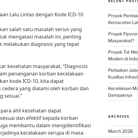
RECENT POST
aan Lalu Lintas dengan Kode ICD-10
Proyek Pemban
Kemacetan Lalu
kan salah satu masalah serius yang
Proyek Flyover
Untuk mengatasi masalah ini, penting
Masyarakat?
uk melakukan diagnosis yang tepat
Proyek Tol: Me
Modern di Indo
kar kesehatan masyarakat, “Diagnosis
Perbaikan Jala
alam penanganan korban kecelakaan
Kualitas Infras
kan kode ICD-10, kita dapat
s cedera yang dialami oleh korban dan
Kecelakaan Mau
 sesuai.”
Dampaknya
 para ahli kesehatan dapat
ARCHIVES
esuai dan efektif kepada korban
ni juga membantu dalam mengidentifikasi
March 2026
erjadinya kecelakaan serupa di masa