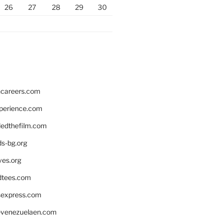
26
27
28
29
30
hcareers.com
xperience.com
edthefilm.com
ds-bg.org
ves.org
tees.com
rsexpress.com
venezuelaen.com