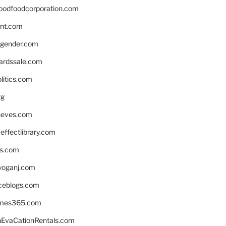
oodfoodcorporation.com
nnt.com
gender.com
ardssale.com
litics.com
rg
neves.com
ffectlibrary.com
ns.com
yoganj.com
rceblogs.com
ames365.com
EvaCationRentals.com