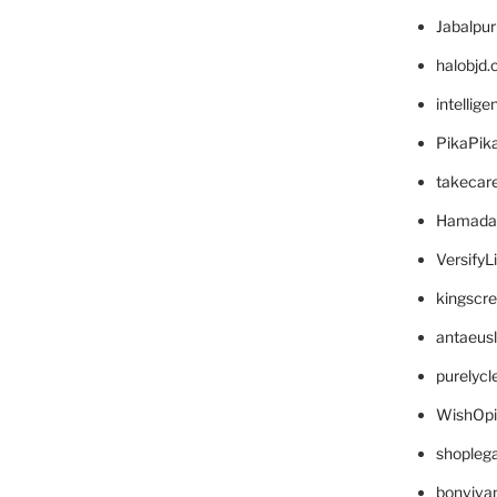
Jabalpu
halobjd
intellig
PikaPik
takecar
Hamada
VersifyL
kingscr
antaeus
purelyc
WishOp
shopleg
bonviva