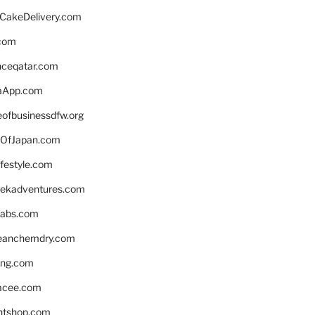
rCakeDelivery.com
.com
enceqatar.com
aApp.com
eofbusinessdfw.org
OfJapan.com
ifestyle.com
eekadventures.com
labs.com
leanchemdry.com
ing.com
acee.com
ntshop.com