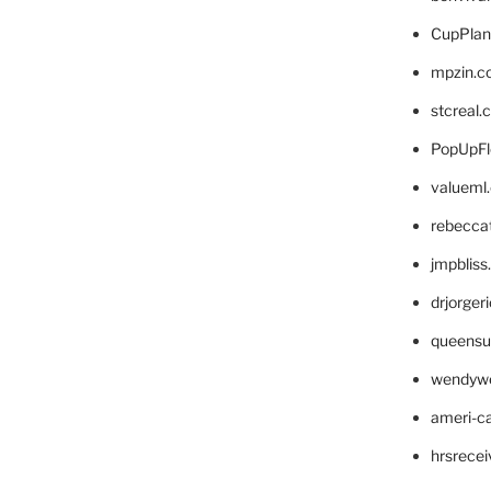
CupPlan
mpzin.c
stcreal.
PopUpFl
valueml
rebecca
jmpblis
drjorger
queensu
wendyw
ameri-
hrsrece