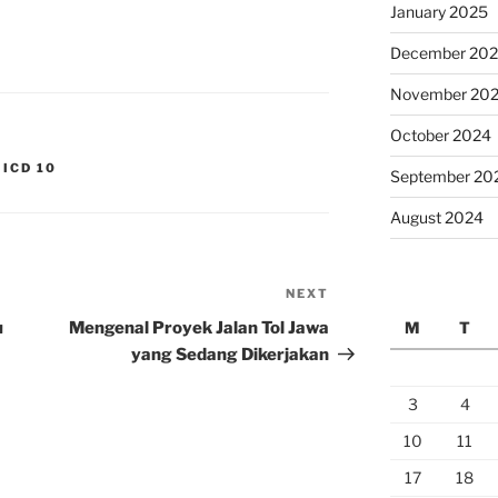
January 2025
December 20
November 20
October 2024
ICD 10
September 20
August 2024
NEXT
Next
Post
u
Mengenal Proyek Jalan Tol Jawa
M
T
yang Sedang Dikerjakan
3
4
10
11
17
18