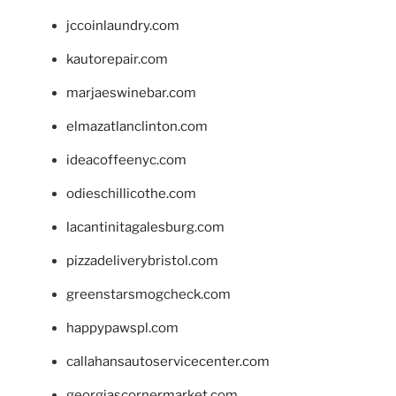
jccoinlaundry.com
kautorepair.com
marjaeswinebar.com
elmazatlanclinton.com
ideacoffeenyc.com
odieschillicothe.com
lacantinitagalesburg.com
pizzadeliverybristol.com
greenstarsmogcheck.com
happypawspl.com
callahansautoservicecenter.com
georgiascornermarket.com