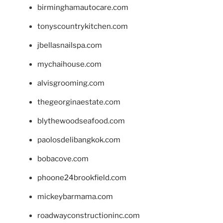
birminghamautocare.com
tonyscountrykitchen.com
jbellasnailspa.com
mychaihouse.com
alvisgrooming.com
thegeorginaestate.com
blythewoodseafood.com
paolosdelibangkok.com
bobacove.com
phoone24brookfield.com
mickeybarmama.com
roadwayconstructioninc.com