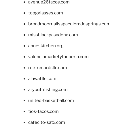
avenue26tacos.com
topgglasses.com
broadmoornailsspacoloradosprings.com
missblackpasadena.com
anneskitchen.org
valenciamarketytaqueria.com
reefrecordsllc.com
alawaffle.com
aryouthfishing.com
united-basketball.com
tios-tacos.com
cafecito-satx.com