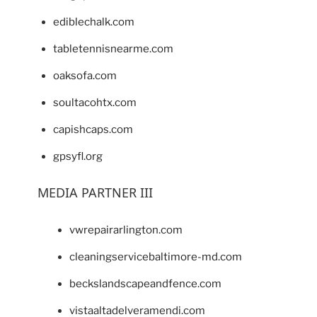
ediblechalk.com
tabletennisnearme.com
oaksofa.com
soultacohtx.com
capishcaps.com
gpsyfl.org
MEDIA PARTNER III
vwrepairarlington.com
cleaningservicebaltimore-md.com
beckslandscapeandfence.com
vistaaltadelveramendi.com