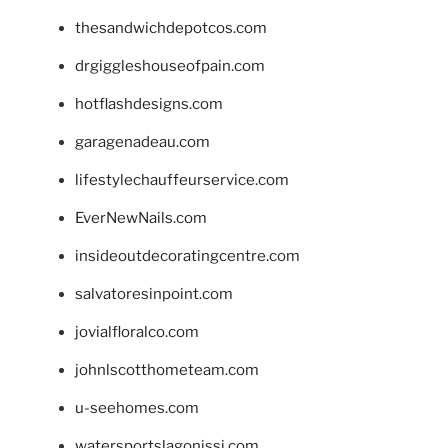
thesandwichdepotcos.com
drgiggleshouseofpain.com
hotflashdesigns.com
garagenadeau.com
lifestylechauffeurservice.com
EverNewNails.com
insideoutdecoratingcentre.com
salvatoresinpoint.com
jovialfloralco.com
johnlscotthometeam.com
u-seehomes.com
watersportslagonissi.com