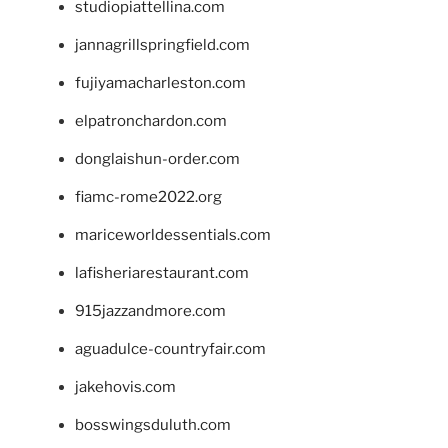
studiopiattellina.com
jannagrillspringfield.com
fujiyamacharleston.com
elpatronchardon.com
donglaishun-order.com
fiamc-rome2022.org
mariceworldessentials.com
lafisheriarestaurant.com
915jazzandmore.com
aguadulce-countryfair.com
jakehovis.com
bosswingsduluth.com