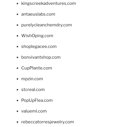
kingscreekadventures.com
antaeuslabs.com
purelycleanchemdry.com
WishOping.com
shoplegacee.com
bonvivantshop.com
CupPlante.com
mpzin.com
stcreal.com
PopUpFlea.com
valueml.com
rebeccatorresjewelry.com