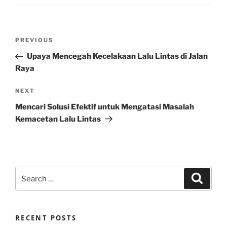
Post
Previous
PREVIOUS
navigation
Post
Upaya Mencegah Kecelakaan Lalu Lintas di Jalan
Raya
Next
NEXT
Post
Mencari Solusi Efektif untuk Mengatasi Masalah
Kemacetan Lalu Lintas
Search
Search
for:
RECENT POSTS