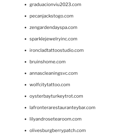
graduacionviu2023.com
pecanjackstogo.com
zengardendayspa.com
sparklejewelryinc.com
ironcladtattoostudio.com
bruinshome.com
annascleaningsvc.com
wolfcitytattoo.com
oysterbayturkeytrot.com
lafronterarestauranteybar.com
lilyandrosetearoom.com
olivesburgberrypatch.com