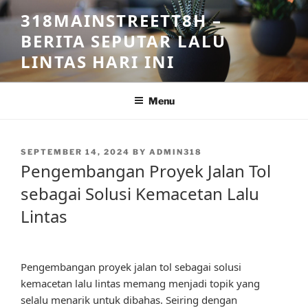
Skip
318MAINSTREETT8H –
to
BERITA SEPUTAR LALU
content
LINTAS HARI INI
Menu
POSTED
SEPTEMBER 14, 2024
BY
ADMIN318
ON
Pengembangan Proyek Jalan Tol
sebagai Solusi Kemacetan Lalu
Lintas
Pengembangan proyek jalan tol sebagai solusi
kemacetan lalu lintas memang menjadi topik yang
selalu menarik untuk dibahas. Seiring dengan