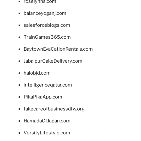
roselynns.com
balanceyoganj.com
salesforceblogs.com
TrainGames365.com
BaytownEvaCationRentals.com
JabalpurCakeDelivery.com
halobjd.com
intelligenceqatar.com
PikaPikaApp.com
takecareofbusinessdfw.org
HamadaOfJapan.com
VersifyLifestyle.com