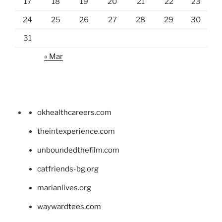
17
18
19
20
21
22
23
24
25
26
27
28
29
30
31
« Mar
okhealthcareers.com
theintexperience.com
unboundedthefilm.com
catfriends-bg.org
marianlives.org
waywardtees.com