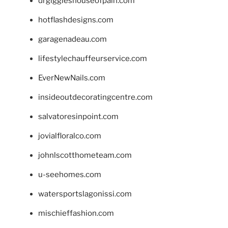
drgiggleshouseofpain.com
hotflashdesigns.com
garagenadeau.com
lifestylechauffeurservice.com
EverNewNails.com
insideoutdecoratingcentre.com
salvatoresinpoint.com
jovialfloralco.com
johnlscotthometeam.com
u-seehomes.com
watersportslagonissi.com
mischieffashion.com