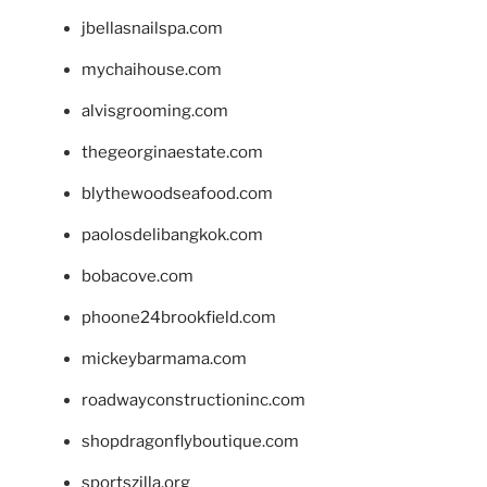
jbellasnailspa.com
mychaihouse.com
alvisgrooming.com
thegeorginaestate.com
blythewoodseafood.com
paolosdelibangkok.com
bobacove.com
phoone24brookfield.com
mickeybarmama.com
roadwayconstructioninc.com
shopdragonflyboutique.com
sportszilla.org