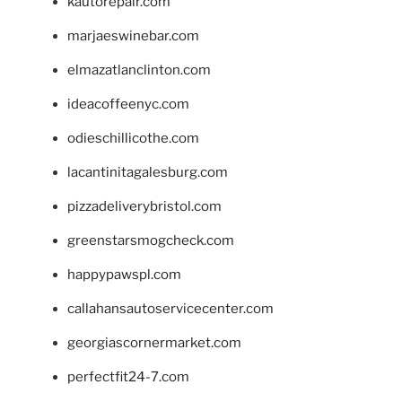
kautorepair.com
marjaeswinebar.com
elmazatlanclinton.com
ideacoffeenyc.com
odieschillicothe.com
lacantinitagalesburg.com
pizzadeliverybristol.com
greenstarsmogcheck.com
happypawspl.com
callahansautoservicecenter.com
georgiascornermarket.com
perfectfit24-7.com