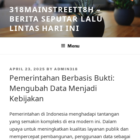
Skip
318MAINSTREETT8H –
to
BERITA SEPUTAR LALU
content
LINTAS HARI INI
Menu
POSTED
APRIL 23, 2025
BY
ADMIN318
ON
Pemerintahan Berbasis Bukti:
Mengubah Data Menjadi
Kebijakan
Pemerintahan di Indonesia menghadapi tantangan
yang semakin kompleks di era modern ini. Dalam
upaya untuk meningkatkan kualitas layanan publik dan
mempercepat pembangunan, penggunaan data sebagai