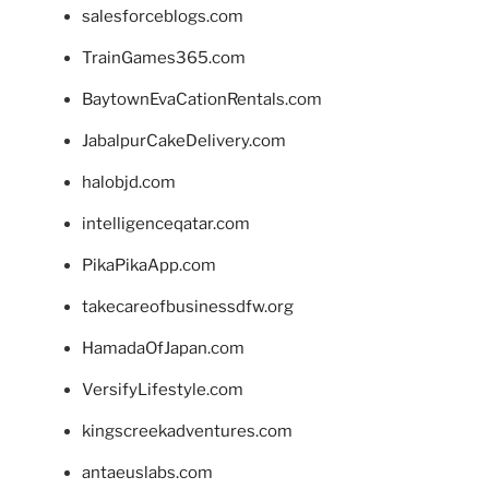
salesforceblogs.com
TrainGames365.com
BaytownEvaCationRentals.com
JabalpurCakeDelivery.com
halobjd.com
intelligenceqatar.com
PikaPikaApp.com
takecareofbusinessdfw.org
HamadaOfJapan.com
VersifyLifestyle.com
kingscreekadventures.com
antaeuslabs.com