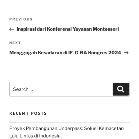
Post
Previous
PREVIOUS
navigation
Post
Inspirasi dari Konferensi Yayasan Montessori
Next
NEXT
Post
Menggugah Kesadaran di IF-G-BA Kongres 2024
Search
Search
for:
RECENT POSTS
Proyek Pembangunan Underpass: Solusi Kemacetan
Lalu Lintas di Indonesia