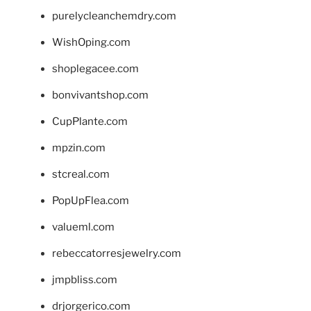
purelycleanchemdry.com
WishOping.com
shoplegacee.com
bonvivantshop.com
CupPlante.com
mpzin.com
stcreal.com
PopUpFlea.com
valueml.com
rebeccatorresjewelry.com
jmpbliss.com
drjorgerico.com