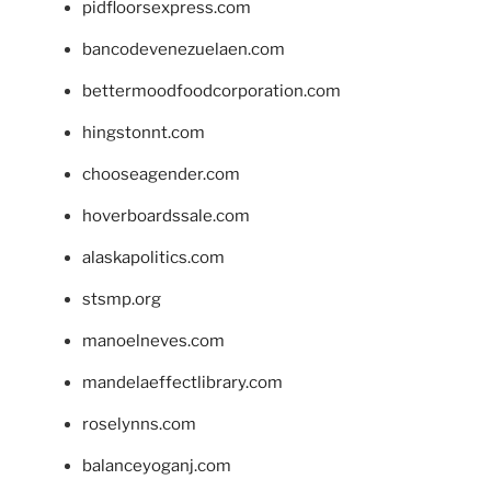
pidfloorsexpress.com
bancodevenezuelaen.com
bettermoodfoodcorporation.com
hingstonnt.com
chooseagender.com
hoverboardssale.com
alaskapolitics.com
stsmp.org
manoelneves.com
mandelaeffectlibrary.com
roselynns.com
balanceyoganj.com