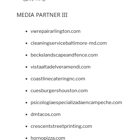
MEDIA PARTNER III
vwrepairarlington.com
cleaningservicebaltimore-md.com
beckslandscapeandfence.com
vistaaltadelveramendi.com
coastlinecateringnc.com
cuesburgershouston.com
psicologiaespecializadaencampeche.com
dmtacos.com
crescentstreetprinting.com
hornopizza.com