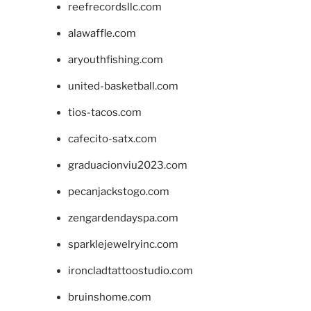
reefrecordsllc.com
alawaffle.com
aryouthfishing.com
united-basketball.com
tios-tacos.com
cafecito-satx.com
graduacionviu2023.com
pecanjackstogo.com
zengardendayspa.com
sparklejewelryinc.com
ironcladtattoostudio.com
bruinshome.com