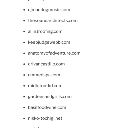
djmaddogmusic.com
thesoundarchitects.com
allin1roofing.com
keepjudgewebb.com
anatomyofadventure.com
drivancastillo.com
cmmedspa.com
midletontkd.com
gardensandgrills.com
basilfoodwine.com
nikko-tochigi.net