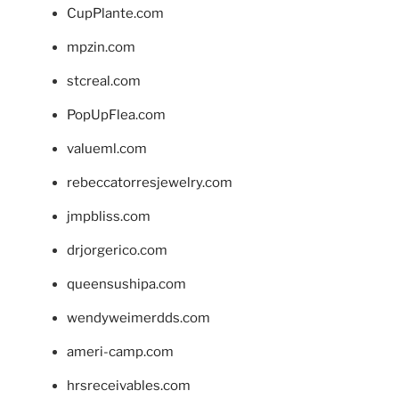
CupPlante.com
mpzin.com
stcreal.com
PopUpFlea.com
valueml.com
rebeccatorresjewelry.com
jmpbliss.com
drjorgerico.com
queensushipa.com
wendyweimerdds.com
ameri-camp.com
hrsreceivables.com