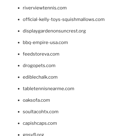
riverviewtennis.com
official-kelly-toys-squishmallows.com
displaygardenonsuncrest.org
bbq-empire-usa.com
feedstoreva.com
drogopets.com
ediblechalk.com
tabletennisnearme.com
oaksofa.com
soultacohtx.com
capishcaps.com
gpsyfl.org