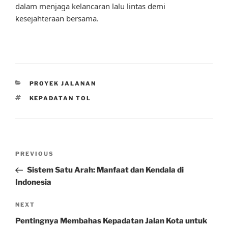
dalam menjaga kelancaran lalu lintas demi
kesejahteraan bersama.
CATEGORIES
PROYEK JALANAN
TAGS
KEPADATAN TOL
Post
Previous
PREVIOUS
navigation
Post
Sistem Satu Arah: Manfaat dan Kendala di
Indonesia
Next
NEXT
Post
Pentingnya Membahas Kepadatan Jalan Kota untuk