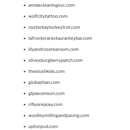
annascleaningsvc.com
wolfcitytattoo.com
oysterbayturkeytrot.com
lafronterarestauranteybar.com
lilyandrosetearoom.com
olivesburgberrypatch.com
theslushkids.com
giobastian.com
glpascensori.com
rifloorepoxy.com
woolleymillingandpaving.com
uptonpvd.com