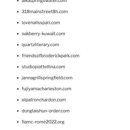
alkaspringswater.com
318mainstreet8h.com
lovenailsspari.com
oakberry-kuwait.com
quartzliterary.com
friendsofbroderickpark.com
studiopiattellina.com
jannagrillspringfield.com
fujiyamacharleston.com
elpatronchardon.com
donglaishun-order.com
fiamc-rome2022.org