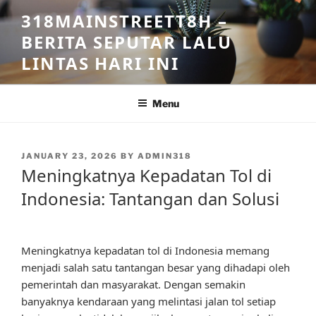
Skip
318MAINSTREETT8H –
to
BERITA SEPUTAR LALU
content
LINTAS HARI INI
Menu
POSTED
JANUARY 23, 2026
BY
ADMIN318
ON
Meningkatnya Kepadatan Tol di
Indonesia: Tantangan dan Solusi
Meningkatnya kepadatan tol di Indonesia memang
menjadi salah satu tantangan besar yang dihadapi oleh
pemerintah dan masyarakat. Dengan semakin
banyaknya kendaraan yang melintasi jalan tol setiap