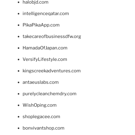
halobjd.com
intelligenceqatar.com
PikaPikaApp.com
takecareofbusinessdfw.org
HamadaOfJapan.com
VersifyLifestyle.com
kingscreekadventures.com
antaeuslabs.com
purelycleanchemdry.com
WishOping.com
shoplegacee.com
bonvivantshop.com