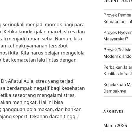
RECENT POST
Proyek Pemban
Kemacetan Lalu
g seringkali menjadi momok bagi para
 Ketika kondisi jalan macet, stres dan
Proyek Flyover
li menjadi teman setia. Namun, kita
Masyarakat?
 dan ketidaknyamanan tersebut
Proyek Tol: Me
si kita. Kita harus belajar mengelola
Modern di Indo
ibat kemacetan lalu lintas dengan
Perbaikan Jala
Kualitas Infras
. Afiatul Aula, stres yang terjadi
Kecelakaan Mau
bisa berdampak negatif bagi kesehatan
Dampaknya
Ketika seseorang mengalami stres,
akan meningkat. Hal ini bisa
, gangguan pola makan, dan bahkan
ARCHIVES
jang seperti tekanan darah tinggi,”
March 2026