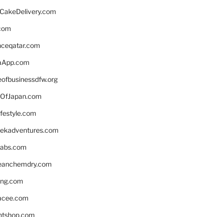
rCakeDelivery.com
.com
enceqatar.com
aApp.com
eofbusinessdfw.org
OfJapan.com
ifestyle.com
eekadventures.com
labs.com
leanchemdry.com
ing.com
acee.com
ntshop.com