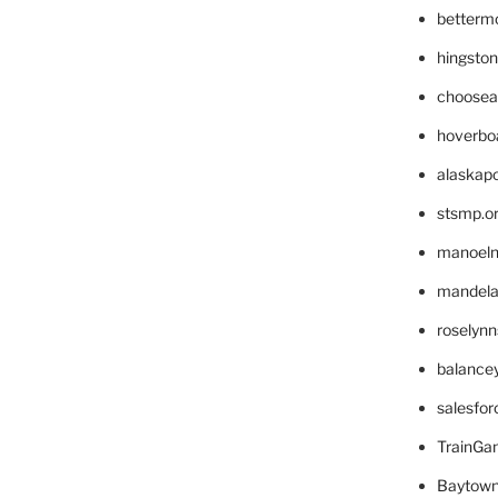
betterm
hingsto
choosea
hoverbo
alaskapo
stsmp.o
manoel
mandelae
roselyn
balance
salesfo
TrainG
Baytown