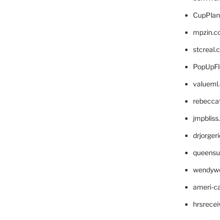
CupPlan
mpzin.c
stcreal.
PopUpFl
valueml
rebecca
jmpblis
drjorger
queensu
wendyw
ameri-
hrsrece