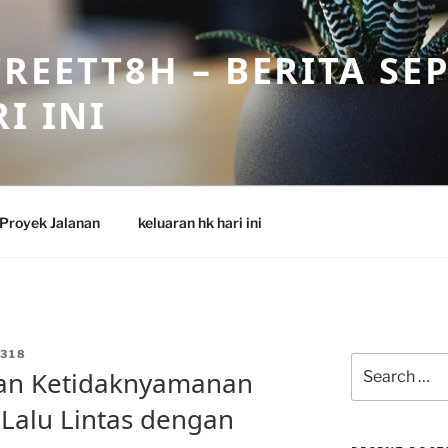
REETT8H – BERITA SE
I INI
Proyek Jalanan
keluaran hk hari ini
318
Search
dan Ketidaknyamanan
for:
Lalu Lintas dengan