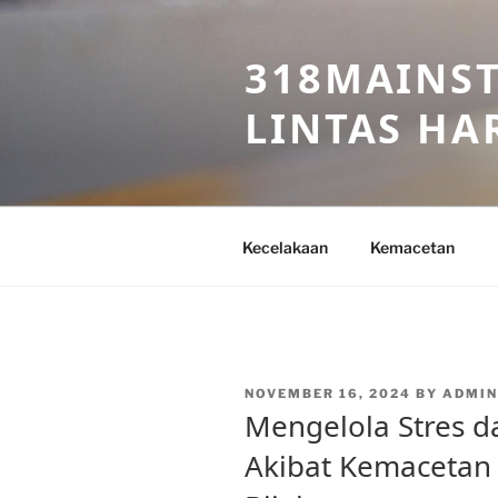
Skip
to
318MAINST
content
LINTAS HAR
Kecelakaan
Kemacetan
POSTED
NOVEMBER 16, 2024
BY
ADMIN
ON
Mengelola Stres 
Akibat Kemacetan 