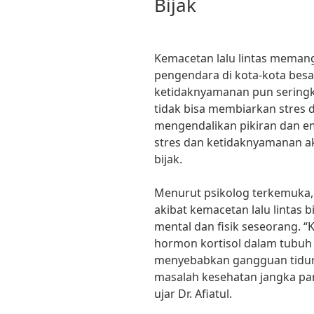
Bijak
Kemacetan lalu lintas meman
pengendara di kota-kota besar.
ketidaknyamanan pun seringka
tidak bisa membiarkan stres
mengendalikan pikiran dan emo
stres dan ketidaknyamanan ak
bijak.
Menurut psikolog terkemuka, Dr
akibat kemacetan lalu lintas 
mental dan fisik seseorang. “
hormon kortisol dalam tubuh 
menyebabkan gangguan tidur
masalah kesehatan jangka pan
ujar Dr. Afiatul.