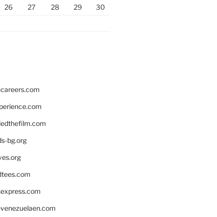
26
27
28
29
30
hcareers.com
xperience.com
edthefilm.com
ds-bg.org
ves.org
tees.com
rsexpress.com
venezuelaen.com