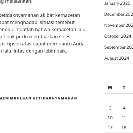
ng melelahkan.
January 2025
December 20
ketidaknyamanan akibat kemacetan
 dapat menghadapi situasi tersebut
November 20
endali. Ingatlah bahwa kemacetan lalu
ita tidak perlu membiarkan stres
October 2024
tips-tips di atas dapat membantu Anda
September 20
alu lintas dengan lebih baik.
August 2024
M
T
 MENIMBULKAN KETIDAKNYAMANAN
3
4
10
11
17
18