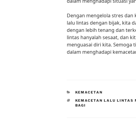
dalam menghadapi situasi ya
Dengan mengelola stres dan 
lalu lintas dengan bijak, kita
dengan lebih tenang dan terk
lintas hanyalah sesaat, dan k
menguasai diri kita. Semoga 
dalam menghadapi kemacetan l
CATEGORIES
KEMACETAN
TAGS
KEMACETAN LALU LINTAS
BAGI