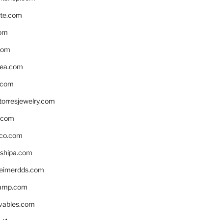
te.com
om
com
ea.com
.com
torresjewelry.com
s.com
ico.com
shipa.com
eimerdds.com
camp.com
ivables.com