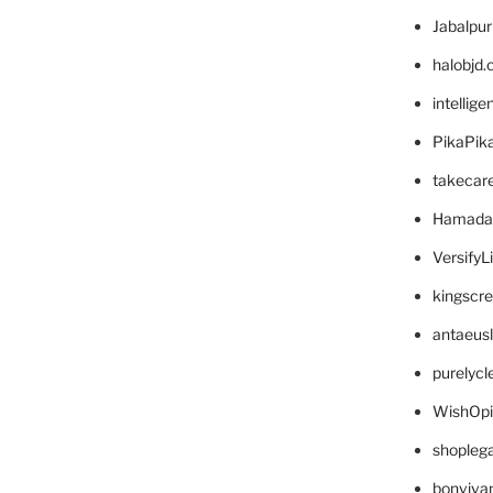
Jabalpu
halobjd
intellig
PikaPik
takecar
Hamada
VersifyL
kingscr
antaeus
purelyc
WishOp
shopleg
bonviva