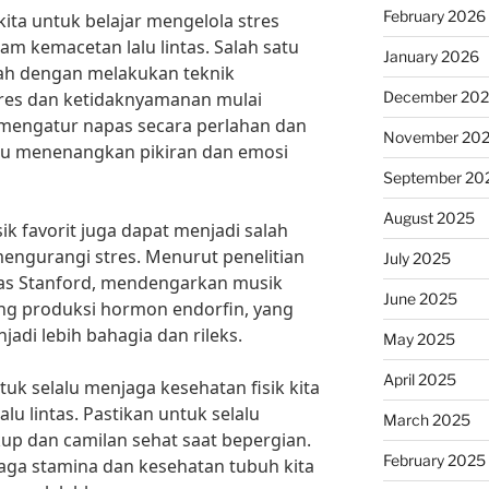
February 2026
kita untuk belajar mengelola stres
lam kemacetan lalu lintas. Salah satu
January 2026
lah dengan melakukan teknik
tres dan ketidaknyamanan mulai
December 20
mengatur napas secara perlahan dan
November 20
tu menenangkan pikiran dan emosi
September 20
August 2025
k favorit juga dapat menjadi salah
mengurangi stres. Menurut penelitian
July 2025
tas Stanford, mendengarkan musik
June 2025
ng produksi hormon endorfin, yang
di lebih bahagia dan rileks.
May 2025
April 2025
tuk selalu menjaga kesehatan fisik kita
u lintas. Pastikan untuk selalu
March 2025
 dan camilan sehat saat bepergian.
February 2025
aga stamina dan kesehatan tubuh kita