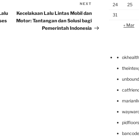
NEXT
Next
24
25
Post
Lalu
Kecelakaan Lalu Lintas Mobil dan
31
ses
Motor: Tantangan dan Solusi bagi
« Mar
Pemerintah Indonesia
okhealt
theinte
unbound
catfrien
marianli
wayward
pidfloo
bancode