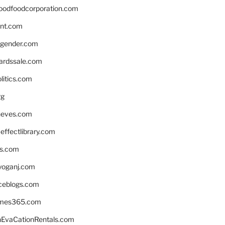
oodfoodcorporation.com
nnt.com
gender.com
ardssale.com
litics.com
rg
neves.com
ffectlibrary.com
ns.com
yoganj.com
rceblogs.com
ames365.com
EvaCationRentals.com