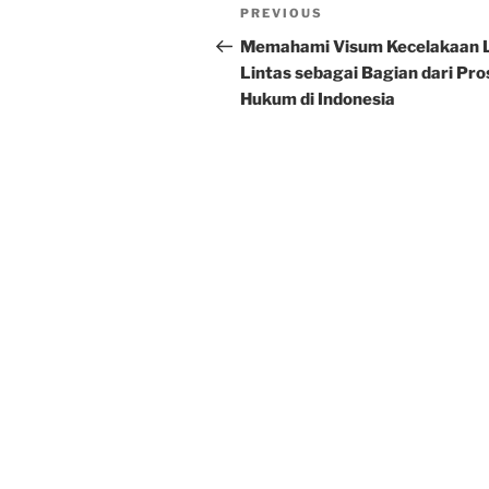
Post
Previous
PREVIOUS
navigation
Post
Memahami Visum Kecelakaan 
Lintas sebagai Bagian dari Pro
Hukum di Indonesia