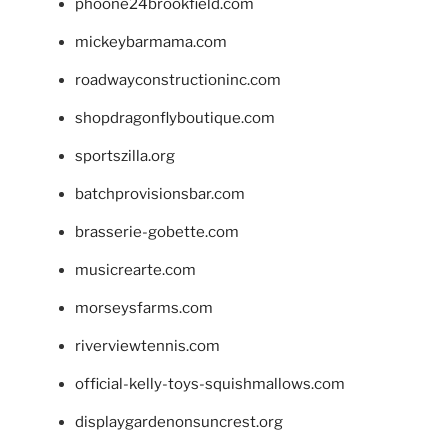
phoone24brookfield.com
mickeybarmama.com
roadwayconstructioninc.com
shopdragonflyboutique.com
sportszilla.org
batchprovisionsbar.com
brasserie-gobette.com
musicrearte.com
morseysfarms.com
riverviewtennis.com
official-kelly-toys-squishmallows.com
displaygardenonsuncrest.org