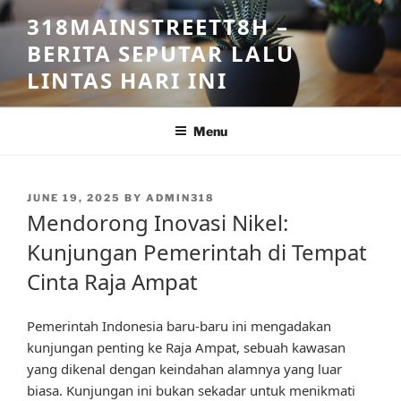
Skip
318MAINSTREETT8H –
to
BERITA SEPUTAR LALU
content
LINTAS HARI INI
Menu
POSTED
JUNE 19, 2025
BY
ADMIN318
ON
Mendorong Inovasi Nikel:
Kunjungan Pemerintah di Tempat
Cinta Raja Ampat
Pemerintah Indonesia baru-baru ini mengadakan
kunjungan penting ke Raja Ampat, sebuah kawasan
yang dikenal dengan keindahan alamnya yang luar
biasa. Kunjungan ini bukan sekadar untuk menikmati