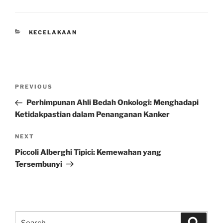
CATEGORIES
KECELAKAAN
Post
Previous
PREVIOUS
navigation
Post
Perhimpunan Ahli Bedah Onkologi: Menghadapi
Ketidakpastian dalam Penanganan Kanker
Next
NEXT
Post
Piccoli Alberghi Tipici: Kemewahan yang
Tersembunyi
Search
Search