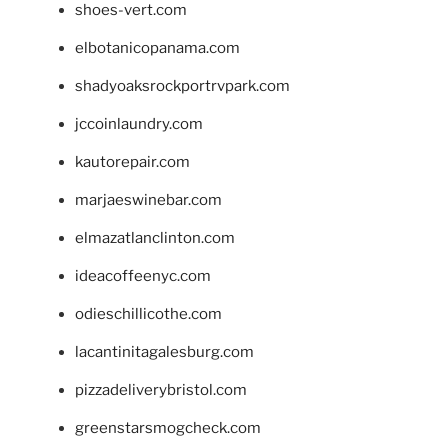
shoes-vert.com
elbotanicopanama.com
shadyoaksrockportrvpark.com
jccoinlaundry.com
kautorepair.com
marjaeswinebar.com
elmazatlanclinton.com
ideacoffeenyc.com
odieschillicothe.com
lacantinitagalesburg.com
pizzadeliverybristol.com
greenstarsmogcheck.com