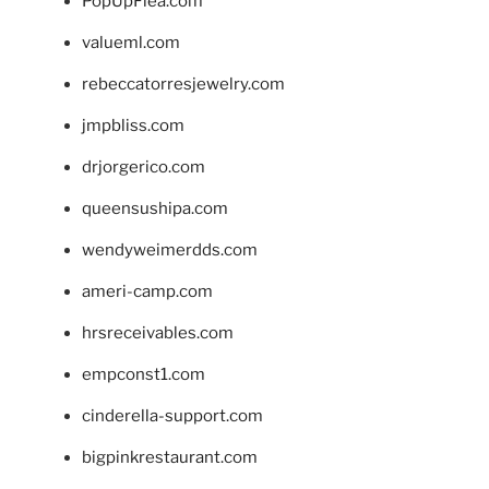
PopUpFlea.com
valueml.com
rebeccatorresjewelry.com
jmpbliss.com
drjorgerico.com
queensushipa.com
wendyweimerdds.com
ameri-camp.com
hrsreceivables.com
empconst1.com
cinderella-support.com
bigpinkrestaurant.com