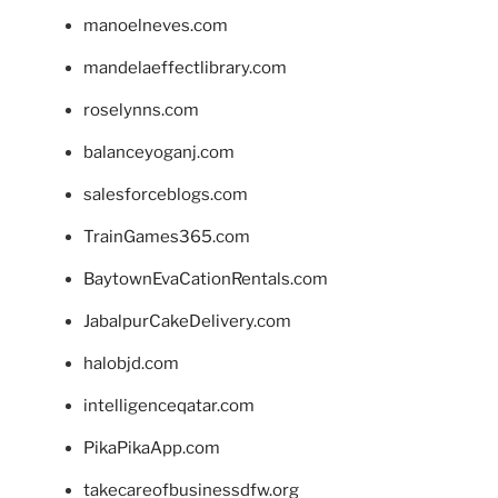
manoelneves.com
mandelaeffectlibrary.com
roselynns.com
balanceyoganj.com
salesforceblogs.com
TrainGames365.com
BaytownEvaCationRentals.com
JabalpurCakeDelivery.com
halobjd.com
intelligenceqatar.com
PikaPikaApp.com
takecareofbusinessdfw.org