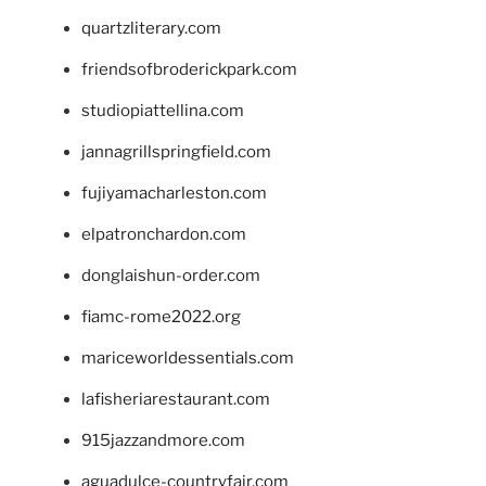
quartzliterary.com
friendsofbroderickpark.com
studiopiattellina.com
jannagrillspringfield.com
fujiyamacharleston.com
elpatronchardon.com
donglaishun-order.com
fiamc-rome2022.org
mariceworldessentials.com
lafisheriarestaurant.com
915jazzandmore.com
aguadulce-countryfair.com