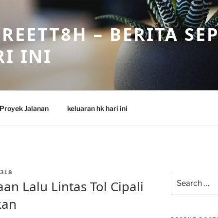
REETT8H – BERITA SE
I INI
Proyek Jalanan
keluaran hk hari ini
318
Search
an Lalu Lintas Tol Cipali
for:
kan