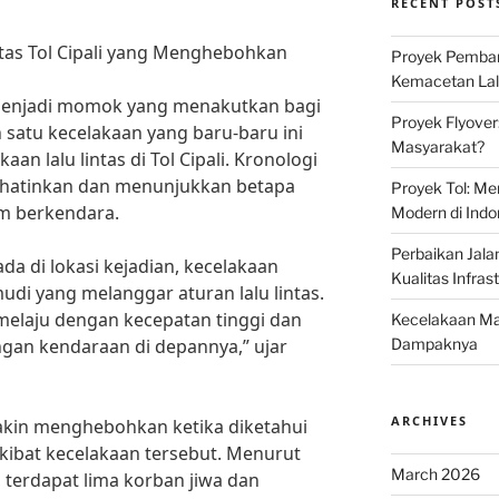
RECENT POST
ntas Tol Cipali yang Menghebohkan
Proyek Pemban
Kemacetan Lalu
u menjadi momok yang menakutkan bagi
Proyek Flyover
h satu kecelakaan yang baru-baru ini
Masyarakat?
n lalu lintas di Tol Cipali. Kronologi
ihatinkan dan menunjukkan betapa
Proyek Tol: Me
m berkendara.
Modern di Indo
Perbaikan Jala
a di lokasi kejadian, kecelakaan
Kualitas Infras
udi yang melanggar aturan lalu lintas.
 melaju dengan kecepatan tinggi dan
Kecelakaan Mau
gan kendaraan di depannya,” ujar
Dampaknya
ARCHIVES
akin menghebohkan ketika diketahui
kibat kecelakaan tersebut. Menurut
March 2026
, terdapat lima korban jiwa dan