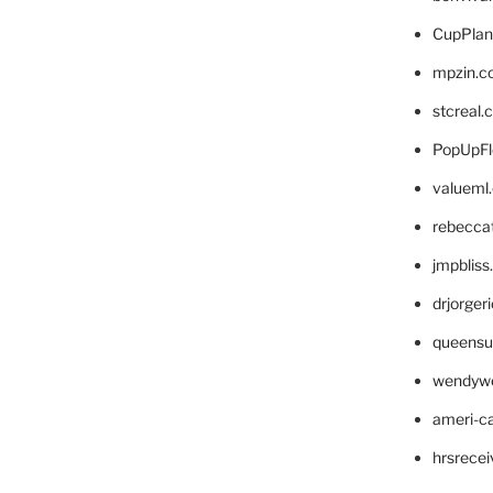
CupPlan
mpzin.c
stcreal.
PopUpFl
valueml
rebecca
jmpblis
drjorger
queensu
wendyw
ameri-
hrsrece