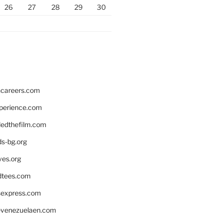
26
27
28
29
30
hcareers.com
xperience.com
edthefilm.com
ds-bg.org
ves.org
tees.com
rsexpress.com
venezuelaen.com