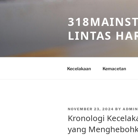
Skip
to
318MAINST
content
LINTAS HAR
Kecelakaan
Kemacetan
POSTED
NOVEMBER 23, 2024
BY
ADMIN
ON
Kronologi Kecelaka
yang Mengheboh