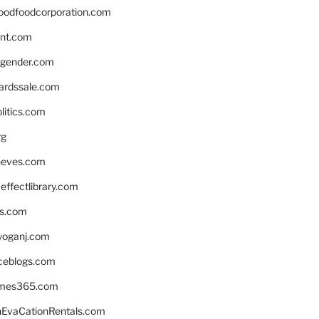
oodfoodcorporation.com
nnt.com
gender.com
ardssale.com
litics.com
rg
neves.com
ffectlibrary.com
ns.com
yoganj.com
rceblogs.com
ames365.com
EvaCationRentals.com