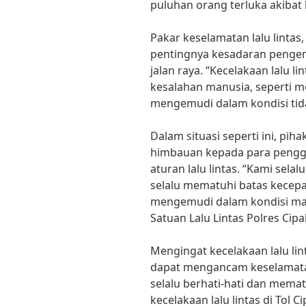
puluhan orang terluka akibat 
Pakar keselamatan lalu linta
pentingnya kesadaran penge
jalan raya. “Kecelakaan lalu li
kesalahan manusia, seperti me
mengemudi dalam kondisi tidak
Dalam situasi seperti ini, pih
himbauan kepada para penggu
aturan lalu lintas. “Kami se
selalu mematuhi batas kecepa
mengemudi dalam kondisi mab
Satuan Lalu Lintas Polres Cipal
Mengingat kecelakaan lalu li
dapat mengancam keselamatan
selalu berhati-hati dan mematu
kecelakaan lalu lintas di Tol C