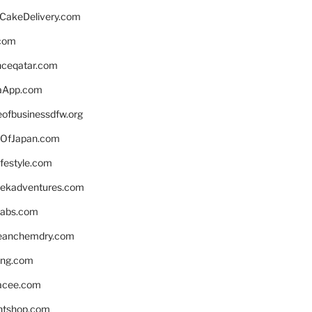
rCakeDelivery.com
.com
enceqatar.com
aApp.com
eofbusinessdfw.org
OfJapan.com
ifestyle.com
eekadventures.com
labs.com
leanchemdry.com
ing.com
acee.com
ntshop.com