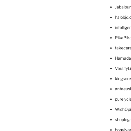
Jabalpu
halobjd
intellig
PikaPik
takecar
Hamada
VersifyL
kingscr
antaeus
purelyc
WishOp
shopleg
bonviva