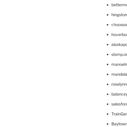
betterm
hingsto
choosea
hoverbo
alaskapo
stsmp.o
manoel
mandelae
roselyn
balance
salesfo
TrainG
Baytown