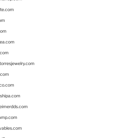
te.com
om
com
ea.com
.com
torresjewelry.com
s.com
ico.com
shipa.com
eimerdds.com
camp.com
ivables.com