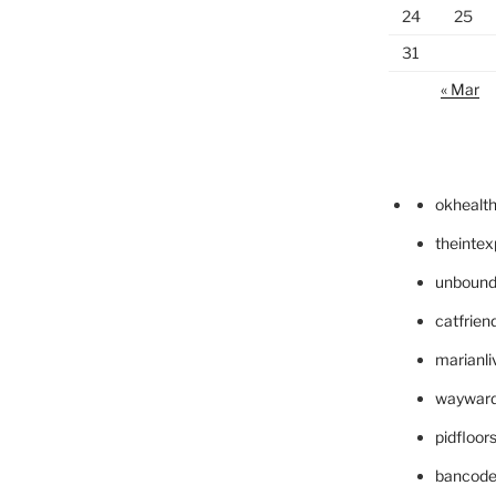
24
25
31
« Mar
okhealt
theinte
unbound
catfrien
marianli
wayward
pidfloo
bancode