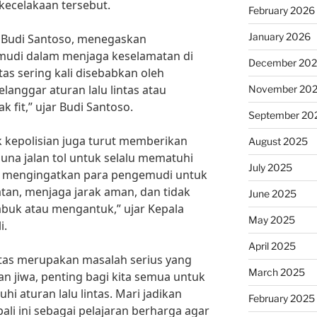
kecelakaan tersebut.
February 2026
January 2026
s, Budi Santoso, menegaskan
mudi dalam menjaga keselamatan di
December 20
ntas sering kali disebabkan oleh
langgar aturan lalu lintas atau
November 20
 fit,” ujar Budi Santoso.
September 20
ak kepolisian juga turut memberikan
August 2025
na jalan tol untuk selalu mematuhi
July 2025
lalu mengingatkan para pengemudi untuk
tan, menjaga jarak aman, dan tidak
June 2025
uk atau mengantuk,” ujar Kepala
May 2025
i.
April 2025
ntas merupakan masalah serius yang
March 2025
 jiwa, penting bagi kita semua untuk
hi aturan lalu lintas. Mari jadikan
February 2025
ipali ini sebagai pelajaran berharga agar