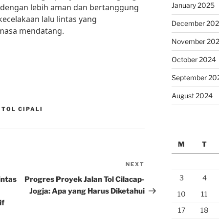
January 2025
 dengan lebih aman dan bertanggung
kecelakaan lalu lintas yang
December 20
 masa mendatang.
November 20
October 2024
September 20
August 2024
 TOL CIPALI
M
T
NEXT
Next
Post
3
4
intas
Progres Proyek Jalan Tol Cilacap-
Jogja: Apa yang Harus Diketahui
10
11
if
17
18