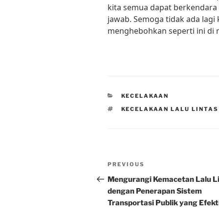
kita semua dapat berkendara
jawab. Semoga tidak ada lagi 
menghebohkan seperti ini di
CATEGORIES
KECELAKAAN
TAGS
KECELAKAAN LALU LINTAS
Post
Previous
PREVIOUS
navigation
Post
Mengurangi Kemacetan Lalu L
dengan Penerapan Sistem
Transportasi Publik yang Efekt