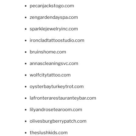
pecanjackstogo.com
zengardendayspa.com
sparklejewelryinc.com
ironcladtattoostudio.com
bruinshome.com
annascleaningsvc.com
wolfcitytattoo.com
oysterbayturkeytrot.com
lafronterarestauranteybar.com
lilyandrosetearoom.com
olivesburgberrypatch.com
theslushkids.com