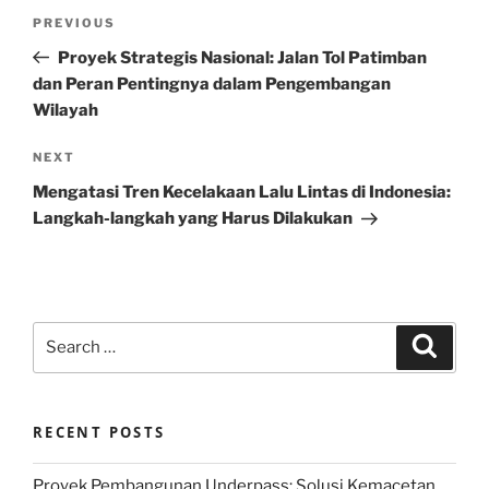
Post
Previous
PREVIOUS
navigation
Post
Proyek Strategis Nasional: Jalan Tol Patimban
dan Peran Pentingnya dalam Pengembangan
Wilayah
Next
NEXT
Post
Mengatasi Tren Kecelakaan Lalu Lintas di Indonesia:
Langkah-langkah yang Harus Dilakukan
Search
Search
for:
RECENT POSTS
Proyek Pembangunan Underpass: Solusi Kemacetan