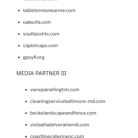
tabletennisnearme.com
oaksofa.com
soultacohtx.com
capishcaps.com
gpsyfl.org
MEDIA PARTNER III
vwrepairarlington.com
cleaningservicebaltimore-md.com
beckslandscapeandfence.com
vistaaltadelveramendi.com
coastlinecateringnc.com