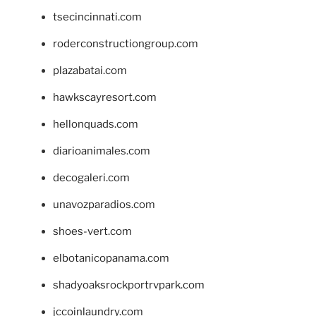
tsecincinnati.com
roderconstructiongroup.com
plazabatai.com
hawkscayresort.com
hellonquads.com
diarioanimales.com
decogaleri.com
unavozparadios.com
shoes-vert.com
elbotanicopanama.com
shadyoaksrockportrvpark.com
jccoinlaundry.com