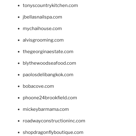
tonyscountrykitchen.com
jbellasnailspa.com
mychaihouse.com
alvisgrooming.com
thegeorginaestate.com
blythewoodseafood.com
paolosdelibangkok.com
bobacove.com
phoone24brookfield.com
mickeybarmama.com
roadwayconstructioninc.com
shopdragonflyboutique.com