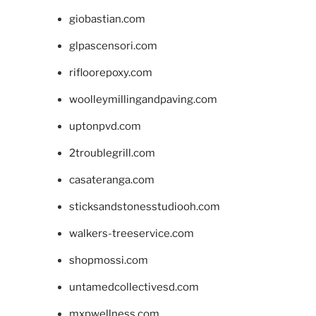
giobastian.com
glpascensori.com
rifloorepoxy.com
woolleymillingandpaving.com
uptonpvd.com
2troublegrill.com
casateranga.com
sticksandstonesstudiooh.com
walkers-treeservice.com
shopmossi.com
untamedcollectivesd.com
mxpwellness.com