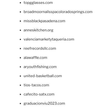
topgglasses.com
broadmoornailsspacoloradosprings.com
missblackpasadena.com
anneskitchen.org
valenciamarketytaqueria.com
reefrecordsllc.com
alawaffle.com
aryouthfishing.com
united-basketball.com
tios-tacos.com
cafecito-satx.com
graduacionviu2023.com