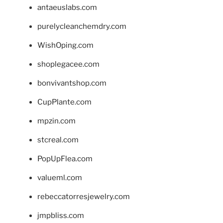
antaeuslabs.com
purelycleanchemdry.com
WishOping.com
shoplegacee.com
bonvivantshop.com
CupPlante.com
mpzin.com
stcreal.com
PopUpFlea.com
valueml.com
rebeccatorresjewelry.com
jmpbliss.com