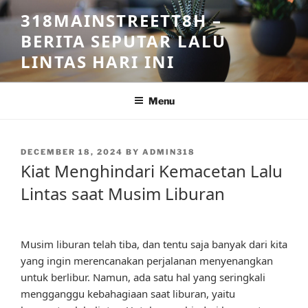
Skip
318MAINSTREETT8H –
to
BERITA SEPUTAR LALU
content
LINTAS HARI INI
Menu
POSTED
DECEMBER 18, 2024
BY
ADMIN318
ON
Kiat Menghindari Kemacetan Lalu
Lintas saat Musim Liburan
Musim liburan telah tiba, dan tentu saja banyak dari kita
yang ingin merencanakan perjalanan menyenangkan
untuk berlibur. Namun, ada satu hal yang seringkali
mengganggu kebahagiaan saat liburan, yaitu