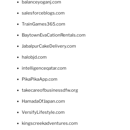
balanceyoganj.com
salesforceblogs.com
TrainGames365.com
BaytownEvaCationRentals.com
JabalpurCakeDelivery.com
halobjd.com
intelligenceqatar.com
PikaPikaApp.com
takecareofbusinessdfw.org
HamadaOfJapan.com
VersifyLifestyle.com
kingscreekadventures.com