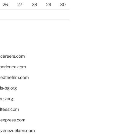
26
27
28
29
30
hcareers.com
xperience.com
edthefilm.com
ds-bg.org
ves.org
tees.com
rsexpress.com
venezuelaen.com