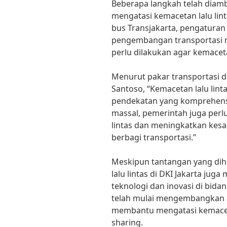
Beberapa langkah telah diamb
mengatasi kemacetan lalu lin
bus Transjakarta, pengaturan 
pengembangan transportasi 
perlu dilakukan agar kemaceta
Menurut pakar transportasi da
Santoso, “Kemacetan lalu lin
pendekatan yang komprehensi
massal, pemerintah juga perl
lintas dan meningkatkan kes
berbagi transportasi.”
Meskipun tantangan yang dih
lalu lintas di DKI Jakarta j
teknologi dan inovasi di bidan
telah mulai mengembangkan a
membantu mengatasi kemaceta
sharing.