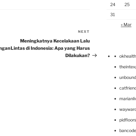
24
25
31
« Mar
NEXT
Next
Post
Meningkatnya Kecelakaan Lalu
angan
Lintas di Indonesia: Apa yang Harus
Dilakukan?
okhealt
theinte
unbound
catfrien
marianli
wayward
pidfloo
bancode