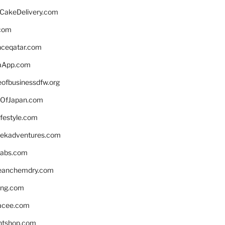
rCakeDelivery.com
.com
enceqatar.com
aApp.com
eofbusinessdfw.org
OfJapan.com
ifestyle.com
eekadventures.com
labs.com
leanchemdry.com
ing.com
acee.com
ntshop.com