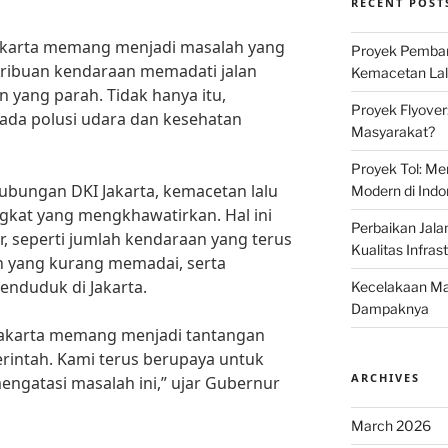
RECENT POST
 Jakarta memang menjadi masalah yang
Proyek Pemban
i, ribuan kendaraan memadati jalan
Kemacetan Lalu
yang parah. Tidak hanya itu,
Proyek Flyover
da polusi udara dan kesehatan
Masyarakat?
Proyek Tol: Me
ubungan DKI Jakarta, kemacetan lalu
Modern di Indo
ingkat yang mengkhawatirkan. Hal ini
Perbaikan Jala
r, seperti jumlah kendaraan yang terus
Kualitas Infras
an yang kurang memadai, serta
enduduk di Jakarta.
Kecelakaan Mau
Dampaknya
I Jakarta memang menjadi tantangan
rintah. Kami terus berupaya untuk
ARCHIVES
engatasi masalah ini,” ujar Gubernur
March 2026