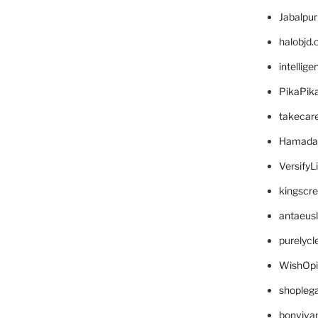
Jabalpu
halobjd
intellig
PikaPik
takecar
Hamada
VersifyL
kingscr
antaeus
purelyc
WishOp
shopleg
bonviva