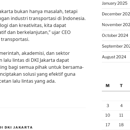
January 2025
 Jakarta bukan hanya masalah, tetapi
December 20
an industri transportasi di Indonesia.
i dan kreativitas, kita dapat
November 20
tif dan berkelanjutan,” ujar CEO
October 2024
transportasi.
September 20
erintah, akademisi, dan sektor
August 2024
lalu lintas di DKI Jakarta dapat
nting bagi semua pihak untuk bersama-
ciptakan solusi yang efektif guna
an lalu lintas yang ada.
M
T
3
4
10
11
17
18
DI DKI JAKARTA