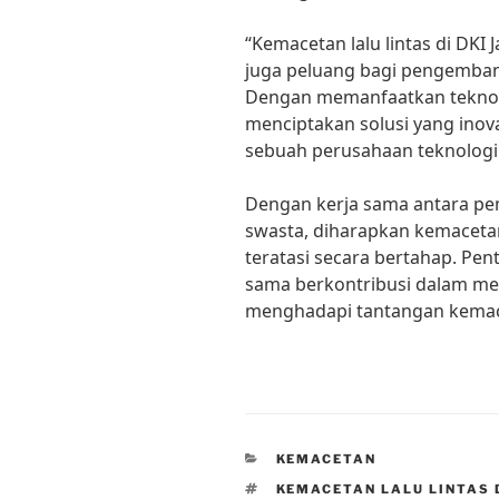
“Kemacetan lalu lintas di DKI
juga peluang bagi pengembang
Dengan memanfaatkan teknolog
menciptakan solusi yang inova
sebuah perusahaan teknologi 
Dengan kerja sama antara pem
swasta, diharapkan kemacetan 
teratasi secara bertahap. Pe
sama berkontribusi dalam men
menghadapi tantangan kemacet
CATEGORIES
KEMACETAN
TAGS
KEMACETAN LALU LINTAS 