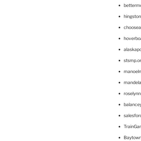
betterm
hingsto
choosea
hoverbo
alaskapo
stsmp.o
manoel
mandelae
roselyn
balance
salesfo
TrainG
Baytown