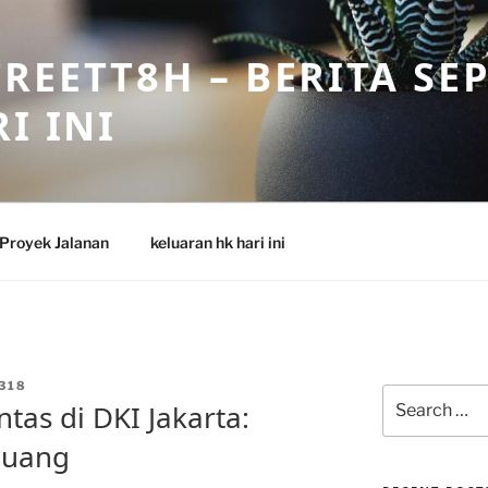
REETT8H – BERITA SE
I INI
Proyek Jalanan
keluaran hk hari ini
318
Search
tas di DKI Jakarta:
for:
luang