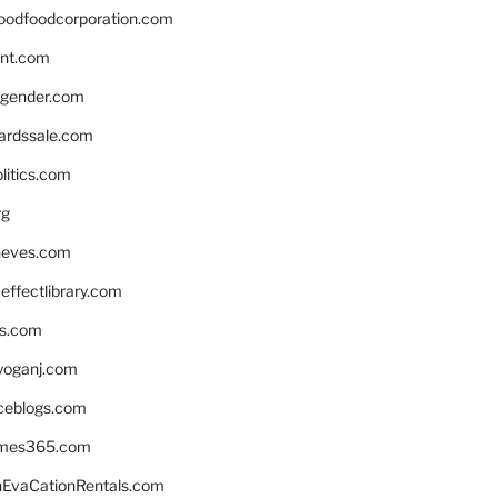
oodfoodcorporation.com
nnt.com
gender.com
ardssale.com
litics.com
rg
neves.com
ffectlibrary.com
ns.com
yoganj.com
rceblogs.com
ames365.com
EvaCationRentals.com