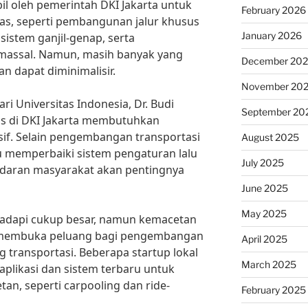
il oleh pemerintah DKI Jakarta untuk
February 2026
tas, seperti pembangunan jalur khusus
January 2026
sistem ganjil-genap, serta
massal. Namun, masih banyak yang
December 20
n dapat diminimalisir.
November 20
ri Universitas Indonesia, Dr. Budi
September 20
tas di DKI Jakarta membutuhkan
f. Selain pengembangan transportasi
August 2025
u memperbaiki sistem pengaturan lalu
July 2025
adaran masyarakat akan pentingnya
June 2025
May 2025
adapi cukup besar, namun kemacetan
uga membuka peluang bagi pengembangan
April 2025
g transportasi. Beberapa startup lokal
March 2025
plikasi dan sistem terbaru untuk
n, seperti carpooling dan ride-
February 2025