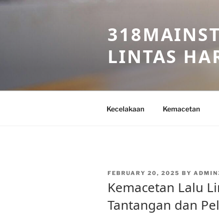
Skip
to
318MAINST
content
LINTAS HAR
Kecelakaan
Kemacetan
POSTED
FEBRUARY 20, 2025
BY
ADMIN
ON
Kemacetan Lalu Lin
Tantangan dan Pe