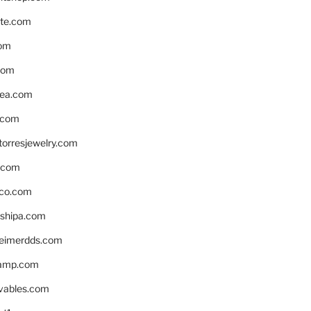
te.com
om
com
ea.com
.com
torresjewelry.com
s.com
ico.com
shipa.com
eimerdds.com
camp.com
ivables.com