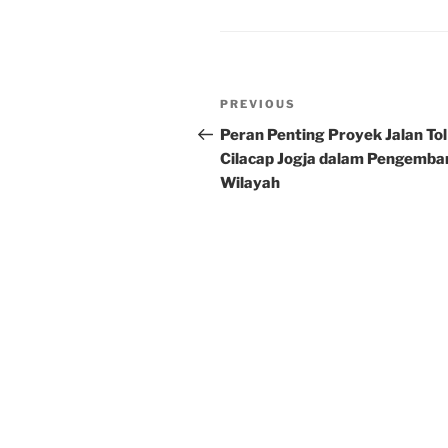
Post
Previous
PREVIOUS
navigation
Post
Peran Penting Proyek Jalan Tol
Cilacap Jogja dalam Pengemb
Wilayah