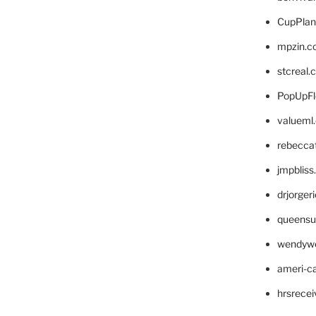
CupPlan
mpzin.c
stcreal.
PopUpFl
valueml
rebecca
jmpblis
drjorger
queensu
wendyw
ameri-
hrsrece