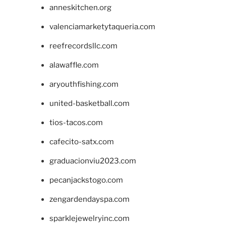
anneskitchen.org
valenciamarketytaqueria.com
reefrecordsllc.com
alawaffle.com
aryouthfishing.com
united-basketball.com
tios-tacos.com
cafecito-satx.com
graduacionviu2023.com
pecanjackstogo.com
zengardendayspa.com
sparklejewelryinc.com