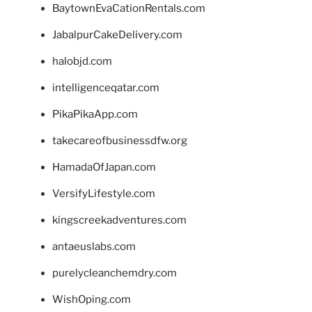
BaytownEvaCationRentals.com
JabalpurCakeDelivery.com
halobjd.com
intelligenceqatar.com
PikaPikaApp.com
takecareofbusinessdfw.org
HamadaOfJapan.com
VersifyLifestyle.com
kingscreekadventures.com
antaeuslabs.com
purelycleanchemdry.com
WishOping.com