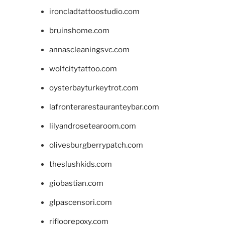
ironcladtattoostudio.com
bruinshome.com
annascleaningsvc.com
wolfcitytattoo.com
oysterbayturkeytrot.com
lafronterarestauranteybar.com
lilyandrosetearoom.com
olivesburgberrypatch.com
theslushkids.com
giobastian.com
glpascensori.com
rifloorepoxy.com