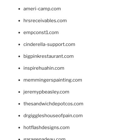
ameri-camp.com
hrsreceivables.com
empconst1.com
cinderella-support.com
bigpinkrestaurant.com
inspirehuahin.com
memmingerspainting.com
jeremypbeasley.com
thesandwichdepotcos.com
drgiggleshouseofpain.com
hotflashdesigns.com
garagenadeau.com