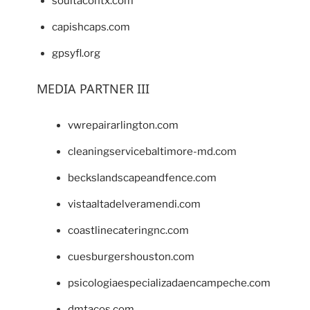
soultacohtx.com
capishcaps.com
gpsyfl.org
MEDIA PARTNER III
vwrepairarlington.com
cleaningservicebaltimore-md.com
beckslandscapeandfence.com
vistaaltadelveramendi.com
coastlinecateringnc.com
cuesburgershouston.com
psicologiaespecializadaencampeche.com
dmtacos.com