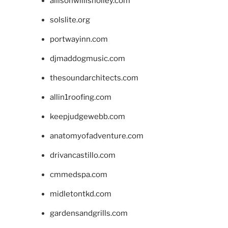
allisonwillisholley.com
solslite.org
portwayinn.com
djmaddogmusic.com
thesoundarchitects.com
allin1roofing.com
keepjudgewebb.com
anatomyofadventure.com
drivancastillo.com
cmmedspa.com
midletontkd.com
gardensandgrills.com