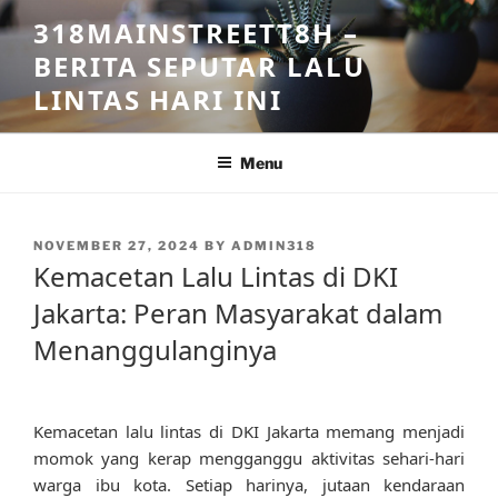
Skip
318MAINSTREETT8H –
to
BERITA SEPUTAR LALU
content
LINTAS HARI INI
Menu
POSTED
NOVEMBER 27, 2024
BY
ADMIN318
ON
Kemacetan Lalu Lintas di DKI
Jakarta: Peran Masyarakat dalam
Menanggulanginya
Kemacetan lalu lintas di DKI Jakarta memang menjadi
momok yang kerap mengganggu aktivitas sehari-hari
warga ibu kota. Setiap harinya, jutaan kendaraan