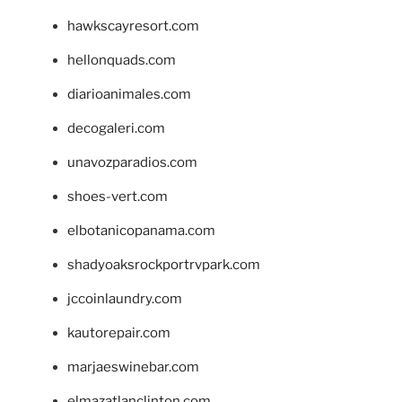
hawkscayresort.com
hellonquads.com
diarioanimales.com
decogaleri.com
unavozparadios.com
shoes-vert.com
elbotanicopanama.com
shadyoaksrockportrvpark.com
jccoinlaundry.com
kautorepair.com
marjaeswinebar.com
elmazatlanclinton.com