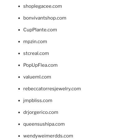
shoplegacee.com
bonvivantshop.com
CupPlante.com
mpzin.com
stcreal.com
PopUpFlea.com
valueml.com
rebeccatorresjewelry.com
jmpbliss.com
drjorgerico.com
queensushipa.com
wendyweimerdds.com