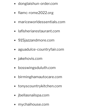
donglaishun-order.com
fiamc-rome2022.org
mariceworldessentials.com
lafisheriarestaurant.com
915jazzandmore.com
aguadulce-countryfair.com
jakehovis.com
bosswingsduluth.com
birminghamautocare.com
tonyscountrykitchen.com
jbellasnailspa.com
mychaihouse.com