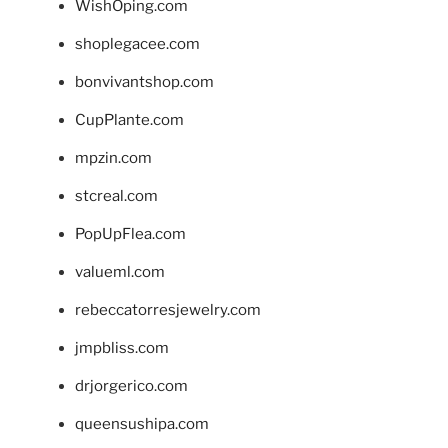
WishOping.com
shoplegacee.com
bonvivantshop.com
CupPlante.com
mpzin.com
stcreal.com
PopUpFlea.com
valueml.com
rebeccatorresjewelry.com
jmpbliss.com
drjorgerico.com
queensushipa.com