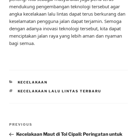
mendukung pengembangan teknologi tersebut agar
angka kecelakaan lalu lintas dapat terus berkurang dan
keselamatan pengguna jalan dapat terjamin. Semoga
dengan adanya inovasi teknologi tersebut, kita dapat
menciptakan jalan raya yang lebih aman dan nyaman
bagi semua.
CATEGORIES
KECELAKAAN
TAGS
KECELAKAAN LALU LINTAS TERBARU
Post
Previous
PREVIOUS
navigation
Post
Kecelakaan Maut di Tol Cipali: Peringatan untuk