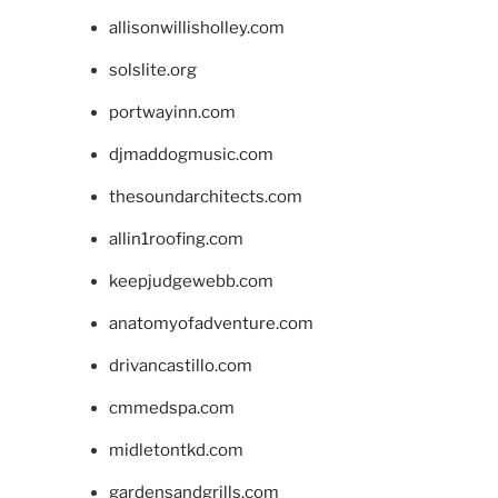
allisonwillisholley.com
solslite.org
portwayinn.com
djmaddogmusic.com
thesoundarchitects.com
allin1roofing.com
keepjudgewebb.com
anatomyofadventure.com
drivancastillo.com
cmmedspa.com
midletontkd.com
gardensandgrills.com