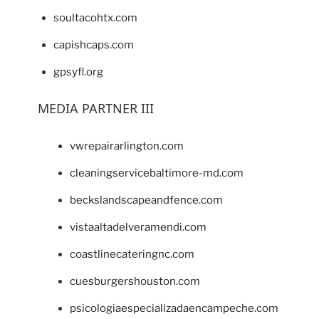
soultacohtx.com
capishcaps.com
gpsyfl.org
MEDIA PARTNER III
vwrepairarlington.com
cleaningservicebaltimore-md.com
beckslandscapeandfence.com
vistaaltadelveramendi.com
coastlinecateringnc.com
cuesburgershouston.com
psicologiaespecializadaencampeche.com