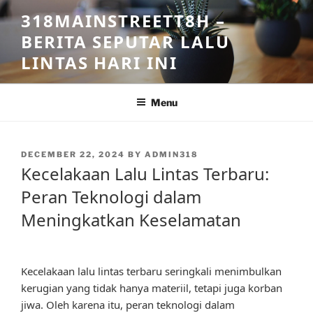
Skip
318MAINSTREETT8H –
to
BERITA SEPUTAR LALU
content
LINTAS HARI INI
Menu
POSTED
DECEMBER 22, 2024
BY
ADMIN318
ON
Kecelakaan Lalu Lintas Terbaru:
Peran Teknologi dalam
Meningkatkan Keselamatan
Kecelakaan lalu lintas terbaru seringkali menimbulkan
kerugian yang tidak hanya materiil, tetapi juga korban
jiwa. Oleh karena itu, peran teknologi dalam