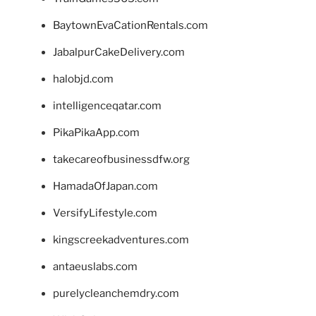
BaytownEvaCationRentals.com
JabalpurCakeDelivery.com
halobjd.com
intelligenceqatar.com
PikaPikaApp.com
takecareofbusinessdfw.org
HamadaOfJapan.com
VersifyLifestyle.com
kingscreekadventures.com
antaeuslabs.com
purelycleanchemdry.com