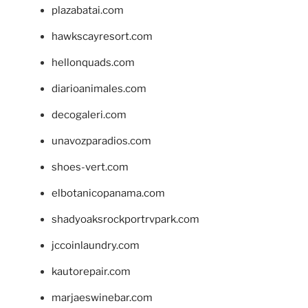
plazabatai.com
hawkscayresort.com
hellonquads.com
diarioanimales.com
decogaleri.com
unavozparadios.com
shoes-vert.com
elbotanicopanama.com
shadyoaksrockportrvpark.com
jccoinlaundry.com
kautorepair.com
marjaeswinebar.com