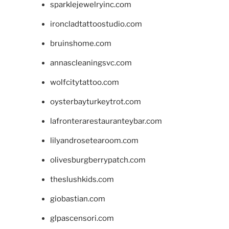
sparklejewelryinc.com
ironcladtattoostudio.com
bruinshome.com
annascleaningsvc.com
wolfcitytattoo.com
oysterbayturkeytrot.com
lafronterarestauranteybar.com
lilyandrosetearoom.com
olivesburgberrypatch.com
theslushkids.com
giobastian.com
glpascensori.com