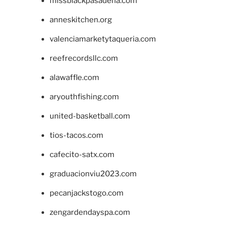
missblackpasadena.com
anneskitchen.org
valenciamarketytaqueria.com
reefrecordsllc.com
alawaffle.com
aryouthfishing.com
united-basketball.com
tios-tacos.com
cafecito-satx.com
graduacionviu2023.com
pecanjackstogo.com
zengardendayspa.com