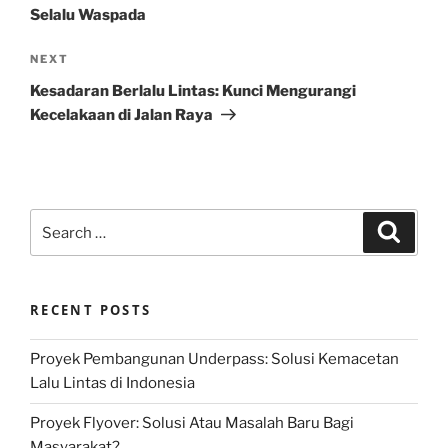
Selalu Waspada
Next
NEXT
Post
Kesadaran Berlalu Lintas: Kunci Mengurangi
Kecelakaan di Jalan Raya
Search
Search
for:
RECENT POSTS
Proyek Pembangunan Underpass: Solusi Kemacetan
Lalu Lintas di Indonesia
Proyek Flyover: Solusi Atau Masalah Baru Bagi
Masyarakat?