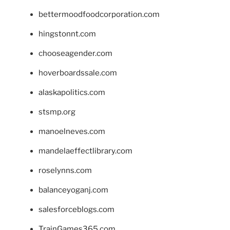
bettermoodfoodcorporation.com
hingstonnt.com
chooseagender.com
hoverboardssale.com
alaskapolitics.com
stsmp.org
manoelneves.com
mandelaeffectlibrary.com
roselynns.com
balanceyoganj.com
salesforceblogs.com
TrainGames365.com