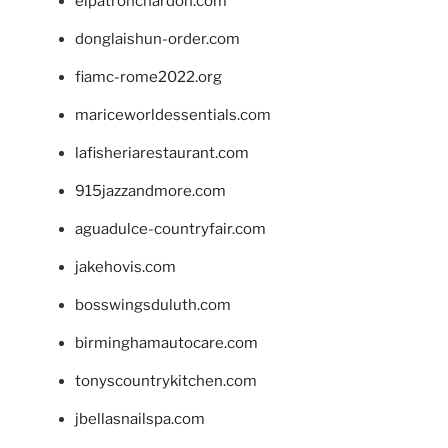
elpatronchardon.com
donglaishun-order.com
fiamc-rome2022.org
mariceworldessentials.com
lafisheriarestaurant.com
915jazzandmore.com
aguadulce-countryfair.com
jakehovis.com
bosswingsduluth.com
birminghamautocare.com
tonyscountrykitchen.com
jbellasnailspa.com