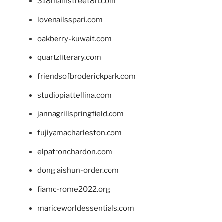
318mainstreet8h.com
lovenailsspari.com
oakberry-kuwait.com
quartzliterary.com
friendsofbroderickpark.com
studiopiattellina.com
jannagrillspringfield.com
fujiyamacharleston.com
elpatronchardon.com
donglaishun-order.com
fiamc-rome2022.org
mariceworldessentials.com