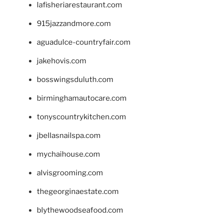
lafisheriarestaurant.com
915jazzandmore.com
aguadulce-countryfair.com
jakehovis.com
bosswingsduluth.com
birminghamautocare.com
tonyscountrykitchen.com
jbellasnailspa.com
mychaihouse.com
alvisgrooming.com
thegeorginaestate.com
blythewoodseafood.com