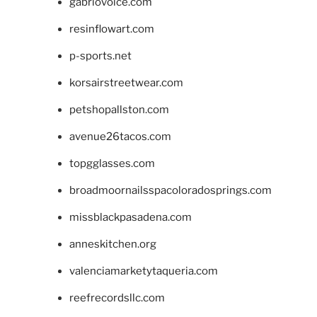
gabriovoice.com
resinflowart.com
p-sports.net
korsairstreetwear.com
petshopallston.com
avenue26tacos.com
topgglasses.com
broadmoornailsspacoloradosprings.com
missblackpasadena.com
anneskitchen.org
valenciamarketytaqueria.com
reefrecordsllc.com