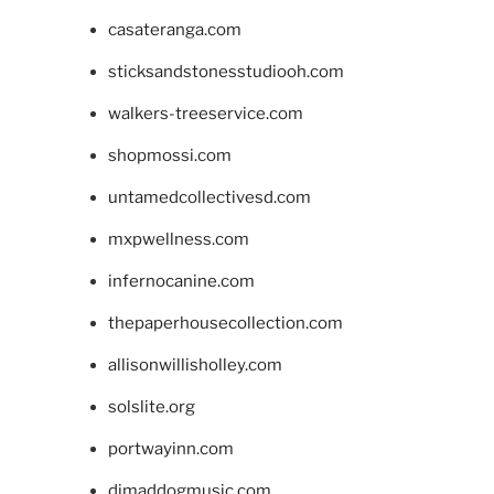
casateranga.com
sticksandstonesstudiooh.com
walkers-treeservice.com
shopmossi.com
untamedcollectivesd.com
mxpwellness.com
infernocanine.com
thepaperhousecollection.com
allisonwillisholley.com
solslite.org
portwayinn.com
djmaddogmusic.com