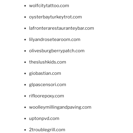
wolfcitytattoo.com
oysterbayturkeytrot.com
lafronterarestauranteybar.com
lilyandrosetearoom.com
olivesburgberrypatch.com
theslushkids.com
giobastian.com
glpascensori.com
rifloorepoxy.com
woolleymillingandpaving.com
uptonpvd.com
2troublegrill.com