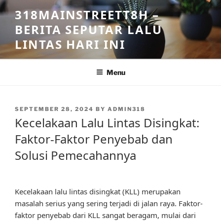
Skip
318MAINSTREETT8H –
to
BERITA SEPUTAR LALU
content
LINTAS HARI INI
Menu
POSTED
SEPTEMBER 28, 2024
BY
ADMIN318
ON
Kecelakaan Lalu Lintas Disingkat:
Faktor-Faktor Penyebab dan
Solusi Pemecahannya
Kecelakaan lalu lintas disingkat (KLL) merupakan
masalah serius yang sering terjadi di jalan raya. Faktor-
faktor penyebab dari KLL sangat beragam, mulai dari