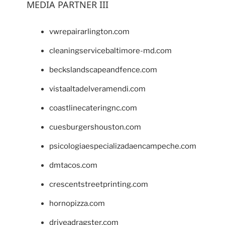
MEDIA PARTNER III
vwrepairarlington.com
cleaningservicebaltimore-md.com
beckslandscapeandfence.com
vistaaltadelveramendi.com
coastlinecateringnc.com
cuesburgershouston.com
psicologiaespecializadaencampeche.com
dmtacos.com
crescentstreetprinting.com
hornopizza.com
driveadragster.com