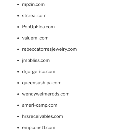
mpzin.com
stcreal.com
PopUpFlea.com
valueml.com
rebeccatorresjewelry.com
jmpbliss.com
drjorgerico.com
queensushipa.com
wendyweimerdds.com
ameri-camp.com
hrsreceivables.com
empconst1.com