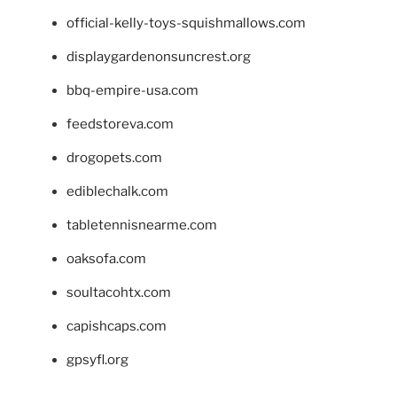
official-kelly-toys-squishmallows.com
displaygardenonsuncrest.org
bbq-empire-usa.com
feedstoreva.com
drogopets.com
ediblechalk.com
tabletennisnearme.com
oaksofa.com
soultacohtx.com
capishcaps.com
gpsyfl.org