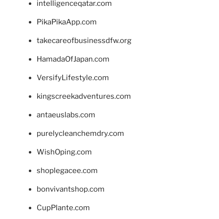
intelligenceqatar.com
PikaPikaApp.com
takecareofbusinessdfw.org
HamadaOfJapan.com
VersifyLifestyle.com
kingscreekadventures.com
antaeuslabs.com
purelycleanchemdry.com
WishOping.com
shoplegacee.com
bonvivantshop.com
CupPlante.com