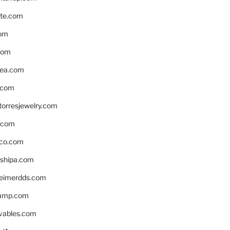
te.com
om
com
ea.com
.com
torresjewelry.com
s.com
ico.com
shipa.com
eimerdds.com
camp.com
ivables.com