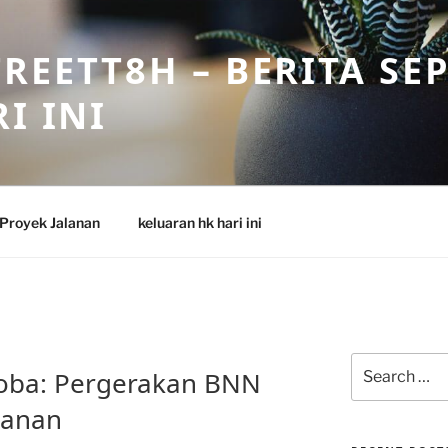
REETT8H – BERITA SE
I INI
Proyek Jalanan
keluaran hk hari ini
Search
koba: Pergerakan BNN
for:
manan