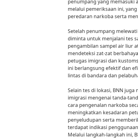
penumpang yang memasuki a
melalui pemeriksaan ini, yan
peredaran narkoba serta me
Setelah penumpang melewati
diminta untuk menjalani tes s
pengambilan sampel air liur a
mendeteksi zat-zat berbahay
petugas imigrasi dan kusto
ini berlangsung efektif dan e
lintas di bandara dan pelabuh
Selain tes di lokasi, BNN jug
imigrasi mengenai tanda-tan
cara pengenalan narkoba sec
meningkatkan kesadaran pet
penyeludupan serta memberik
terdapat indikasi penggunaa
Melalui langkah-langkah ini,