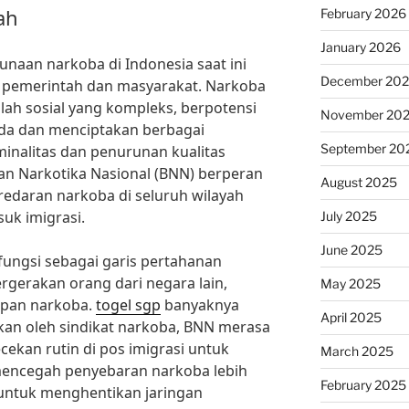
ah
February 2026
January 2026
naan narkoba di Indonesia saat ini
December 20
i pemerintah dan masyarakat. Narkoba
lah sosial yang kompleks, berpotensi
November 20
a dan menciptakan berbagai
September 20
minalitas dan penurunan kualitas
dan Narkotika Nasional (BNN) berperan
August 2025
edaran narkoba di seluruh wilayah
uk imigrasi.
July 2025
June 2025
fungsi sebagai garis pertahanan
gerakan orang dari negara lain,
May 2025
upan narkoba.
togel sgp
banyaknya
April 2025
an oleh sindikat narkoba, BNN merasa
ekan rutin di pos imigrasi untuk
March 2025
ncegah penyebaran narkoba lebih
February 2025
n untuk menghentikan jaringan