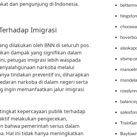
kat dan pengunjung di Indonesia.
betterm
hingsto
choosea
erhadap Imigrasi
hoverbo
ang dilakukan oleh BNN di seluruh pos
alaskapo
ikan dampak yang signifikan dalam
stsmp.o
i, petugas imigrasi lebih waspada
enyalahgunaan narkoba melalui
manoel
nya tindakan preventif ini, diharapkan
mandelae
daran narkoba di dalam negeri serta
ingin memanfaatkan jalur imigrasi
roselyn
balance
 tingkat kepercayaan publik terhadap
salesfo
 aktif melakukan pengecekan,
TrainG
in bahwa pemerintah serius dalam
. Hal ini tidak hanya meningkatkan
Baytown