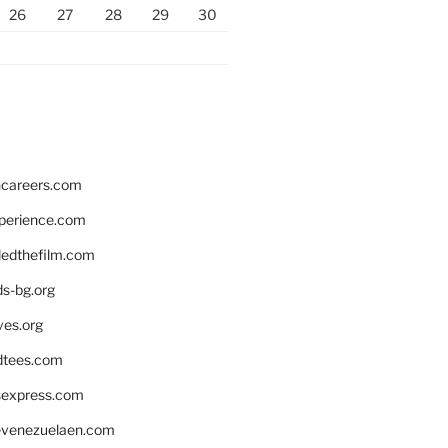
26
27
28
29
30
hcareers.com
xperience.com
edthefilm.com
ds-bg.org
ves.org
tees.com
rsexpress.com
venezuelaen.com