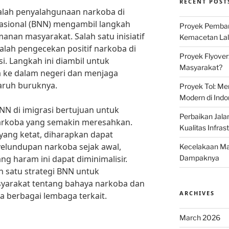
RECENT POST
lah penyalahgunaan narkoba di
Nasional (BNN) mengambil langkah
Proyek Pemban
nan masyarakat. Salah satu inisiatif
Kemacetan Lalu
alah pengecekan positif narkoba di
Proyek Flyover
si. Langkah ini diambil untuk
Masyarakat?
ke dalam negeri dan menjaga
aruh buruknya.
Proyek Tol: Me
Modern di Indo
N di imigrasi bertujuan untuk
Perbaikan Jala
arkoba yang semakin meresahkan.
Kualitas Infras
ang ketat, diharapkan dapat
yelundupan narkoba sejak awal,
Kecelakaan Mau
g haram ini dapat diminimalisir.
Dampaknya
ah satu strategi BNN untuk
yarakat tentang bahaya narkoba dan
ARCHIVES
 berbagai lembaga terkait.
March 2026