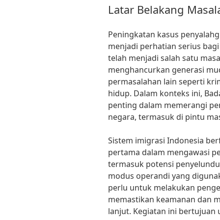
Latar Belakang Masal
Peningkatan kasus penyalahgu
menjadi perhatian serius bag
telah menjadi salah satu masa
menghancurkan generasi mud
permasalahan lain seperti kri
hidup. Dalam konteks ini, Ba
penting dalam memerangi per
negara, termasuk di pintu mas
Sistem imigrasi Indonesia ber
pertama dalam mengawasi per
termasuk potensi penyelund
modus operandi yang digunak
perlu untuk melakukan pengec
memastikan keamanan dan me
lanjut. Kegiatan ini bertujua