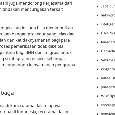
 tetapi juga mendorong kerjasama dari
Jabalpu
 tindakan mencurigakan terkait
halobjd
intellig
 pengecekan ini juga bisa menimbulkan
PikaPik
lakukan dengan prosedur yang jelas dan
ian dan ketidaknyamanan bagi para
takecar
proses pemeriksaan tidak dikelola
Hamada
 penting bagi BNN dan imigrasi untuk
 strategi yang efisien, sehingga
VersifyL
npa mengganggu kenyamanan pengguna
kingscr
antaeus
purelyc
mbaga
WishOp
njadi kunci utama dalam upaya
shopleg
koba di Indonesia, terutama dalam
bonviva