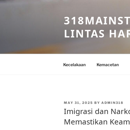
Skip
to
318MAINST
content
LINTAS HAR
Kecelakaan
Kemacetan
POSTED
MAY 31, 2025
BY
ADMIN318
ON
Imigrasi dan Nar
Memastikan Kea