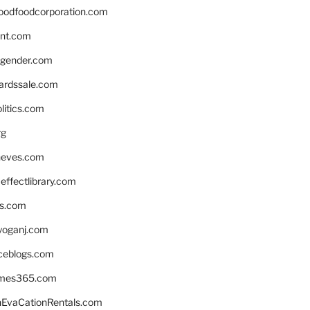
oodfoodcorporation.com
nnt.com
gender.com
ardssale.com
litics.com
rg
neves.com
ffectlibrary.com
ns.com
yoganj.com
rceblogs.com
ames365.com
EvaCationRentals.com