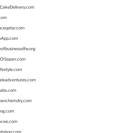
rCakeDelivery.com
.com
enceqatar.com
aApp.com
eofbusinessdfw.org
OfJapan.com
ifestyle.com
eekadventures.com
labs.com
leanchemdry.com
ing.com
acee.com
ntshop.com