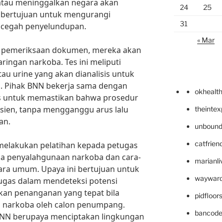
tau meninggalkan negara akan
24
25
g bertujuan untuk mengurangi
31
ncegah penyelundupan.
« Mar
 pemeriksaan dokumen, mereka akan
aringan narkoba. Tes ini meliputi
tau urine yang akan dianalisis untuk
a. Pihak BNN bekerja sama dengan
okhealt
ms untuk memastikan bahwa prosedur
fisien, tanpa mengganggu arus lalu
theinte
an.
unbound
catfrien
a melakukan pelatihan kepada petugas
da penyalahgunaan narkoba dan cara-
marianli
ara umum. Upaya ini bertujuan untuk
wayward
ugas dalam mendeteksi potensi
an penanganan yang tepat bila
pidfloo
n narkoba oleh calon penumpang.
bancode
 BNN berupaya menciptakan lingkungan