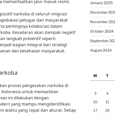
a memanfaatkan jalur masuk resmi.
January 2025
December 20
ositif narkoba di seluruh imigrasi
ngedukasi petugas dan masyarakat
November 20
ta pentingnya kolaborasi dalam
October 2024
koba. Kesadaran akan dampak negatif
an langkah preventif seperti
September 20
njadi bagian integral dari strategi
manan dan kesehatan masyarakat.
August 2024
arkoba
M
T
kan proses pengecekan narkoba di
uh Indonesia untuk memastikan
3
4
ses ini dilakukan dengan
10
11
odern yang mampu mengidentifikasi
am waktu yang cepat dan akurat. Setiap
17
18