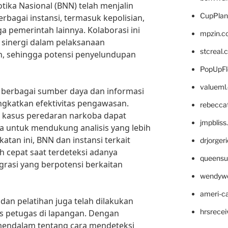
tika Nasional (BNN) telah menjalin
CupPlan
rbagai instansi, termasuk kepolisian,
a pemerintah lainnya. Kolaborasi ini
mpzin.c
 sinergi dalam pelaksanaan
stcreal.
, sehingga potensi penyelundupan
PopUpFl
valueml
, berbagai sumber daya dan informasi
ngkatkan efektivitas pengawasan.
rebecca
i kasus peredaran narkoba dapat
jmpblis
a untuk mendukung analisis yang lebih
tan ini, BNN dan instansi terkait
drjorger
 cepat saat terdeteksi adanya
queensu
rasi yang berpotensi berkaitan
wendyw
ameri-
i dan pelatihan juga telah dilakukan
hrsrece
s petugas di lapangan. Dengan
endalam tentang cara mendeteksi