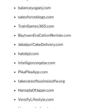
balanceyoganj.com
salesforceblogs.com
TrainGames365.com
BaytownEvaCationRentals.com
JabalpurCakeDelivery.com
halobjd.com
intelligenceqatar.com
PikaPikaApp.com
takecareofbusinessdfw.org
HamadaOfJapan.com
VersifyLifestyle.com