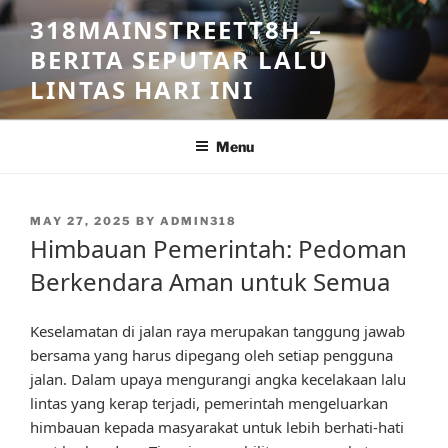
Skip
318MAINSTREETT8H –
to
BERITA SEPUTAR LALU
content
LINTAS HARI INI
Menu
POSTED
MAY 27, 2025
BY
ADMIN318
ON
Himbauan Pemerintah: Pedoman
Berkendara Aman untuk Semua
Keselamatan di jalan raya merupakan tanggung jawab
bersama yang harus dipegang oleh setiap pengguna
jalan. Dalam upaya mengurangi angka kecelakaan lalu
lintas yang kerap terjadi, pemerintah mengeluarkan
himbauan kepada masyarakat untuk lebih berhati-hati