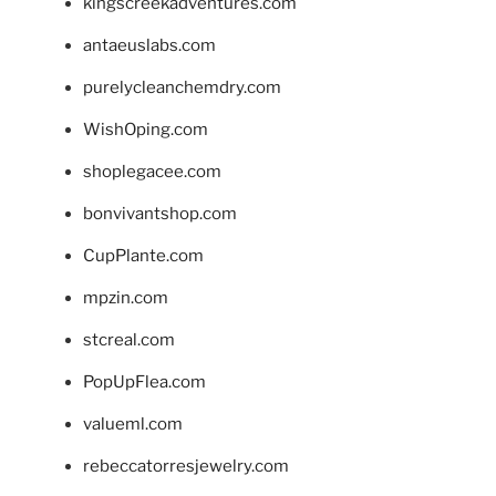
kingscreekadventures.com
antaeuslabs.com
purelycleanchemdry.com
WishOping.com
shoplegacee.com
bonvivantshop.com
CupPlante.com
mpzin.com
stcreal.com
PopUpFlea.com
valueml.com
rebeccatorresjewelry.com