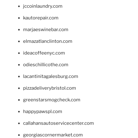
jccoinlaundry.com
kautorepair.com
marjaeswinebar.com
elmazatlanclinton.com
ideacoffeenyc.com
odieschillicothe.com
lacantinitagalesburg.com
pizzadeliverybristol.com
greenstarsmogcheck.com
happypawspl.com
callahansautoservicecenter.com
georgiascornermarket.com