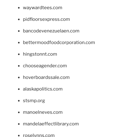
waywardtees.com
pidfloorsexpress.com
bancodevenezuelaen.com
bettermoodfoodcorporation.com
hingstonnt.com
chooseagender.com
hoverboardssale.com
alaskapolitics.com
stsmp.org
manoelneves.com
mandelaeffectlibrary.com
roselynns.com