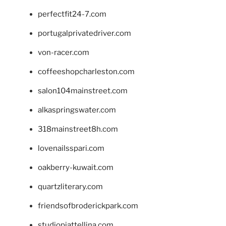
perfectfit24-7.com
portugalprivatedriver.com
von-racer.com
coffeeshopcharleston.com
salon104mainstreet.com
alkaspringswater.com
318mainstreet8h.com
lovenailsspari.com
oakberry-kuwait.com
quartzliterary.com
friendsofbroderickpark.com
studiopiattellina.com