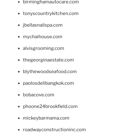
birminghamautocare.com
tonyscountrykitchen.com
jbellasnailspa.com
mychaihouse.com
alvisgrooming.com
thegeorginaestate.com
blythewoodseafood.com
paolosdelibangkok.com
bobacove.com
phoone24brookfield.com
mickeybarmama.com
roadwayconstructioninc.com