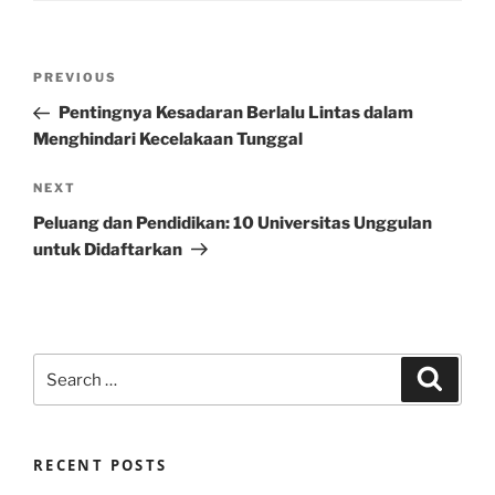
Post
Previous
PREVIOUS
navigation
Post
Pentingnya Kesadaran Berlalu Lintas dalam
Menghindari Kecelakaan Tunggal
Next
NEXT
Post
Peluang dan Pendidikan: 10 Universitas Unggulan
untuk Didaftarkan
Search
Search
for:
RECENT POSTS