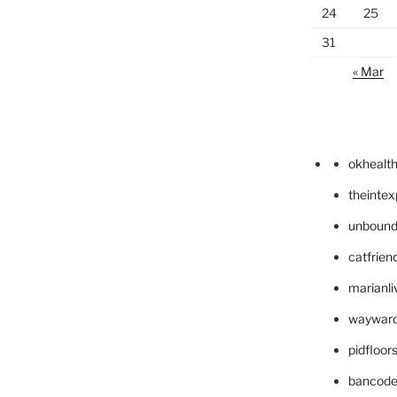
24
25
31
« Mar
okhealt
theinte
unbound
catfrien
marianli
wayward
pidfloo
bancode