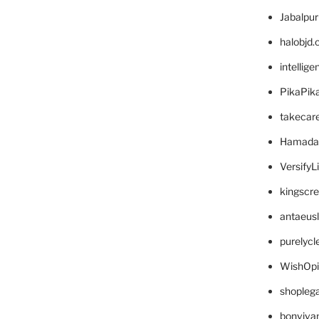
Jabalpu
halobjd
intellig
PikaPik
takecar
Hamada
VersifyL
kingscr
antaeus
purelyc
WishOp
shopleg
bonviva