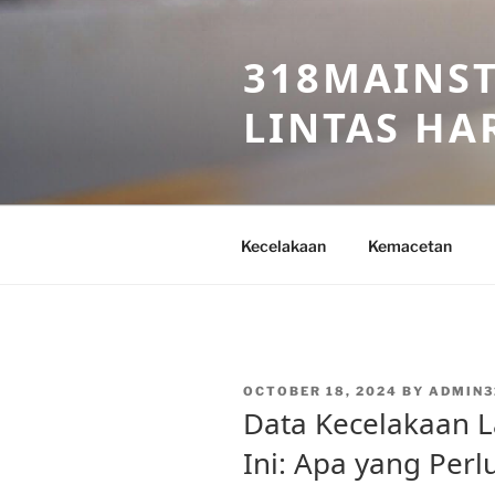
Skip
to
318MAINST
content
LINTAS HAR
Kecelakaan
Kemacetan
POSTED
OCTOBER 18, 2024
BY
ADMIN3
ON
Data Kecelakaan La
Ini: Apa yang Perl