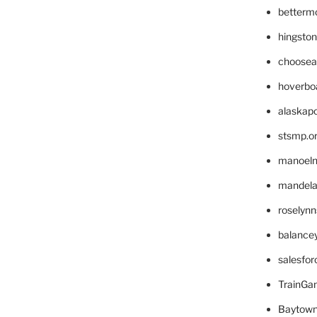
betterm
hingsto
choosea
hoverbo
alaskapo
stsmp.o
manoel
mandelae
roselyn
balance
salesfo
TrainG
Baytown