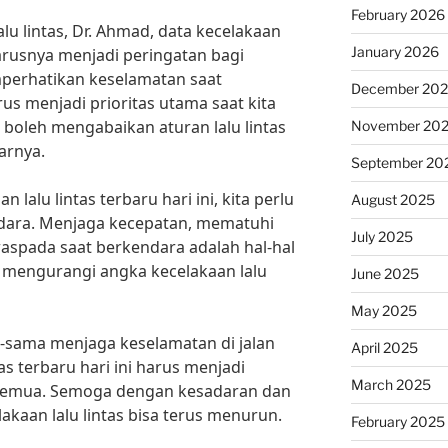
February 2026
u lintas, Dr. Ahmad, data kecelakaan
January 2026
eharusnya menjadi peringatan bagi
perhatikan keselamatan saat
December 20
us menjadi prioritas utama saat kita
ak boleh mengabaikan aturan lalu lintas
November 20
arnya.
September 20
lalu lintas terbaru hari ini, kita perlu
August 2025
endara. Menjaga kecepatan, mematuhi
July 2025
 waspada saat berkendara adalah hal-hal
k mengurangi angka kecelakaan lalu
June 2025
May 2025
a-sama menjaga keselamatan di jalan
April 2025
tas terbaru hari ini harus menjadi
March 2025
a semua. Semoga dengan kesadaran dan
lakaan lalu lintas bisa terus menurun.
February 2025