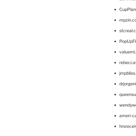
CupPlan
mpzin.c
stcreal.
PopUpFl
valueml
rebecca
jmpblis
drjorger
queensu
wendyw
ameri-
hrsrece