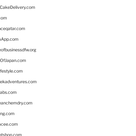
rCakeDelivery.com
.com
enceqatar.com
aApp.com
eofbusinessdfw.org
OfJapan.com
ifestyle.com
eekadventures.com
labs.com
leanchemdry.com
ing.com
acee.com
ntshop.com