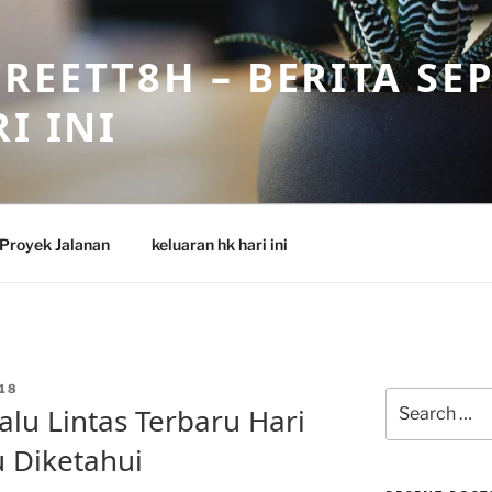
REETT8H – BERITA SE
I INI
Proyek Jalanan
keluaran hk hari ini
18
Search
lu Lintas Terbaru Hari
for:
u Diketahui