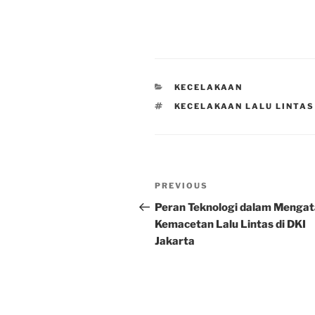
CATEGORIES
KECELAKAAN
TAGS
KECELAKAAN LALU LINTAS 
Post
Previous
PREVIOUS
navigation
Post
Peran Teknologi dalam Mengat
Kemacetan Lalu Lintas di DKI
Jakarta