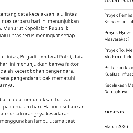
RECENT POST
tentang data kecelakaan lalu lintas
Proyek Pemban
lintas terbaru hari ini menunjukkan
Kemacetan Lalu
 Menurut Kepolisian Republik
Proyek Flyover
lalu lintas terus meningkat setiap
Masyarakat?
Proyek Tol: Me
 Lintas, Brigadir Jenderal Polisi, data
Modern di Indo
u hari ini menunjukkan bahwa faktor
Perbaikan Jala
adalah kecerobohan pengendara.
Kualitas Infras
karena pengendara tidak mematuhi
jarnya.
Kecelakaan Mau
Dampaknya
terbaru juga menunjukkan bahwa
i pada malam hari. Hal ini disebabkan
ARCHIVES
lan serta kurangnya kesadaran
 menggunakan lampu utama saat
March 2026