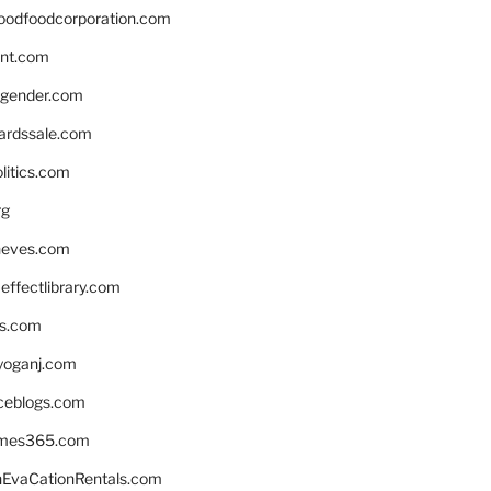
oodfoodcorporation.com
nnt.com
gender.com
ardssale.com
litics.com
rg
neves.com
ffectlibrary.com
ns.com
yoganj.com
rceblogs.com
ames365.com
EvaCationRentals.com