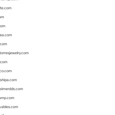
te.com
om
com
ea.com
.com
torresjewelry.com
s.com
ico.com
shipa.com
eimerdds.com
camp.com
ivables.com