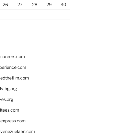
26
27
28
29
30
hcareers.com
xperience.com
edthefilm.com
ds-bg.org
ves.org
tees.com
rsexpress.com
venezuelaen.com