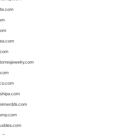
te.com
om
com
ea.com
.com
torresjewelry.com
s.com
ico.com
shipa.com
eimerdds.com
camp.com
ivables.com