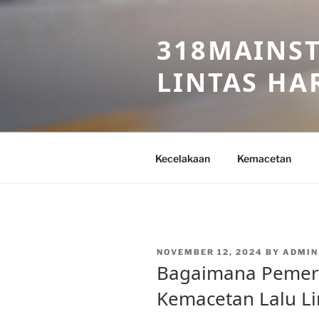
Skip
to
318MAINST
content
LINTAS HAR
Kecelakaan
Kemacetan
POSTED
NOVEMBER 12, 2024
BY
ADMIN
ON
Bagaimana Pemeri
Kemacetan Lalu Lin