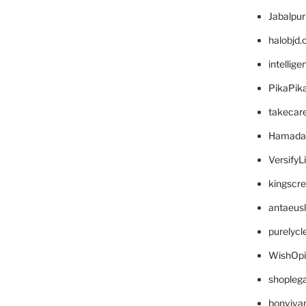
Jabalpu
halobjd
intellig
PikaPik
takecar
Hamada
VersifyL
kingscr
antaeus
purelyc
WishOp
shopleg
bonviva