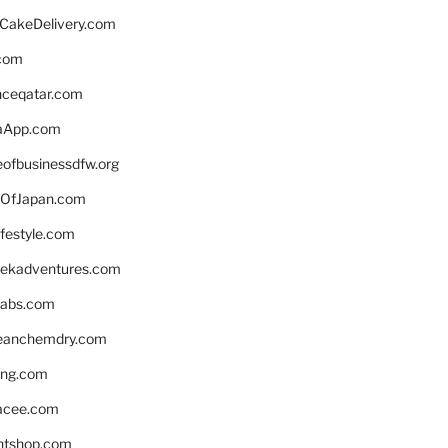
rCakeDelivery.com
.com
enceqatar.com
aApp.com
eofbusinessdfw.org
OfJapan.com
ifestyle.com
eekadventures.com
labs.com
leanchemdry.com
ing.com
acee.com
ntshop.com