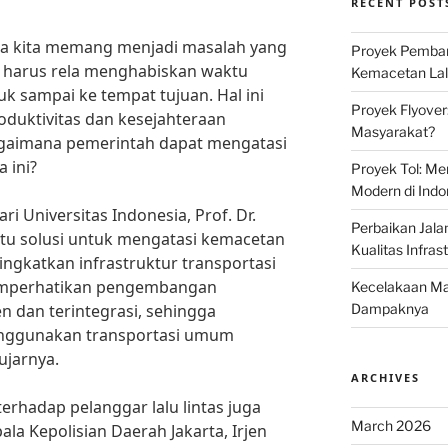
RECENT POST
ara kita memang menjadi masalah yang
Proyek Pemban
ita harus rela menghabiskan waktu
Kemacetan Lalu
uk sampai ke tempat tujuan. Hal ini
Proyek Flyover
duktivitas dan kesejahteraan
Masyarakat?
gaimana pemerintah dapat mengatasi
a ini?
Proyek Tol: Me
Modern di Indo
i Universitas Indonesia, Prof. Dr.
Perbaikan Jala
tu solusi untuk mengatasi kemacetan
Kualitas Infras
ingkatkan infrastruktur transportasi
memperhatikan pengembangan
Kecelakaan Mau
en dan terintegrasi, sehingga
Dampaknya
enggunakan transportasi umum
ujarnya.
ARCHIVES
erhadap pelanggar lalu lintas juga
March 2026
ala Kepolisian Daerah Jakarta, Irjen