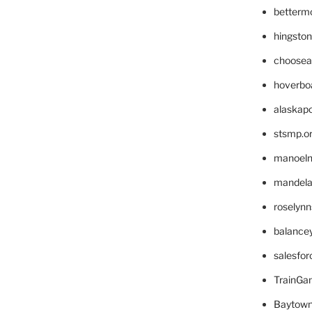
betterm
hingsto
choosea
hoverbo
alaskapo
stsmp.o
manoel
mandelae
roselyn
balance
salesfo
TrainG
Baytown