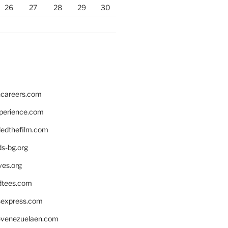
26
27
28
29
30
hcareers.com
xperience.com
edthefilm.com
ds-bg.org
ves.org
tees.com
rsexpress.com
venezuelaen.com