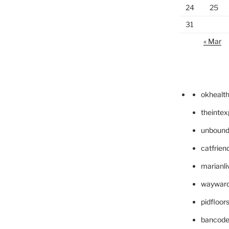
24
25
31
« Mar
okhealt
theinte
unbound
catfrien
marianli
wayward
pidfloo
bancode