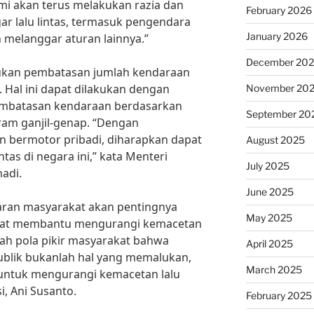
mi akan terus melakukan razia dan
February 2026
r lalu lintas, termasuk pengendara
January 2026
 melanggar aturan lainnya.”
December 20
kukan pembatasan jumlah kendaraan
. Hal ini dapat dilakukan dengan
November 20
mbatasan kendaraan berdasarkan
September 20
ram ganjil-genap. “Dengan
 bermotor pribadi, diharapkan dapat
August 2025
tas di negara ini,” kata Menteri
July 2025
adi.
June 2025
daran masyarakat akan pentingnya
May 2025
dapat membantu mengurangi kemacetan
ubah pola pikir masyarakat bahwa
April 2025
blik bukanlah hal yang memalukan,
March 2025
untuk mengurangi kemacetan lalu
si, Ani Susanto.
February 2025