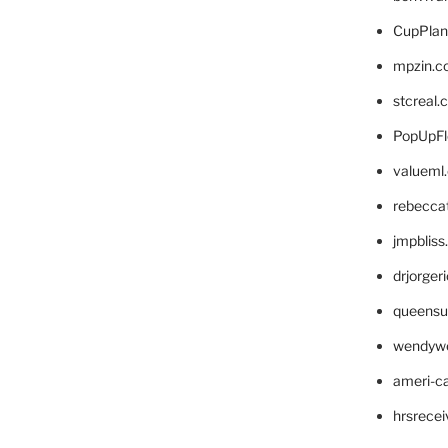
CupPlan
mpzin.c
stcreal.
PopUpFl
valueml
rebecca
jmpblis
drjorger
queensu
wendyw
ameri-
hrsrece