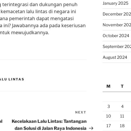
January 2025
 terintegrasi dan dukungan penuh
kemacetan lalu lintas di negara ini
December 20
mana pemerintah dapat mengatasi
ra ini? Jawabannya ada pada keseriusan
November 20
untuk mewujudkannya.
October 2024
September 20
August 2024
ALU LINTAS
M
T
3
4
NEXT
Next
10
11
Post
ol
Kecelakaan Lalu Lintas: Tantangan
17
18
dan Solusi di Jalan Raya Indonesia