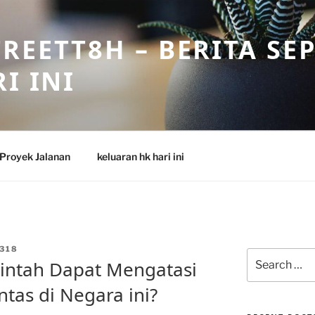
REETT8H – BERITA SE
I INI
Proyek Jalanan
keluaran hk hari ini
318
Search
ntah Dapat Mengatasi
for:
tas di Negara ini?