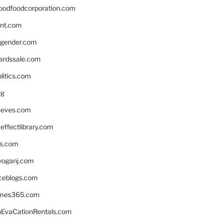
oodfoodcorporation.com
nnt.com
gender.com
ardssale.com
litics.com
rg
neves.com
ffectlibrary.com
ns.com
yoganj.com
rceblogs.com
ames365.com
EvaCationRentals.com