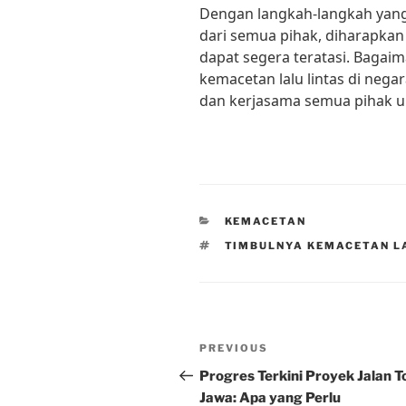
Dengan langkah-langkah yang
dari semua pihak, diharapkan 
dapat segera teratasi. Bagai
kemacetan lalu lintas di nega
dan kerjasama semua pihak 
CATEGORIES
KEMACETAN
TAGS
TIMBULNYA KEMACETAN L
Post
Previous
PREVIOUS
navigation
Post
Progres Terkini Proyek Jalan T
Jawa: Apa yang Perlu