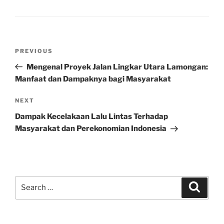
Post
Previous
PREVIOUS
navigation
Post
Mengenal Proyek Jalan Lingkar Utara Lamongan:
Manfaat dan Dampaknya bagi Masyarakat
Next
NEXT
Post
Dampak Kecelakaan Lalu Lintas Terhadap
Masyarakat dan Perekonomian Indonesia
Search
Search
for: