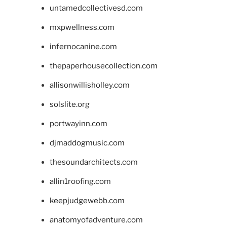
untamedcollectivesd.com
mxpwellness.com
infernocanine.com
thepaperhousecollection.com
allisonwillisholley.com
solslite.org
portwayinn.com
djmaddogmusic.com
thesoundarchitects.com
allin1roofing.com
keepjudgewebb.com
anatomyofadventure.com