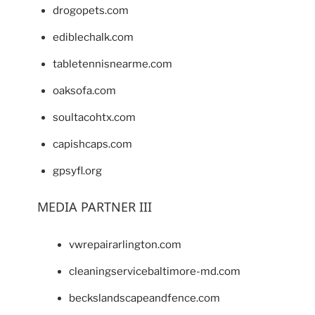
drogopets.com
ediblechalk.com
tabletennisnearme.com
oaksofa.com
soultacohtx.com
capishcaps.com
gpsyfl.org
MEDIA PARTNER III
vwrepairarlington.com
cleaningservicebaltimore-md.com
beckslandscapeandfence.com