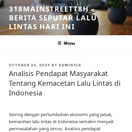
Skip
318MAINSTREETT8H –
to
BERITA SEPUTAR LALU
content
LINTAS HARI INI
Menu
POSTED
OCTOBER 24, 2024
BY
ADMIN318
ON
Analisis Pendapat Masyarakat
Tentang Kemacetan Lalu Lintas di
Indonesia
Seiring dengan pertumbuhan ekonomi yang pesat,
kemacetan lalu lintas di Indonesia semakin menjadi
permasalahan yang serius. Analisis pendapat