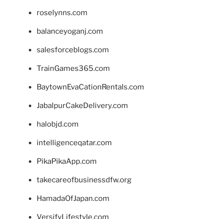
roselynns.com
balanceyoganj.com
salesforceblogs.com
TrainGames365.com
BaytownEvaCationRentals.com
JabalpurCakeDelivery.com
halobjd.com
intelligenceqatar.com
PikaPikaApp.com
takecareofbusinessdfw.org
HamadaOfJapan.com
VersifyLifestyle.com