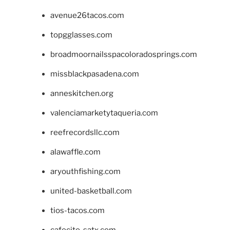
avenue26tacos.com
topgglasses.com
broadmoornailsspacoloradosprings.com
missblackpasadena.com
anneskitchen.org
valenciamarketytaqueria.com
reefrecordsllc.com
alawaffle.com
aryouthfishing.com
united-basketball.com
tios-tacos.com
cafecito-satx.com