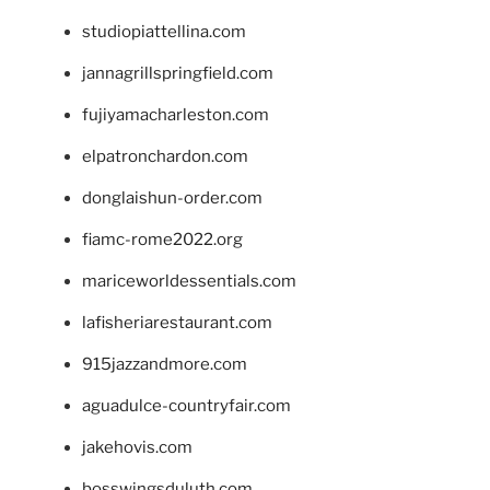
studiopiattellina.com
jannagrillspringfield.com
fujiyamacharleston.com
elpatronchardon.com
donglaishun-order.com
fiamc-rome2022.org
mariceworldessentials.com
lafisheriarestaurant.com
915jazzandmore.com
aguadulce-countryfair.com
jakehovis.com
bosswingsduluth.com