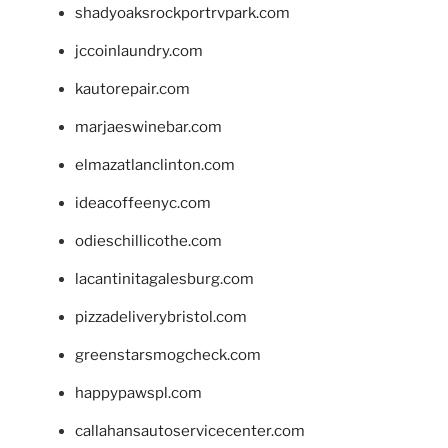
shadyoaksrockportrvpark.com
jccoinlaundry.com
kautorepair.com
marjaeswinebar.com
elmazatlanclinton.com
ideacoffeenyc.com
odieschillicothe.com
lacantinitagalesburg.com
pizzadeliverybristol.com
greenstarsmogcheck.com
happypawspl.com
callahansautoservicecenter.com