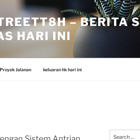
TREETT8H – BERITA 
S HARI INI
Proyek Jalanan
keluaran hk hari ini
Search
engan Sistem Antrian
for: