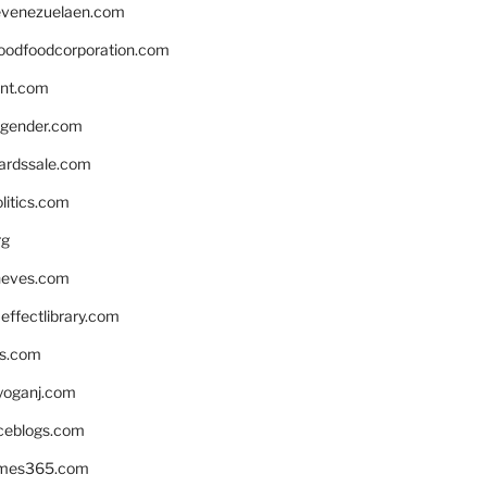
venezuelaen.com
oodfoodcorporation.com
nnt.com
gender.com
ardssale.com
litics.com
rg
neves.com
ffectlibrary.com
ns.com
yoganj.com
rceblogs.com
ames365.com