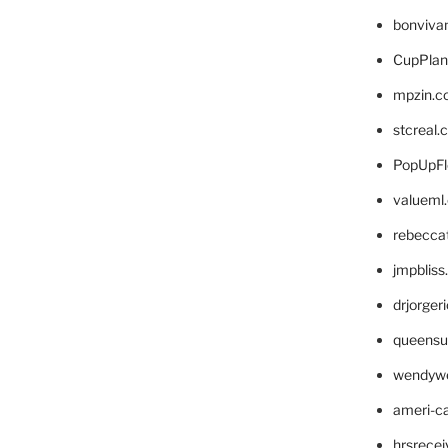
bonviva
CupPlan
mpzin.c
stcreal.
PopUpFl
valueml
rebecca
jmpblis
drjorger
queensu
wendyw
ameri-
hrsrece