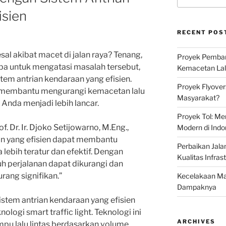
isien
RECENT POS
al akibat macet di jalan raya? Tenang,
Proyek Pemban
ba untuk mengatasi masalah tersebut,
Kemacetan Lalu
em antrian kendaraan yang efisien.
Proyek Flyover
at membantu mengurangi kemacetan lalu
Masyarakat?
Anda menjadi lebih lancar.
Proyek Tol: Me
. Dr. Ir. Djoko Setijowarno, M.Eng.,
Modern di Indo
aan yang efisien dapat membantu
Perbaikan Jala
a lebih teratur dan efektif. Dengan
Kualitas Infras
uh perjalanan dapat dikurangi dan
rang signifikan.”
Kecelakaan Mau
Dampaknya
istem antrian kendaraan yang efisien
logi smart traffic light. Teknologi ini
ARCHIVES
u lalu lintas berdasarkan volume