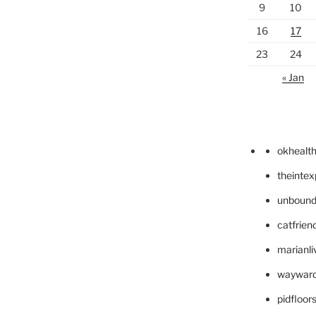
9
10
16
17
23
24
« Jan
okhealt
theinte
unbound
catfrien
marianli
wayward
pidfloo