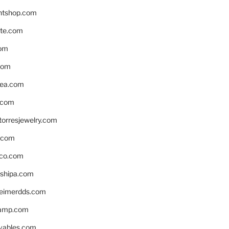
ntshop.com
te.com
om
com
ea.com
.com
torresjewelry.com
s.com
ico.com
shipa.com
eimerdds.com
camp.com
ivables.com