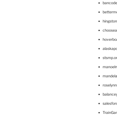
bancode
betterm
hingsto
choosea
hoverbo
alaskapo
stsmp.o
manoel
mandelae
roselyn
balance
salesfo
TrainG