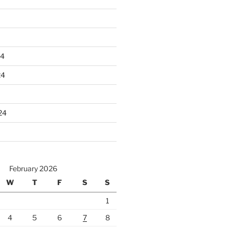
24
24
24
February 2026
W
T
F
S
S
1
4
5
6
7
8