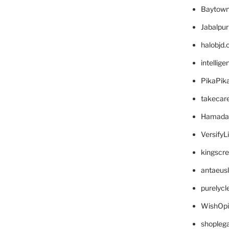
Baytown
Jabalpu
halobjd
intellig
PikaPik
takecar
Hamada
VersifyL
kingscr
antaeus
purelyc
WishOp
shopleg