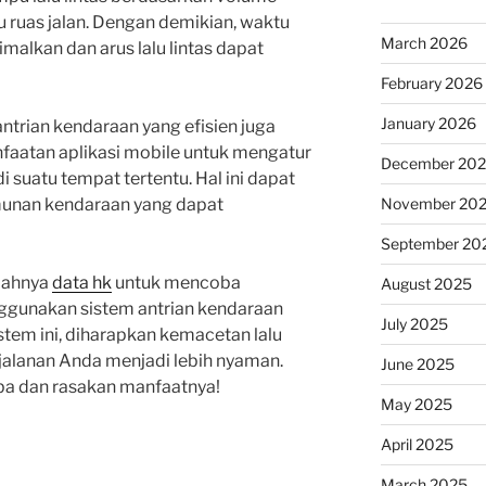
 ruas jalan. Dengan demikian, waktu
March 2026
alkan dan arus lalu lintas dapat
February 2026
January 2026
antrian kendaraan yang efisien juga
faatan aplikasi mobile untuk mengatur
December 20
suatu tempat tertentu. Hal ini dapat
unan kendaraan yang dapat
November 20
September 20
alahnya
data hk
untuk mencoba
August 2025
gunakan sistem antrian kendaraan
July 2025
stem ini, diharapkan kemacetan lalu
rjalanan Anda menjadi lebih nyaman.
June 2025
ba dan rasakan manfaatnya!
May 2025
April 2025
March 2025