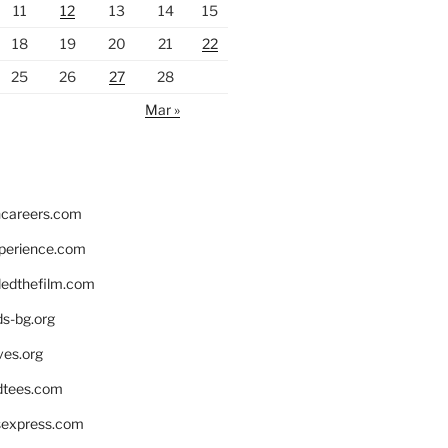
11
12
13
14
15
18
19
20
21
22
25
26
27
28
Mar »
hcareers.com
xperience.com
edthefilm.com
ds-bg.org
ves.org
tees.com
rsexpress.com