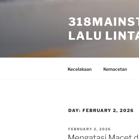
Skip
to
318MAINS
content
LALU LINTA
Kecelakaan
Kemacetan
DAY:
FEBRUARY 2, 2026
POSTED
FEBRUARY 2, 2026
ON
Mengatasi Macet d