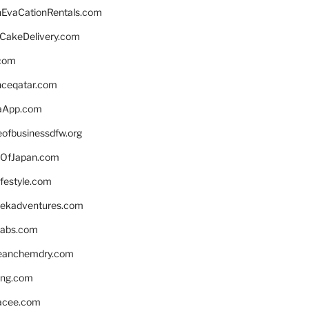
EvaCationRentals.com
rCakeDelivery.com
.com
enceqatar.com
aApp.com
eofbusinessdfw.org
OfJapan.com
ifestyle.com
eekadventures.com
labs.com
leanchemdry.com
ing.com
acee.com