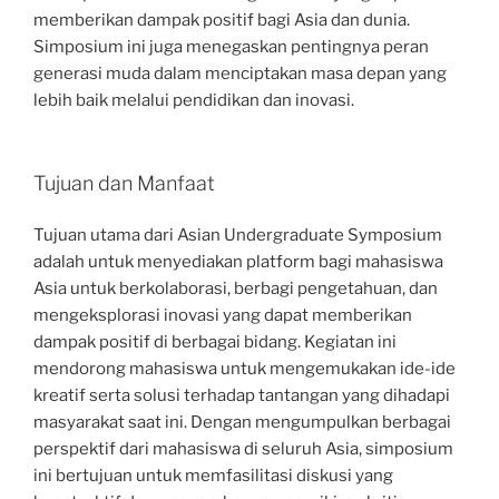
memberikan dampak positif bagi Asia dan dunia.
Simposium ini juga menegaskan pentingnya peran
generasi muda dalam menciptakan masa depan yang
lebih baik melalui pendidikan dan inovasi.
Tujuan dan Manfaat
Tujuan utama dari Asian Undergraduate Symposium
adalah untuk menyediakan platform bagi mahasiswa
Asia untuk berkolaborasi, berbagi pengetahuan, dan
mengeksplorasi inovasi yang dapat memberikan
dampak positif di berbagai bidang. Kegiatan ini
mendorong mahasiswa untuk mengemukakan ide-ide
kreatif serta solusi terhadap tantangan yang dihadapi
masyarakat saat ini. Dengan mengumpulkan berbagai
perspektif dari mahasiswa di seluruh Asia, simposium
ini bertujuan untuk memfasilitasi diskusi yang