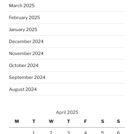
March 2025
February 2025
January 2025
December 2024
November 2024
October 2024
September 2024
August 2024
April 2025
M
T
W
T
F
S
S
1
2
3
4
5
6