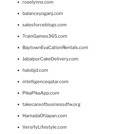
roselynns.com
balanceyoganj.com
salesforceblogs.com
TrainGames365.com
BaytownEvaCationRentals.com
JabalpurCakeDelivery.com
halobjd.com
intelligenceqatar.com
PikaPikaApp.com
takecareofbusinessdfw.org
HamadaOfJapan.com
VersifyLifestyle.com