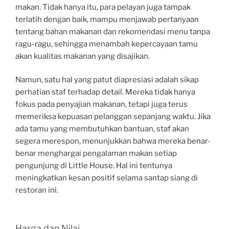
makan. Tidak hanya itu, para pelayan juga tampak
terlatih dengan baik, mampu menjawab pertanyaan
tentang bahan makanan dan rekomendasi menu tanpa
ragu-ragu, sehingga menambah kepercayaan tamu
akan kualitas makanan yang disajikan.
Namun, satu hal yang patut diapresiasi adalah sikap
perhatian staf terhadap detail. Mereka tidak hanya
fokus pada penyajian makanan, tetapi juga terus
memeriksa kepuasan pelanggan sepanjang waktu. Jika
ada tamu yang membutuhkan bantuan, staf akan
segera merespon, menunjukkan bahwa mereka benar-
benar menghargai pengalaman makan setiap
pengunjung di Little House. Hal ini tentunya
meningkatkan kesan positif selama santap siang di
restoran ini.
Harga dan Nilai