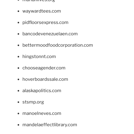
waywardtees.com
pidfloorsexpress.com
bancodevenezuelaen.com
bettermoodfoodcorporation.com
hingstonnt.com
chooseagender.com
hoverboardssale.com
alaskapolitics.com
stsmp.org
manoelneves.com
mandelaeffectlibrary.com