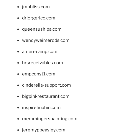
jmpbliss.com
drjorgerico.com
queensushipa.com
wendyweimerdds.com
ameri-camp.com
hrsreceivables.com
empconst1.com
cinderella-support.com
bigpinkrestaurant.com
inspirehuahin.com
memmingerspainting.com
jeremypbeasley.com