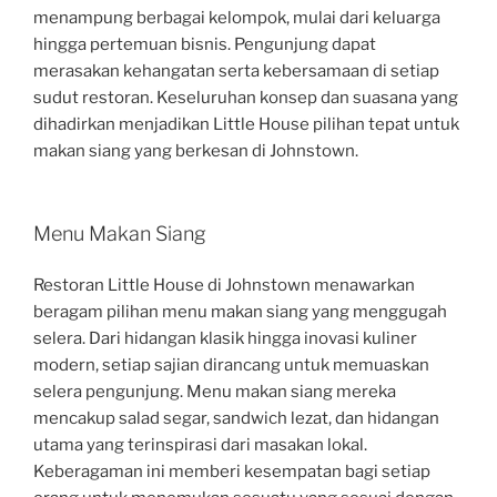
menampung berbagai kelompok, mulai dari keluarga
hingga pertemuan bisnis. Pengunjung dapat
merasakan kehangatan serta kebersamaan di setiap
sudut restoran. Keseluruhan konsep dan suasana yang
dihadirkan menjadikan Little House pilihan tepat untuk
makan siang yang berkesan di Johnstown.
Menu Makan Siang
Restoran Little House di Johnstown menawarkan
beragam pilihan menu makan siang yang menggugah
selera. Dari hidangan klasik hingga inovasi kuliner
modern, setiap sajian dirancang untuk memuaskan
selera pengunjung. Menu makan siang mereka
mencakup salad segar, sandwich lezat, dan hidangan
utama yang terinspirasi dari masakan lokal.
Keberagaman ini memberi kesempatan bagi setiap