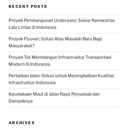
RECENT POSTS
Proyek Pembangunan Underpass: Solusi Kemacetan
Lalu Lintas di Indonesia
Proyek Flyover: Solusi Atau Masalah Baru Bagi
Masyarakat?
Proyek Tol: Membangun Infrastruktur Transportasi
Modern di Indonesia
Perbaikan Jalan: Solusi untuk Meningkatkan Kualitas
Infrastruktur Indonesia
Kecelakaan Maut di Jalan Raya: Penyebab dan
Dampaknya
ARCHIVES