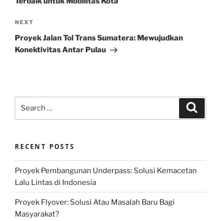
Terbaik untuk Mobilitas Kota
Next
NEXT
Post
Proyek Jalan Tol Trans Sumatera: Mewujudkan
Konektivitas Antar Pulau
Search
Search
for:
RECENT POSTS
Proyek Pembangunan Underpass: Solusi Kemacetan
Lalu Lintas di Indonesia
Proyek Flyover: Solusi Atau Masalah Baru Bagi
Masyarakat?