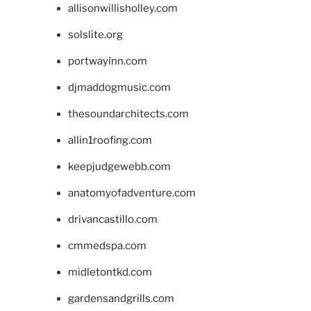
allisonwillisholley.com
solslite.org
portwayinn.com
djmaddogmusic.com
thesoundarchitects.com
allin1roofing.com
keepjudgewebb.com
anatomyofadventure.com
drivancastillo.com
cmmedspa.com
midletontkd.com
gardensandgrills.com