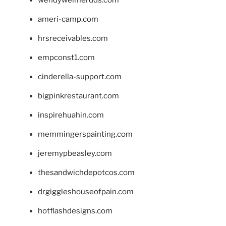
wendyweimerdds.com
ameri-camp.com
hrsreceivables.com
empconst1.com
cinderella-support.com
bigpinkrestaurant.com
inspirehuahin.com
memmingerspainting.com
jeremypbeasley.com
thesandwichdepotcos.com
drgiggleshouseofpain.com
hotflashdesigns.com