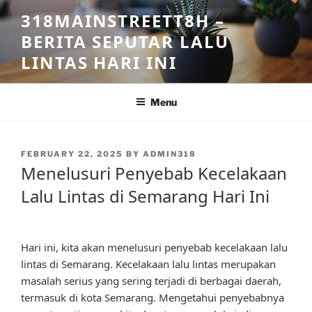
Skip
318MAINSTREETT8H –
to
BERITA SEPUTAR LALU
content
LINTAS HARI INI
Menu
POSTED
FEBRUARY 22, 2025
BY
ADMIN318
ON
Menelusuri Penyebab Kecelakaan
Lalu Lintas di Semarang Hari Ini
Hari ini, kita akan menelusuri penyebab kecelakaan lalu
lintas di Semarang. Kecelakaan lalu lintas merupakan
masalah serius yang sering terjadi di berbagai daerah,
termasuk di kota Semarang. Mengetahui penyebabnya