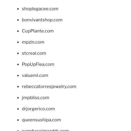
shoplegacee.com
bonvivantshop.com
CupPlante.com
mpzin.com
stcreal.com
PopUpFlea.com
valueml.com
rebeccatorresjewelry.com
jmpbliss.com
drjorgerico.com
queensushipa.com