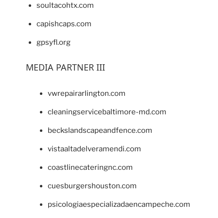
soultacohtx.com
capishcaps.com
gpsyfl.org
MEDIA PARTNER III
vwrepairarlington.com
cleaningservicebaltimore-md.com
beckslandscapeandfence.com
vistaaltadelveramendi.com
coastlinecateringnc.com
cuesburgershouston.com
psicologiaespecializadaencampeche.com