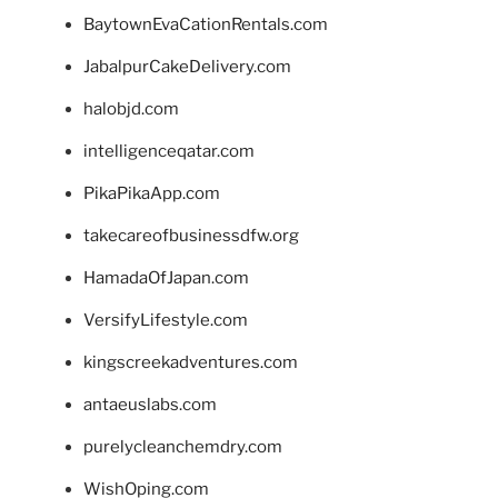
BaytownEvaCationRentals.com
JabalpurCakeDelivery.com
halobjd.com
intelligenceqatar.com
PikaPikaApp.com
takecareofbusinessdfw.org
HamadaOfJapan.com
VersifyLifestyle.com
kingscreekadventures.com
antaeuslabs.com
purelycleanchemdry.com
WishOping.com