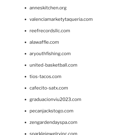
anneskitchen.org
valenciamarketytaqueria.com
reefrecordsllc.com
alawaffle.com
aryouthfishing.com
united-basketball.com
tios-tacos.com
cafecito-satx.com
graduacionviu2023.com
pecanjackstogo.com
zengardendayspa.com
sparklejewelryinc.com