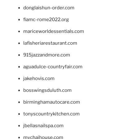
donglaishun-order.com
fiamc-rome2022.org
mariceworldessentials.com
lafisheriarestaurant.com
915jazzandmore.com
aguadulce-countryfair.com
jakehovis.com
bosswingsduluth.com
birminghamautocare.com
tonyscountrykitchen.com
jbellasnailspa.com
mychaihouse.com