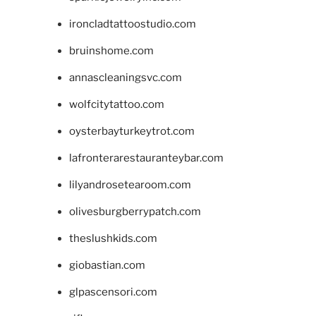
ironcladtattoostudio.com
bruinshome.com
annascleaningsvc.com
wolfcitytattoo.com
oysterbayturkeytrot.com
lafronterarestauranteybar.com
lilyandrosetearoom.com
olivesburgberrypatch.com
theslushkids.com
giobastian.com
glpascensori.com