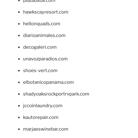
plazabatai.com
hawkscayresort.com
hellonquads.com
diarioanimales.com
decogaleri.com
unavozparadios.com
shoes-vert.com
elbotanicopanama.com
shadyoaksrockportrvpark.com
jccoinlaundry.com
kautorepair.com
marjaeswinebar.com