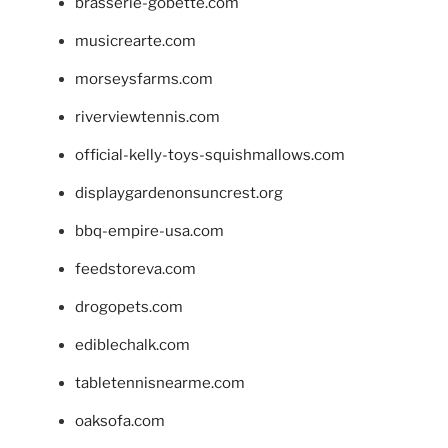
brasserie-gobette.com
musicrearte.com
morseysfarms.com
riverviewtennis.com
official-kelly-toys-squishmallows.com
displaygardenonsuncrest.org
bbq-empire-usa.com
feedstoreva.com
drogopets.com
ediblechalk.com
tabletennisnearme.com
oaksofa.com