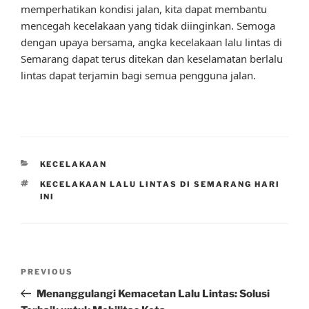
memperhatikan kondisi jalan, kita dapat membantu
mencegah kecelakaan yang tidak diinginkan. Semoga
dengan upaya bersama, angka kecelakaan lalu lintas di
Semarang dapat terus ditekan dan keselamatan berlalu
lintas dapat terjamin bagi semua pengguna jalan.
CATEGORIES
KECELAKAAN
TAGS
KECELAKAAN LALU LINTAS DI SEMARANG HARI
INI
Post
Previous
PREVIOUS
navigation
Post
Menanggulangi Kemacetan Lalu Lintas: Solusi