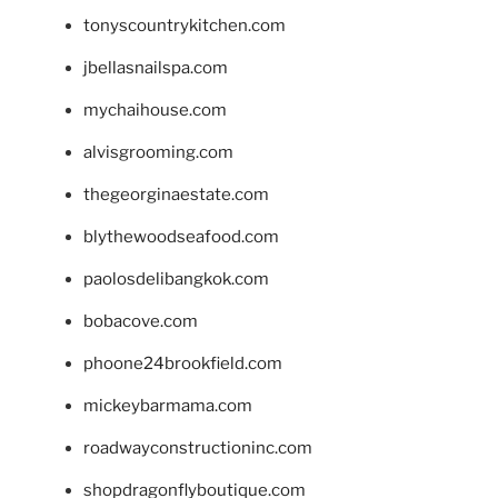
tonyscountrykitchen.com
jbellasnailspa.com
mychaihouse.com
alvisgrooming.com
thegeorginaestate.com
blythewoodseafood.com
paolosdelibangkok.com
bobacove.com
phoone24brookfield.com
mickeybarmama.com
roadwayconstructioninc.com
shopdragonflyboutique.com