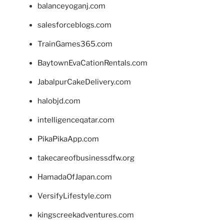
balanceyoganj.com
salesforceblogs.com
TrainGames365.com
BaytownEvaCationRentals.com
JabalpurCakeDelivery.com
halobjd.com
intelligenceqatar.com
PikaPikaApp.com
takecareofbusinessdfw.org
HamadaOfJapan.com
VersifyLifestyle.com
kingscreekadventures.com