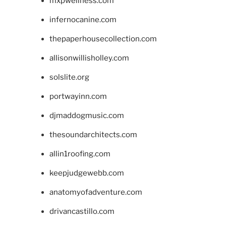
mxpwellness.com
infernocanine.com
thepaperhousecollection.com
allisonwillisholley.com
solslite.org
portwayinn.com
djmaddogmusic.com
thesoundarchitects.com
allin1roofing.com
keepjudgewebb.com
anatomyofadventure.com
drivancastillo.com