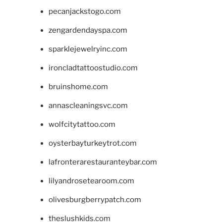
pecanjackstogo.com
zengardendayspa.com
sparklejewelryinc.com
ironcladtattoostudio.com
bruinshome.com
annascleaningsvc.com
wolfcitytattoo.com
oysterbayturkeytrot.com
lafronterarestauranteybar.com
lilyandrosetearoom.com
olivesburgberrypatch.com
theslushkids.com