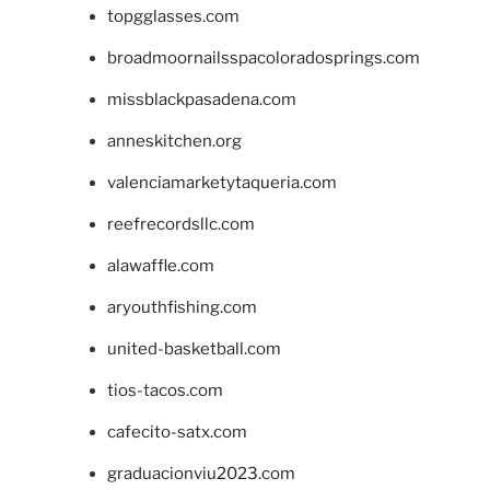
topgglasses.com
broadmoornailsspacoloradosprings.com
missblackpasadena.com
anneskitchen.org
valenciamarketytaqueria.com
reefrecordsllc.com
alawaffle.com
aryouthfishing.com
united-basketball.com
tios-tacos.com
cafecito-satx.com
graduacionviu2023.com