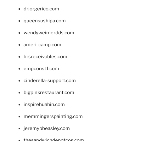
drjorgerico.com
queensushipa.com
wendyweimerdds.com
ameri-camp.com
hrsreceivables.com
empconst1.com
cinderella-support.com
bigpinkrestaurant.com
inspirehuahin.com
memmingerspainting.com
jeremypbeasley.com
thesandwichdepotcos.com