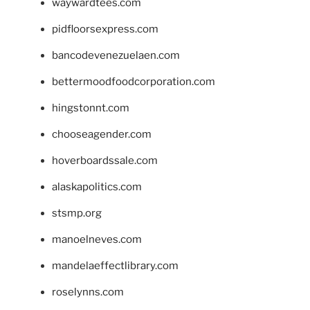
waywardtees.com
pidfloorsexpress.com
bancodevenezuelaen.com
bettermoodfoodcorporation.com
hingstonnt.com
chooseagender.com
hoverboardssale.com
alaskapolitics.com
stsmp.org
manoelneves.com
mandelaeffectlibrary.com
roselynns.com