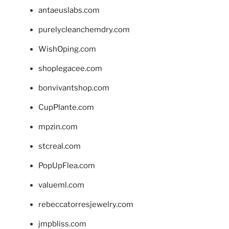
antaeuslabs.com
purelycleanchemdry.com
WishOping.com
shoplegacee.com
bonvivantshop.com
CupPlante.com
mpzin.com
stcreal.com
PopUpFlea.com
valueml.com
rebeccatorresjewelry.com
jmpbliss.com