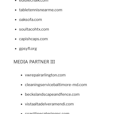
ediblechalk.com
tabletennisnearme.com
oaksofa.com
soultacohtx.com
capishcaps.com
gpsyfl.org
MEDIA PARTNER III
vwrepairarlington.com
cleaningservicebaltimore-md.com
beckslandscapeandfence.com
vistaaltadelveramendi.com
coastlinecateringnc.com