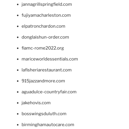
jannagrillspringfield.com
fujiyamacharleston.com
elpatronchardon.com
donglaishun-order.com
fiamc-rome2022.org
mariceworldessentials.com
lafisheriarestaurant.com
915jazzandmore.com
aguadulce-countryfair.com
jakehovis.com
bosswingsduluth.com
birminghamautocare.com