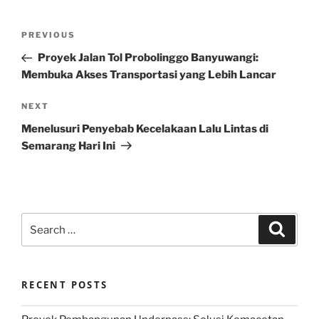
Post
Previous
PREVIOUS
navigation
Post
Proyek Jalan Tol Probolinggo Banyuwangi:
Membuka Akses Transportasi yang Lebih Lancar
Next
NEXT
Post
Menelusuri Penyebab Kecelakaan Lalu Lintas di
Semarang Hari Ini
Search
Search
for:
RECENT POSTS