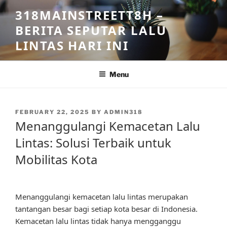
Skip
318MAINSTREETT8H –
to
BERITA SEPUTAR LALU
content
LINTAS HARI INI
Menu
POSTED
FEBRUARY 22, 2025
BY
ADMIN318
ON
Menanggulangi Kemacetan Lalu
Lintas: Solusi Terbaik untuk
Mobilitas Kota
Menanggulangi kemacetan lalu lintas merupakan
tantangan besar bagi setiap kota besar di Indonesia.
Kemacetan lalu lintas tidak hanya mengganggu