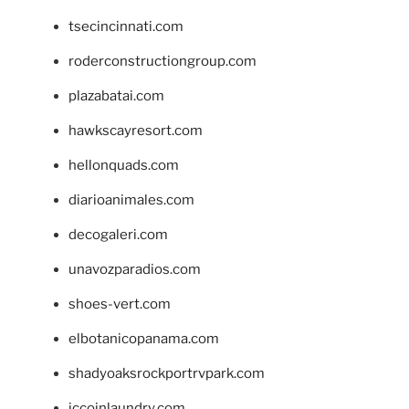
tsecincinnati.com
roderconstructiongroup.com
plazabatai.com
hawkscayresort.com
hellonquads.com
diarioanimales.com
decogaleri.com
unavozparadios.com
shoes-vert.com
elbotanicopanama.com
shadyoaksrockportrvpark.com
jccoinlaundry.com