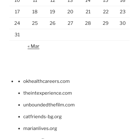
10
11
12
13
14
15
16
17
18
19
20
21
22
23
24
25
26
27
28
29
30
31
« Mar
okhealthcareers.com
theintexperience.com
unboundedthefilm.com
catfriends-bg.org
marianlives.org