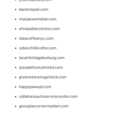
kautorepair.com
marjaeswinebar.com
elmazatlanclinton.com
ideacoffeenyc.com
odieschillicothe.com
lacantinitagalesburg.com
pizzadeliverybristol.com
greenstarsmogcheck.com
happypawspl.com
callahansautoservicecenter.com
georgiascornermarket.com