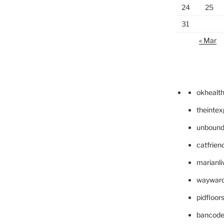
24
25
31
« Mar
okhealt
theinte
unbound
catfrien
marianli
wayward
pidfloo
bancode