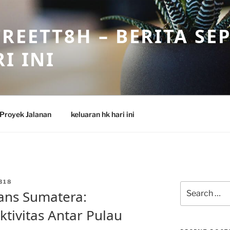
REETT8H – BERITA SE
I INI
Proyek Jalanan
keluaran hk hari ini
318
Search
rans Sumatera:
for:
ivitas Antar Pulau