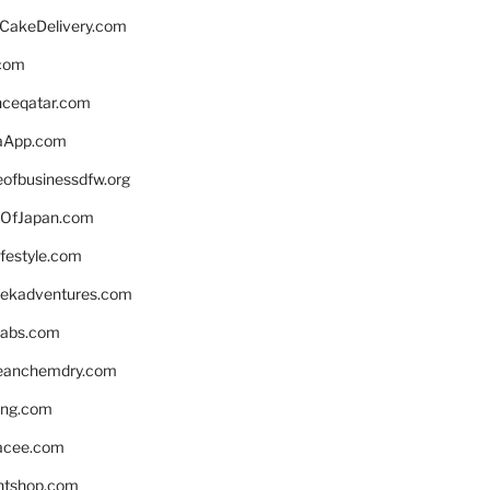
rCakeDelivery.com
.com
enceqatar.com
aApp.com
eofbusinessdfw.org
OfJapan.com
ifestyle.com
eekadventures.com
labs.com
leanchemdry.com
ing.com
acee.com
ntshop.com