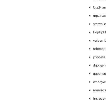
CupPlan
mpzin.c
stcreal.
PopUpFl
valueml
rebecca
jmpblis
drjorger
queensu
wendyw
ameri-
hrsrece