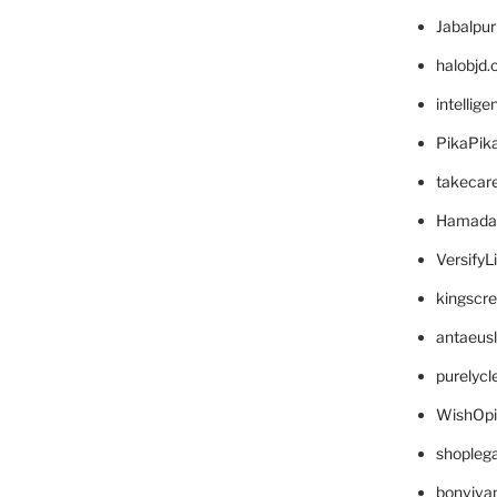
Jabalpu
halobjd
intellig
PikaPik
takecar
Hamada
VersifyL
kingscr
antaeus
purelyc
WishOp
shopleg
bonviva