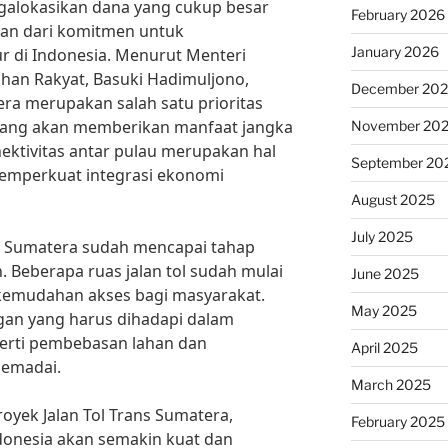
ngalokasikan dana yang cukup besar
February 2026
gian dari komitmen untuk
January 2026
 di Indonesia. Menurut Menteri
an Rakyat, Basuki Hadimuljono,
December 20
era merupakan salah satu prioritas
yang akan memberikan manfaat jangka
November 20
ektivitas antar pulau merupakan hal
September 20
emperkuat integrasi ekonomi
August 2025
July 2025
ans Sumatera sudah mencapai tahap
 Beberapa ruas jalan tol sudah mulai
June 2025
kemudahan akses bagi masyarakat.
May 2025
an yang harus dihadapi dalam
perti pembebasan lahan dan
April 2025
memadai.
March 2025
yek Jalan Tol Trans Sumatera,
February 2025
ndonesia akan semakin kuat dan