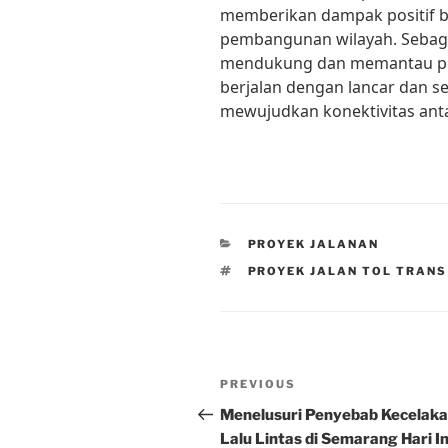
memberikan dampak positif 
pembangunan wilayah. Sebagai
mendukung dan memantau pe
berjalan dengan lancar dan se
mewujudkan konektivitas anta
CATEGORIES
PROYEK JALANAN
TAGS
PROYEK JALAN TOL TRAN
Post
Previous
PREVIOUS
navigation
Post
Menelusuri Penyebab Kecelak
Lalu Lintas di Semarang Hari In