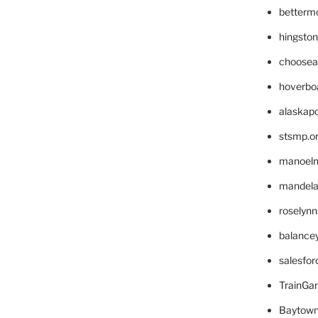
betterm
hingsto
choosea
hoverbo
alaskapo
stsmp.o
manoel
mandelae
roselyn
balance
salesfo
TrainG
Baytown