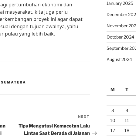
January 2025
bagi pertumbuhan ekonomi dan
 masyarakat, kita juga perlu
December 20
rkembangan proyek ini agar dapat
suai dengan tujuan awalnya, yaitu
November 20
r pulau yang lebih baik.
October 2024
September 20
August 2024
S SUMATERA
M
T
3
4
NEXT
Next
10
11
Post
aan
Tips Mengatasi Kemacetan Lalu
17
18
i
Lintas Saat Berada di Jalanan