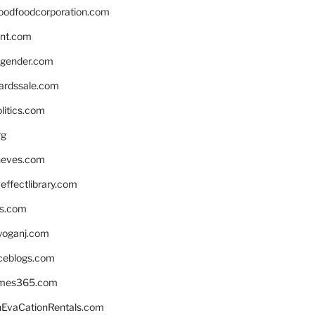
oodfoodcorporation.com
nnt.com
gender.com
ardssale.com
litics.com
rg
neves.com
ffectlibrary.com
ns.com
yoganj.com
rceblogs.com
ames365.com
EvaCationRentals.com