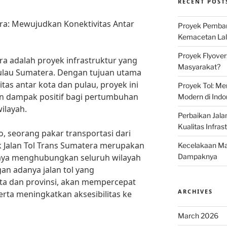
RECENT POST
era: Mewujudkan Konektivitas Antar
Proyek Pemban
Kemacetan Lalu
Proyek Flyover
ra adalah proyek infrastruktur yang
Masyarakat?
ulau Sumatera. Dengan tujuan utama
as antar kota dan pulau, proyek ini
Proyek Tol: Me
n dampak positif bagi pertumbuhan
Modern di Indo
ilayah.
Perbaikan Jala
Kualitas Infras
 seorang pakar transportasi dari
ek Jalan Tol Trans Sumatera merupakan
Kecelakaan Mau
aya menghubungkan seluruh wilayah
Dampaknya
an adanya jalan tol yang
a dan provinsi, akan mempercepat
ARCHIVES
erta meningkatkan aksesibilitas ke
March 2026