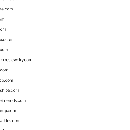
te.com
om
com
ea.com
.com
torresjewelry.com
s.com
ico.com
shipa.com
eimerdds.com
camp.com
ivables.com