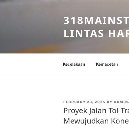
Skip
to
318MAINST
content
LINTAS HAR
Kecelakaan
Kemacetan
POSTED
FEBRUARY 23, 2025
BY
ADMIN
ON
Proyek Jalan Tol T
Mewujudkan Konekt