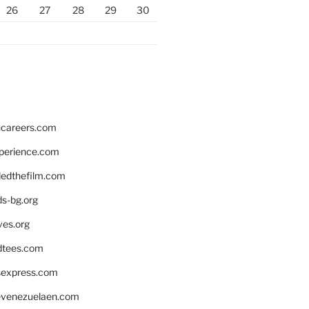
26
27
28
29
30
hcareers.com
xperience.com
edthefilm.com
ds-bg.org
ves.org
tees.com
rsexpress.com
venezuelaen.com