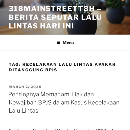
Skip
318MAINSTREETT8H –
to
BERITA SEPUTAR LALU
content
LINTAS HARI INI
Menu
TAG:
KECELAKAAN LALU LINTAS APAKAH
DITANGGUNG BPJS
POSTED
MARCH 2, 2025
ON
Pentingnya Memahami Hak dan
Kewajiban BPJS dalam Kasus Kecelakaan
Lalu Lintas