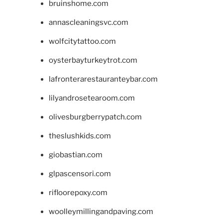
bruinshome.com
annascleaningsvc.com
wolfcitytattoo.com
oysterbayturkeytrot.com
lafronterarestauranteybar.com
lilyandrosetearoom.com
olivesburgberrypatch.com
theslushkids.com
giobastian.com
glpascensori.com
rifloorepoxy.com
woolleymillingandpaving.com