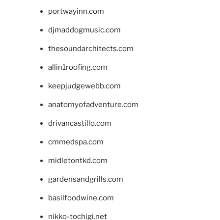
portwayinn.com
djmaddogmusic.com
thesoundarchitects.com
allin1roofing.com
keepjudgewebb.com
anatomyofadventure.com
drivancastillo.com
cmmedspa.com
midletontkd.com
gardensandgrills.com
basilfoodwine.com
nikko-tochigi.net