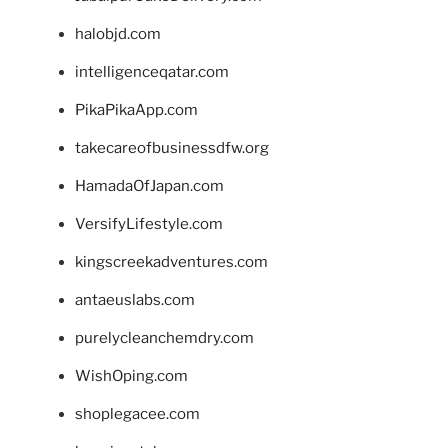
halobjd.com
intelligenceqatar.com
PikaPikaApp.com
takecareofbusinessdfw.org
HamadaOfJapan.com
VersifyLifestyle.com
kingscreekadventures.com
antaeuslabs.com
purelycleanchemdry.com
WishOping.com
shoplegacee.com