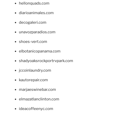
hellonquads.com
diarioanimales.com
decogaleri.com
unavozparadios.com
shoes-vert.com
elbotanicopanama.com
shadyoaksrockportrvpark.com
jccoinlaundry.com
kautorepair.com
marjaeswinebar.com
elmazatlanclinton.com
ideacoffeenyc.com