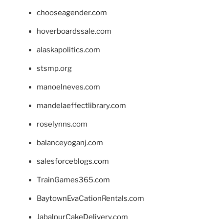
chooseagender.com
hoverboardssale.com
alaskapolitics.com
stsmp.org
manoelneves.com
mandelaeffectlibrary.com
roselynns.com
balanceyoganj.com
salesforceblogs.com
TrainGames365.com
BaytownEvaCationRentals.com
JabalpurCakeDelivery.com