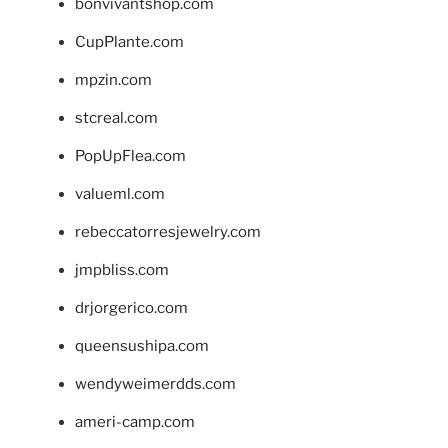
bonvivantshop.com
CupPlante.com
mpzin.com
stcreal.com
PopUpFlea.com
valueml.com
rebeccatorresjewelry.com
jmpbliss.com
drjorgerico.com
queensushipa.com
wendyweimerdds.com
ameri-camp.com