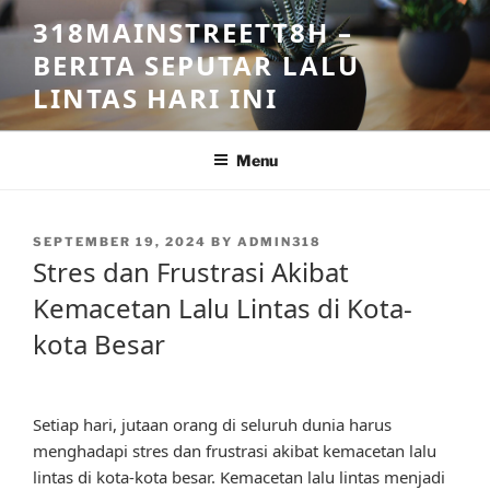
Skip
318MAINSTREETT8H –
to
BERITA SEPUTAR LALU
content
LINTAS HARI INI
Menu
POSTED
SEPTEMBER 19, 2024
BY
ADMIN318
ON
Stres dan Frustrasi Akibat
Kemacetan Lalu Lintas di Kota-
kota Besar
Setiap hari, jutaan orang di seluruh dunia harus
menghadapi stres dan frustrasi akibat kemacetan lalu
lintas di kota-kota besar. Kemacetan lalu lintas menjadi