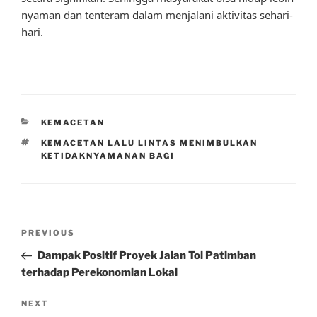
nyaman dan tenteram dalam menjalani aktivitas sehari-
hari.
CATEGORIES
KEMACETAN
TAGS
KEMACETAN LALU LINTAS MENIMBULKAN
KETIDAKNYAMANAN BAGI
Post
Previous
PREVIOUS
navigation
Post
Dampak Positif Proyek Jalan Tol Patimban
terhadap Perekonomian Lokal
Next
NEXT