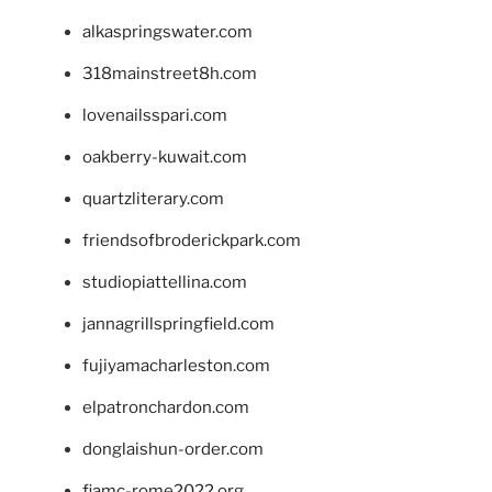
alkaspringswater.com
318mainstreet8h.com
lovenailsspari.com
oakberry-kuwait.com
quartzliterary.com
friendsofbroderickpark.com
studiopiattellina.com
jannagrillspringfield.com
fujiyamacharleston.com
elpatronchardon.com
donglaishun-order.com
fiamc-rome2022.org