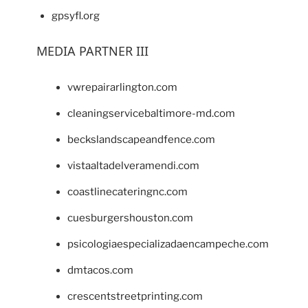
gpsyfl.org
MEDIA PARTNER III
vwrepairarlington.com
cleaningservicebaltimore-md.com
beckslandscapeandfence.com
vistaaltadelveramendi.com
coastlinecateringnc.com
cuesburgershouston.com
psicologiaespecializadaencampeche.com
dmtacos.com
crescentstreetprinting.com