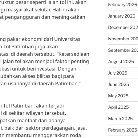
tur besar seperti jalan tol ini, akan
February 2026
gi masyarakat sekitar. Hal ini akan
January 2026
at pengangguran dan meningkatkan
December 20
ng pakar ekonomi dari Universitas
November 20
n Tol Patimban juga akan
September 20
tasi di daerah tersebut. “Ketersediaan
i jalan tol akan menjadi faktor penting
August 2025
okasi untuk berinvestasi. Dengan
July 2025
mudahkan aksesibilitas bagi para
an usahanya di daerah Patimban,”
June 2025
May 2025
n Tol Patimban, akan terjadi
April 2025
 di sekitar wilayah tersebut.
March 2025
patkan manfaat dari adanya
, baik dari sektor perdagangan, jasa,
February 2025
 akan membantu menggerakkan roda