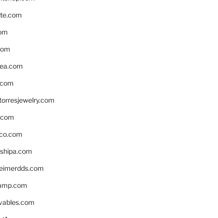
te.com
om
com
ea.com
.com
torresjewelry.com
s.com
ico.com
shipa.com
eimerdds.com
camp.com
ivables.com