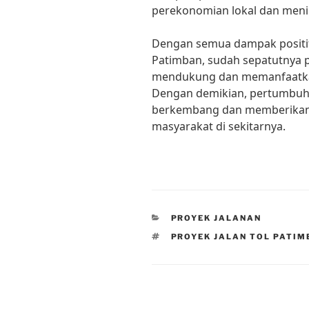
perekonomian lokal dan men
Dengan semua dampak positif 
Patimban, sudah sepatutnya p
mendukung dan memanfaatkan 
Dengan demikian, pertumbuh
berkembang dan memberikan 
masyarakat di sekitarnya.
CATEGORIES
PROYEK JALANAN
TAGS
PROYEK JALAN TOL PATI