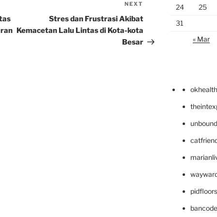
NEXT
Next
24
25
Post
tas
Stres dan Frustrasi Akibat
31
aran
Kemacetan Lalu Lintas di Kota-kota
« Mar
Besar
okhealt
theinte
unbound
catfrien
marianli
wayward
pidfloo
bancode