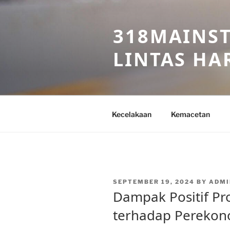
Skip
to
318MAINST
content
LINTAS HAR
Kecelakaan
Kemacetan
POSTED
SEPTEMBER 19, 2024
BY
ADMI
ON
Dampak Positif Pr
terhadap Perekon