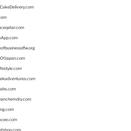
rCakeDelivery.com
.com
enceqatar.com
aApp.com
eofbusinessdfw.org
OfJapan.com
ifestyle.com
eekadventures.com
labs.com
leanchemdry.com
ing.com
acee.com
ntshop.com