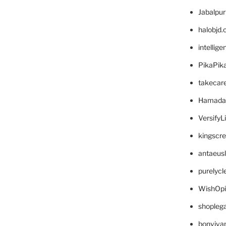
Jabalpu
halobjd
intellig
PikaPik
takecar
Hamada
VersifyL
kingscr
antaeus
purelyc
WishOp
shopleg
bonviva