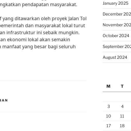
January 2025
ingkatkan pendapatan masyarakat.
December 20
yang ditawarkan oleh proyek Jalan Tol
emerintah dan masyarakat lokal turut
November 20
infrastruktur ini sebaik mungkin.
October 2024
an ekonomi lokal akan semakin
manfaat yang besar bagi seluruh
September 20
August 2024
M
T
MBAN
3
4
10
11
17
18