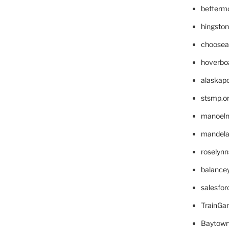
betterm
hingsto
choosea
hoverbo
alaskapo
stsmp.o
manoel
mandelae
roselyn
balance
salesfo
TrainG
Baytown