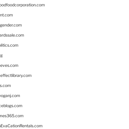
oodfoodcorporation.com
nnt.com
gender.com
ardssale.com
litics.com
rg
neves.com
ffectlibrary.com
ns.com
yoganj.com
rceblogs.com
ames365.com
EvaCationRentals.com