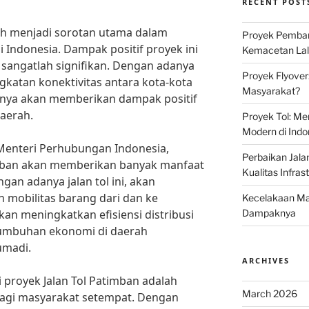
RECENT POST
lah menjadi sorotan utama dalam
Proyek Pemban
 Indonesia. Dampak positif proyek ini
Kemacetan Lalu
sangatlah signifikan. Dengan adanya
Proyek Flyover
ingkatan konektivitas antara kota-kota
Masyarakat?
irnya akan memberikan dampak positif
aerah.
Proyek Tol: Me
Modern di Indo
Menteri Perhubungan Indonesia,
Perbaikan Jala
mban akan memberikan banyak manfaat
Kualitas Infras
gan adanya jalan tol ini, akan
 mobilitas barang dari dan ke
Kecelakaan Mau
kan meningkatkan efisiensi distribusi
Dampaknya
umbuhan ekonomi di daerah
umadi.
ARCHIVES
i proyek Jalan Tol Patimban adalah
March 2026
bagi masyarakat setempat. Dengan