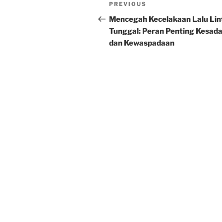
Post
Previous
PREVIOUS
navigation
Post
Mencegah Kecelakaan Lalu Lin
Tunggal: Peran Penting Kesad
dan Kewaspadaan