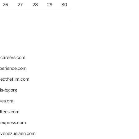
26
27
28
29
30
hcareers.com
xperience.com
edthefilm.com
ds-bg.org
ves.org
tees.com
rsexpress.com
venezuelaen.com