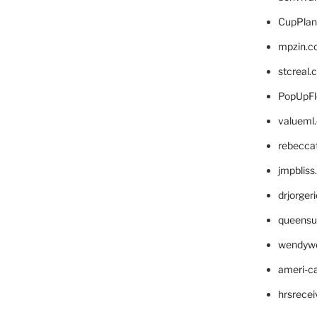
CupPlan
mpzin.c
stcreal.
PopUpFl
valueml
rebecca
jmpblis
drjorger
queensu
wendyw
ameri-
hrsrece