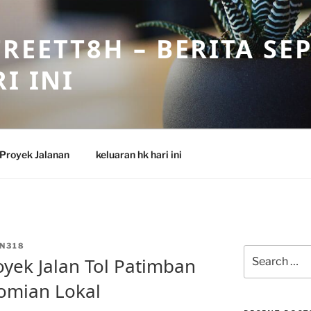
REETT8H – BERITA SE
I INI
Proyek Jalanan
keluaran hk hari ini
N318
Search
oyek Jalan Tol Patimban
for:
omian Lokal