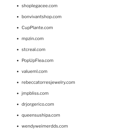
shoplegacee.com
bonvivantshop.com
CupPlante.com
mpzin.com
stcreal.com
PopUpFlea.com
valueml.com
rebeccatorresjewelry.com
jmpbliss.com
drjorgerico.com
queensushipa.com
wendyweimerdds.com