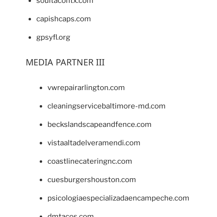
soultacohtx.com
capishcaps.com
gpsyfl.org
MEDIA PARTNER III
vwrepairarlington.com
cleaningservicebaltimore-md.com
beckslandscapeandfence.com
vistaaltadelveramendi.com
coastlinecateringnc.com
cuesburgershouston.com
psicologiaespecializadaencampeche.com
dmtacos.com