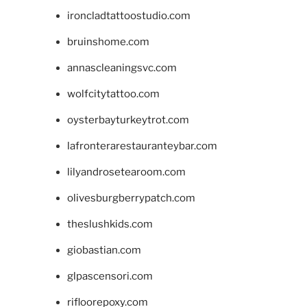
ironcladtattoostudio.com
bruinshome.com
annascleaningsvc.com
wolfcitytattoo.com
oysterbayturkeytrot.com
lafronterarestauranteybar.com
lilyandrosetearoom.com
olivesburgberrypatch.com
theslushkids.com
giobastian.com
glpascensori.com
rifloorepoxy.com