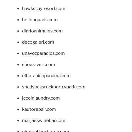
hawkscayresort.com
hellonquads.com
diarioanimales.com
decogaleri.com
unavozparadios.com
shoes-vert.com
elbotanicopanama.com
shadyoaksrockportrvpark.com
jccoinlaundry.com
kautorepair.com
marjaeswinebar.com
elmazatlanclinton.com