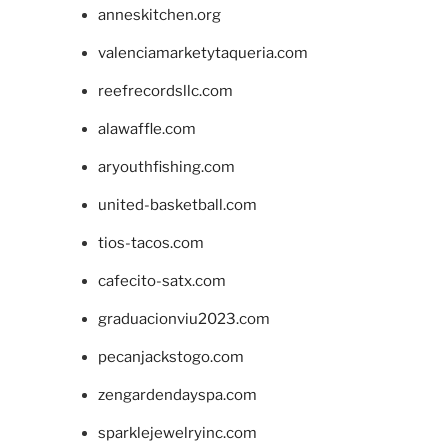
anneskitchen.org
valenciamarketytaqueria.com
reefrecordsllc.com
alawaffle.com
aryouthfishing.com
united-basketball.com
tios-tacos.com
cafecito-satx.com
graduacionviu2023.com
pecanjackstogo.com
zengardendayspa.com
sparklejewelryinc.com