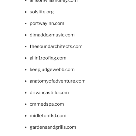
allisonwillisholley.com
solslite.org
portwayinn.com
djmaddogmusic.com
thesoundarchitects.com
allin1roofing.com
keepjudgewebb.com
anatomyofadventure.com
drivancastillo.com
cmmedspa.com
midletontkd.com
gardensandgrills.com