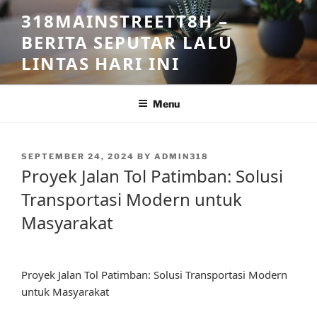
Skip
318MAINSTREETT8H –
to
BERITA SEPUTAR LALU
content
LINTAS HARI INI
Menu
POSTED
SEPTEMBER 24, 2024
BY
ADMIN318
ON
Proyek Jalan Tol Patimban: Solusi
Transportasi Modern untuk
Masyarakat
Proyek Jalan Tol Patimban: Solusi Transportasi Modern
untuk Masyarakat