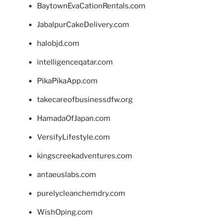
BaytownEvaCationRentals.com
JabalpurCakeDelivery.com
halobjd.com
intelligenceqatar.com
PikaPikaApp.com
takecareofbusinessdfw.org
HamadaOfJapan.com
VersifyLifestyle.com
kingscreekadventures.com
antaeuslabs.com
purelycleanchemdry.com
WishOping.com