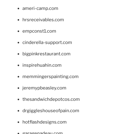
ameri-camp.com
hrsreceivables.com
empconst1.com
cinderella-support.com
bigpinkrestaurant.com
inspirehuahin.com
memmingerspainting.com
jeremypbeasley.com
thesandwichdepotcos.com
drgiggleshouseofpain.com
hotflashdesigns.com
garagenadeau.com