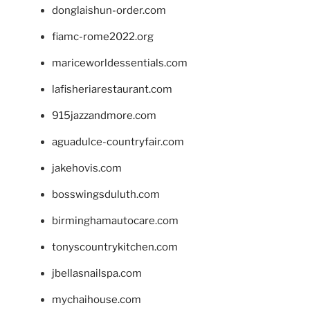
donglaishun-order.com
fiamc-rome2022.org
mariceworldessentials.com
lafisheriarestaurant.com
915jazzandmore.com
aguadulce-countryfair.com
jakehovis.com
bosswingsduluth.com
birminghamautocare.com
tonyscountrykitchen.com
jbellasnailspa.com
mychaihouse.com