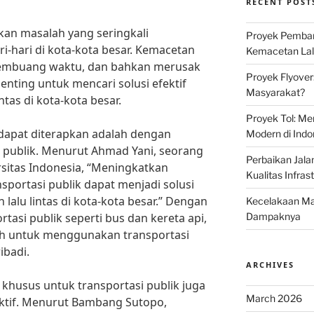
RECENT POST
kan masalah yang seringkali
Proyek Pemban
-hari di kota-kota besar. Kemacetan
Kemacetan Lalu
embuang waktu, dan bahkan merusak
Proyek Flyover
enting untuk mencari solusi efektif
Masyarakat?
tas di kota-kota besar.
Proyek Tol: Me
g dapat diterapkan adalah dengan
Modern di Indo
 publik. Menurut Ahmad Yani, seorang
Perbaikan Jala
rsitas Indonesia, “Meningkatkan
Kualitas Infras
sportasi publik dapat menjadi solusi
lalu lintas di kota-kota besar.” Dengan
Kecelakaan Mau
si publik seperti bus dan kereta api,
Dampaknya
ih untuk menggunakan transportasi
badi.
ARCHIVES
 khusus untuk transportasi publik juga
March 2026
ektif. Menurut Bambang Sutopo,