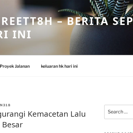
REETT8H – BERITA SE
I INI
Proyek Jalanan
keluaran hk hari ini
N318
Search
ngurangi Kemacetan Lalu
for:
a Besar