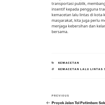
transportasi publik, memban
insentif kepada pengguna tra
kemacetan lalu lintas di kota-
masyarakat, kita juga perlu 
menjaga kebersihan dan kelan
bersama.
CATEGORIES
KEMACETAN
TAGS
KEMACETAN LALU LINTAS 
Post
Previous
PREVIOUS
navigation
Post
Proyek Jalan Tol Patimban: Sol