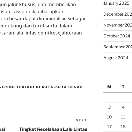
January 2025
gun jalur khusus, dan memberikan
nsportasi publik, diharapkan
December 20
kota besar dapat diminimalisir. Sebagai
mendukung dan turut serta dalam
November 20
caran lalu lintas demi kesejahteraan
October 2024
September 20
August 2024
M
T
SERING TERJADI DI KOTA-KOTA BESAR
3
4
10
11
NEXT
Next
17
18
Post
usi
Tingkat Kecelakaan Lalu Lintas