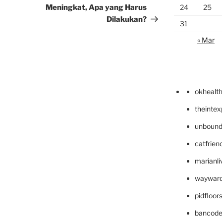
Meningkat, Apa yang Harus
24
25
Dilakukan?
31
« Mar
okhealt
theinte
unbound
catfrien
marianli
wayward
pidfloo
bancode