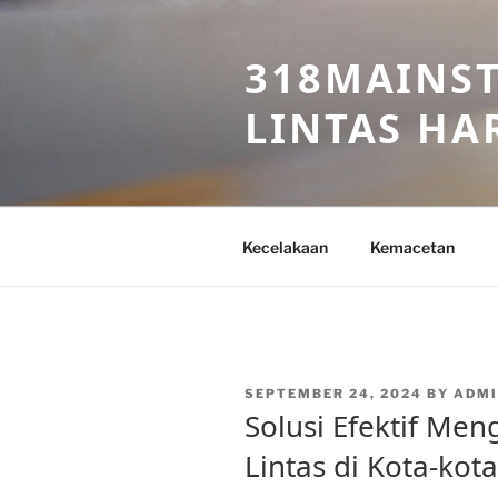
Skip
to
318MAINST
content
LINTAS HAR
Kecelakaan
Kemacetan
POSTED
SEPTEMBER 24, 2024
BY
ADMI
ON
Solusi Efektif Me
Lintas di Kota-kot