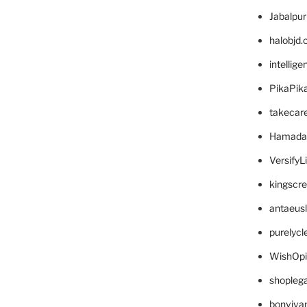
Jabalpu
halobjd
intellig
PikaPik
takecar
Hamada
VersifyL
kingscr
antaeus
purelyc
WishOp
shopleg
bonviva