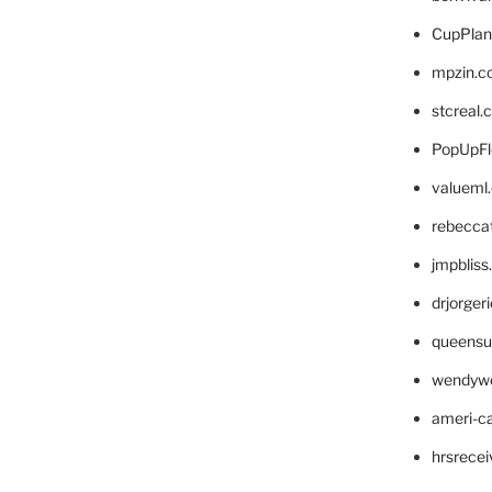
CupPlan
mpzin.c
stcreal.
PopUpFl
valueml
rebecca
jmpblis
drjorger
queensu
wendyw
ameri-
hrsrece