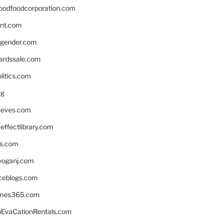
oodfoodcorporation.com
nnt.com
gender.com
ardssale.com
litics.com
rg
neves.com
ffectlibrary.com
ns.com
yoganj.com
rceblogs.com
ames365.com
EvaCationRentals.com