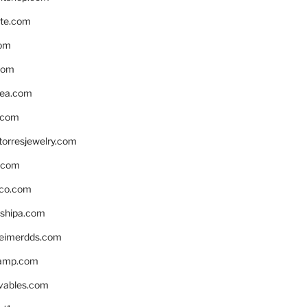
te.com
om
com
ea.com
.com
torresjewelry.com
s.com
ico.com
shipa.com
eimerdds.com
camp.com
ivables.com