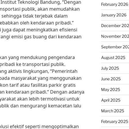
i Institut Teknologi Bandung, “Dengan
February 2026
ransportasi publik, akan memudahkan
January 2026
ehingga tidak terjebak dalam
sebabkan oleh kendaraan pribadi.”
December 20
 juga dapat meningkatkan efisiensi
angi emisi gas buang dari kendaraan
November 20
September 20
ijakan yang mendukung pengendara
August 2025
ribadi ke transportasi publik.
July 2025
ang aktivis lingkungan, “Pemerintah
kepada masyarakat yang menggunakan
June 2025
on tarif atau fasilitas parkir gratis
May 2025
n kendaraan pribadi.” Dengan adanya
yarakat akan lebih termotivasi untuk
April 2025
blik dan mengurangi kemacetan lalu
March 2025
February 2025
usi efektif seperti mengoptimalkan