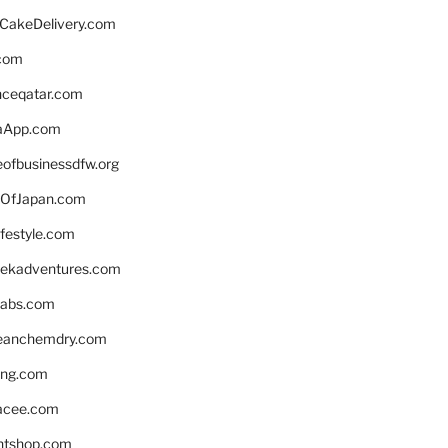
rCakeDelivery.com
.com
enceqatar.com
aApp.com
eofbusinessdfw.org
OfJapan.com
ifestyle.com
eekadventures.com
labs.com
leanchemdry.com
ing.com
acee.com
ntshop.com