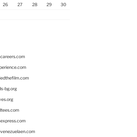
26
27
28
29
30
hcareers.com
xperience.com
edthefilm.com
ds-bg.org
ves.org
tees.com
rsexpress.com
venezuelaen.com