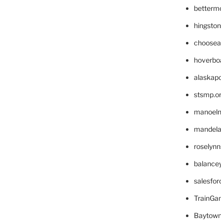
betterm
hingsto
choosea
hoverbo
alaskapo
stsmp.o
manoel
mandelae
roselyn
balance
salesfo
TrainG
Baytown