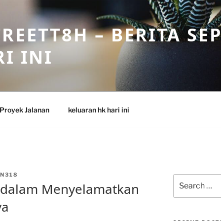
REETT8H – BERITA SE
I INI
Proyek Jalanan
keluaran hk hari ini
N318
Search
 dalam Menyelamatkan
for:
ya