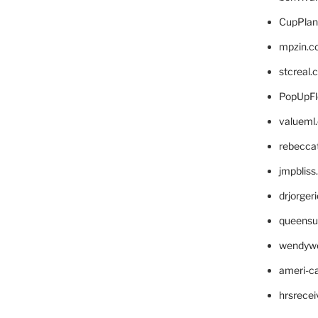
CupPlan
mpzin.c
stcreal.
PopUpFl
valueml
rebecca
jmpblis
drjorger
queensu
wendyw
ameri-
hrsrece