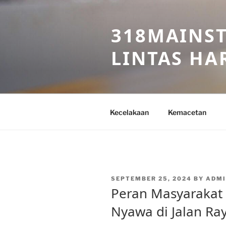
Skip
to
318MAINST
content
LINTAS HAR
Kecelakaan
Kemacetan
POSTED
SEPTEMBER 25, 2024
BY
ADMI
ON
Peran Masyarakat
Nyawa di Jalan Ra