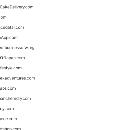
rCakeDelivery.com
.com
enceqatar.com
aApp.com
eofbusinessdfw.org
OfJapan.com
ifestyle.com
eekadventures.com
labs.com
leanchemdry.com
ing.com
acee.com
ntshop.com