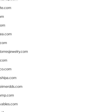
te.com
om
com
ea.com
.com
torresjewelry.com
s.com
ico.com
shipa.com
eimerdds.com
camp.com
ivables.com