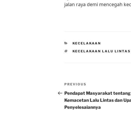
jalan raya demi mencegah kec
CATEGORIES
KECELAKAAN
TAGS
KECELAKAAN LALU LINTA
Post
Previous
PREVIOUS
navigation
Post
Pendapat Masyarakat tentang
Kemacetan Lalu Lintas dan Up
Penyelesaiannya