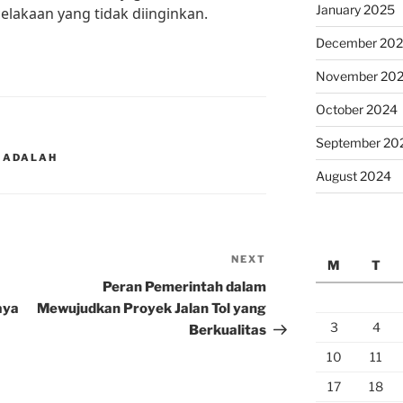
January 2025
elakaan yang tidak diinginkan.
December 20
November 20
October 2024
September 20
S ADALAH
August 2024
NEXT
Next
M
T
Post
Peran Pemerintah dalam
aya
Mewujudkan Proyek Jalan Tol yang
3
4
Berkualitas
10
11
17
18