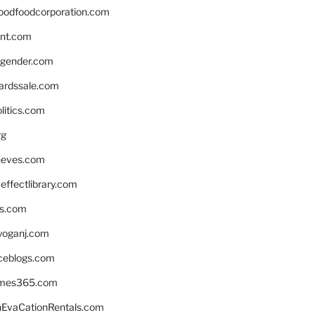
oodfoodcorporation.com
nnt.com
gender.com
ardssale.com
litics.com
rg
neves.com
ffectlibrary.com
ns.com
yoganj.com
rceblogs.com
ames365.com
EvaCationRentals.com