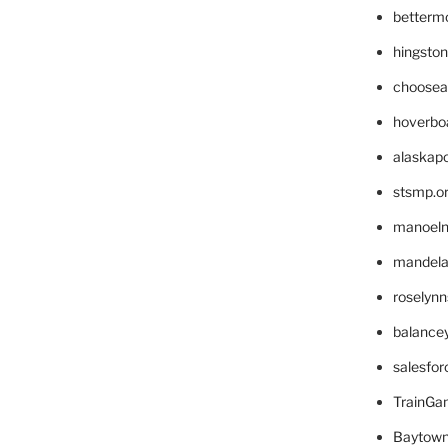
betterm
hingsto
choosea
hoverbo
alaskapo
stsmp.o
manoel
mandelae
roselyn
balance
salesfo
TrainG
Baytown