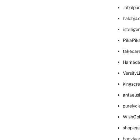
Jabalpu
halobjd
intellig
PikaPik
takecar
Hamada
VersifyL
kingscr
antaeus
purelyc
WishOp
shopleg
bonviva