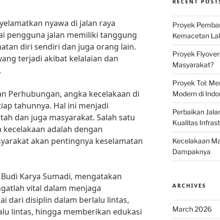
RECENT POST
elamatkan nyawa di jalan raya
Proyek Pemban
gai pengguna jalan memiliki tanggung
Kemacetan Lalu
an diri sendiri dan juga orang lain.
Proyek Flyover
yang terjadi akibat kelalaian dan
Masyarakat?
.
Proyek Tol: Me
an Perhubungan, angka kecelakaan di
Modern di Indo
tiap tahunnya. Hal ini menjadi
Perbaikan Jala
tah dan juga masyarakat. Salah satu
Kualitas Infras
 kecelakaan adalah dengan
yarakat akan pentingnya keselamatan
Kecelakaan Mau
Dampaknya
, Budi Karya Sumadi, mengatakan
ARCHIVES
gatlah vital dalam menjaga
i dari disiplin dalam berlalu lintas,
March 2026
u lintas, hingga memberikan edukasi