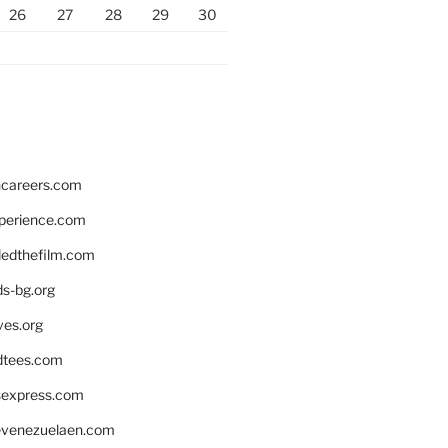
26
27
28
29
30
hcareers.com
xperience.com
edthefilm.com
ds-bg.org
ves.org
tees.com
rsexpress.com
venezuelaen.com