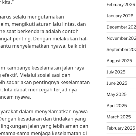
kita.”
February 2026
January 2026
 harus selalu mengutamakan
m, mengikuti aturan lalu lintas, dan
December 20
e saat berkendara adalah contoh
ngat penting. Dengan melakukan hal-
November 20
bantu menyelamatkan nyawa, baik diri
September 20
August 2025
dalam kampanye keselamatan jalan raya
July 2025
fektif. Melalui sosialisasi dan
bih sadar akan pentingnya keselamatan
June 2025
n, kita dapat mencegah terjadinya
May 2025
ancam nyawa.
April 2025
syarakat dalam menyelamatkan nyawa
March 2025
. Dengan kesadaran dan tindakan yang
n lingkungan jalan yang lebih aman dan
February 2025
ersama-sama menjaga keselamatan di