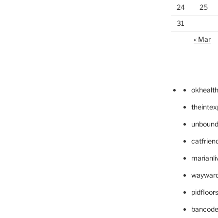
24
25
31
« Mar
okhealt
theinte
unbound
catfrien
marianli
wayward
pidfloo
bancode