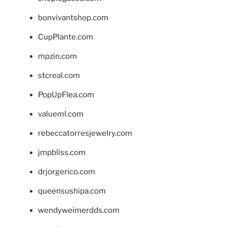
bonvivantshop.com
CupPlante.com
mpzin.com
stcreal.com
PopUpFlea.com
valueml.com
rebeccatorresjewelry.com
jmpbliss.com
drjorgerico.com
queensushipa.com
wendyweimerdds.com