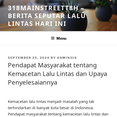
Skip
318MAINSTREETT8H –
to
BERITA SEPUTAR LALU
content
LINTAS HARI INI
Menu
POSTED
SEPTEMBER 25, 2024
BY
ADMIN318
ON
Pendapat Masyarakat tentang
Kemacetan Lalu Lintas dan Upaya
Penyelesaiannya
Kemacetan lalu lintas menjadi masalah yang tak
terhindarkan di banyak kota besar di Indonesia.
Pendapat masyarakat tentang kemacetan lalu lintas dan