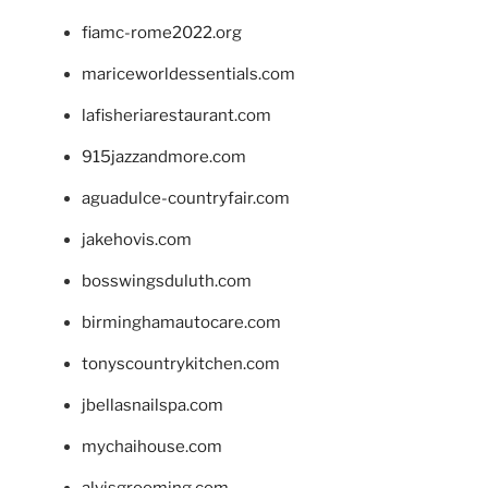
fiamc-rome2022.org
mariceworldessentials.com
lafisheriarestaurant.com
915jazzandmore.com
aguadulce-countryfair.com
jakehovis.com
bosswingsduluth.com
birminghamautocare.com
tonyscountrykitchen.com
jbellasnailspa.com
mychaihouse.com