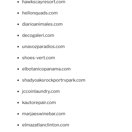
hawkscayresort.com
hellonquads.com
diarioanimales.com
decogaleri.com
unavozparadios.com
shoes-vert.com
elbotanicopanama.com
shadyoaksrockportrvpark.com
jccoinlaundry.com
kautorepair.com
marjaeswinebar.com
elmazatlanclinton.com