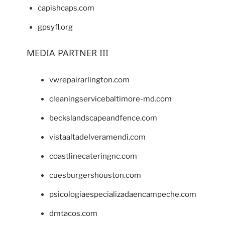
capishcaps.com
gpsyfl.org
MEDIA PARTNER III
vwrepairarlington.com
cleaningservicebaltimore-md.com
beckslandscapeandfence.com
vistaaltadelveramendi.com
coastlinecateringnc.com
cuesburgershouston.com
psicologiaespecializadaencampeche.com
dmtacos.com