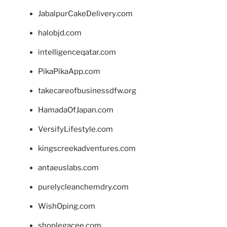
JabalpurCakeDelivery.com
halobjd.com
intelligenceqatar.com
PikaPikaApp.com
takecareofbusinessdfw.org
HamadaOfJapan.com
VersifyLifestyle.com
kingscreekadventures.com
antaeuslabs.com
purelycleanchemdry.com
WishOping.com
shoplegacee.com