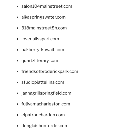
salon104mainstreet.com
alkaspringswater.com
318mainstreet8h.com
lovenailsspari.com
oakberry-kuwait.com
quartzliterary.com
friendsofbroderickpark.com
studiopiattellina.com
jannagrillspringfield.com
fujiyamacharleston.com
elpatronchardon.com
donglaishun-order.com