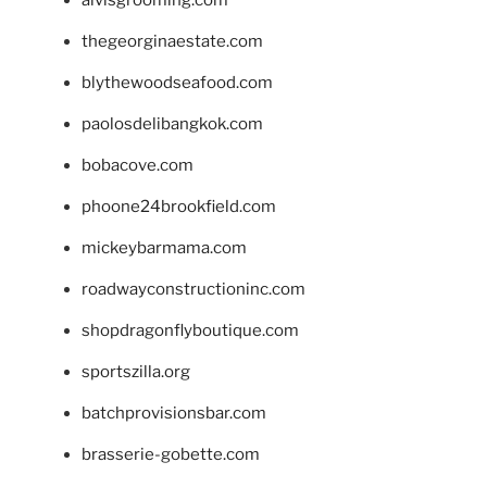
alvisgrooming.com
thegeorginaestate.com
blythewoodseafood.com
paolosdelibangkok.com
bobacove.com
phoone24brookfield.com
mickeybarmama.com
roadwayconstructioninc.com
shopdragonflyboutique.com
sportszilla.org
batchprovisionsbar.com
brasserie-gobette.com