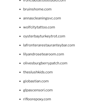
ironcladtattoostudio.com
bruinshome.com
annascleaningsvc.com
wolfcitytattoo.com
oysterbayturkeytrot.com
lafronterarestauranteybar.com
lilyandrosetearoom.com
olivesburgberrypatch.com
theslushkids.com
giobastian.com
glpascensori.com
rifloorepoxy.com