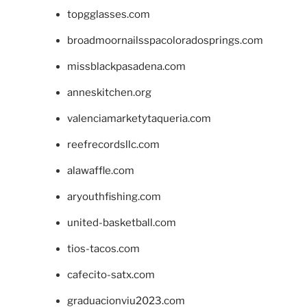
topgglasses.com
broadmoornailsspacoloradosprings.com
missblackpasadena.com
anneskitchen.org
valenciamarketytaqueria.com
reefrecordsllc.com
alawaffle.com
aryouthfishing.com
united-basketball.com
tios-tacos.com
cafecito-satx.com
graduacionviu2023.com