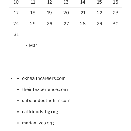
10
11
12
13
14
15
16
17
18
19
20
21
22
23
24
25
26
27
28
29
30
31
« Mar
okhealthcareers.com
theintexperience.com
unboundedthefilm.com
catfriends-bg.org
marianlives.org