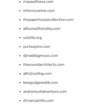
mxpwellness.com
infernocanine.com
thepaperhousecollection.com
allisonwillisholley.com
solslite.org
portwayinn.com
djmaddogmusic.com
thesoundarchitects.com
allin1roofing.com
keepjudgewebb.com
anatomyofadventure.com
drivancastillo.com