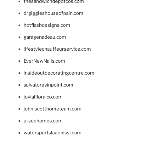
thesandwichdepotcos.com
drgiggleshouseofpain.com
hotflashdesigns.com
garagenadeau.com
lifestylechauffeurservice.com
EverNewNails.com
insideoutdecoratingcentre.com
salvatoresinpoint.com
jovialfloralco.com
johnlscotthometeam.com
u-seehomes.com
watersportslagonissi.com