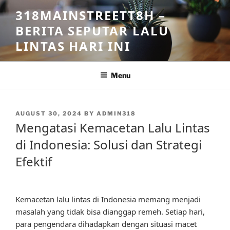
Skip
318MAINSTREETT8H –
to
BERITA SEPUTAR LALU
content
LINTAS HARI INI
Menu
POSTED
AUGUST 30, 2024
BY
ADMIN318
ON
Mengatasi Kemacetan Lalu Lintas
di Indonesia: Solusi dan Strategi
Efektif
Kemacetan lalu lintas di Indonesia memang menjadi
masalah yang tidak bisa dianggap remeh. Setiap hari,
para pengendara dihadapkan dengan situasi macet