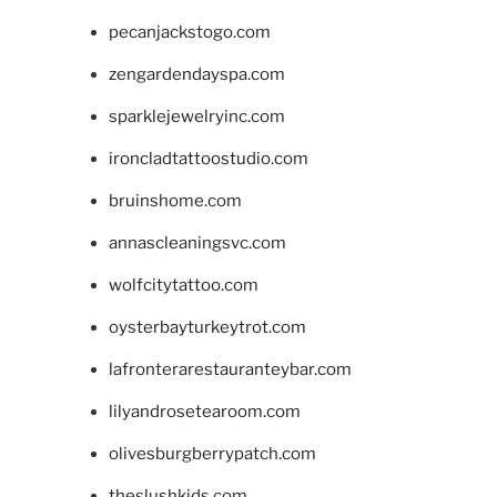
pecanjackstogo.com
zengardendayspa.com
sparklejewelryinc.com
ironcladtattoostudio.com
bruinshome.com
annascleaningsvc.com
wolfcitytattoo.com
oysterbayturkeytrot.com
lafronterarestauranteybar.com
lilyandrosetearoom.com
olivesburgberrypatch.com
theslushkids.com