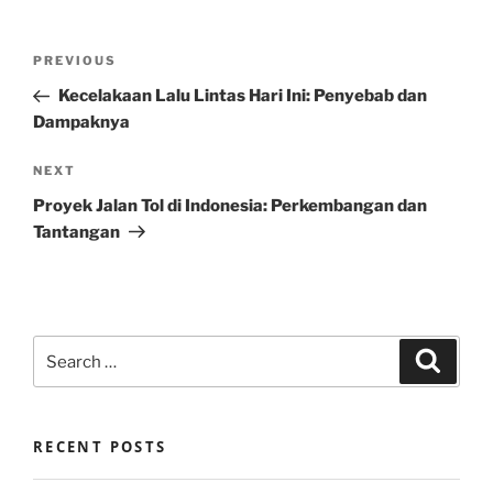
Post
Previous
PREVIOUS
navigation
Post
Kecelakaan Lalu Lintas Hari Ini: Penyebab dan
Dampaknya
Next
NEXT
Post
Proyek Jalan Tol di Indonesia: Perkembangan dan
Tantangan
Search
Search
for:
RECENT POSTS