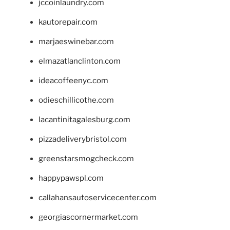
jccoinlaundry.com
kautorepair.com
marjaeswinebar.com
elmazatlanclinton.com
ideacoffeenyc.com
odieschillicothe.com
lacantinitagalesburg.com
pizzadeliverybristol.com
greenstarsmogcheck.com
happypawspl.com
callahansautoservicecenter.com
georgiascornermarket.com