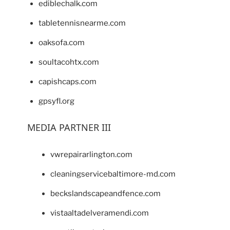
ediblechalk.com
tabletennisnearme.com
oaksofa.com
soultacohtx.com
capishcaps.com
gpsyfl.org
MEDIA PARTNER III
vwrepairarlington.com
cleaningservicebaltimore-md.com
beckslandscapeandfence.com
vistaaltadelveramendi.com