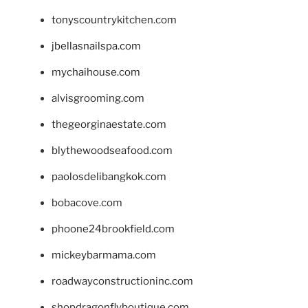
tonyscountrykitchen.com
jbellasnailspa.com
mychaihouse.com
alvisgrooming.com
thegeorginaestate.com
blythewoodseafood.com
paolosdelibangkok.com
bobacove.com
phoone24brookfield.com
mickeybarmama.com
roadwayconstructioninc.com
shopdragonflyboutique.com