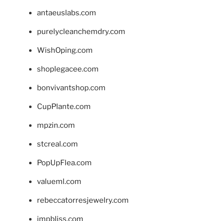
antaeuslabs.com
purelycleanchemdry.com
WishOping.com
shoplegacee.com
bonvivantshop.com
CupPlante.com
mpzin.com
stcreal.com
PopUpFlea.com
valueml.com
rebeccatorresjewelry.com
jmpbliss.com