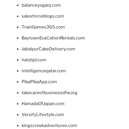
balanceyoganj.com
salesforceblogs.com
TrainGames365.com
BaytownEvaCationRentals.com
JabalpurCakeDelivery.com
halobjd.com
intelligenceqatar.com
PikaPikaApp.com
takecareofbusinessdfw.org
HamadaOfJapan.com
VersifyLifestyle.com
kingscreekadventures.com