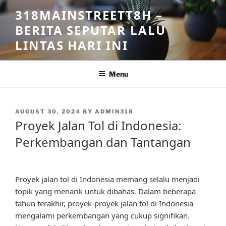
Skip
318MAINSTREETT8H –
to
BERITA SEPUTAR LALU
content
LINTAS HARI INI
Menu
POSTED
AUGUST 30, 2024
BY
ADMIN318
ON
Proyek Jalan Tol di Indonesia:
Perkembangan dan Tantangan
Proyek jalan tol di Indonesia memang selalu menjadi
topik yang menarik untuk dibahas. Dalam beberapa
tahun terakhir, proyek-proyek jalan tol di Indonesia
mengalami perkembangan yang cukup signifikan.