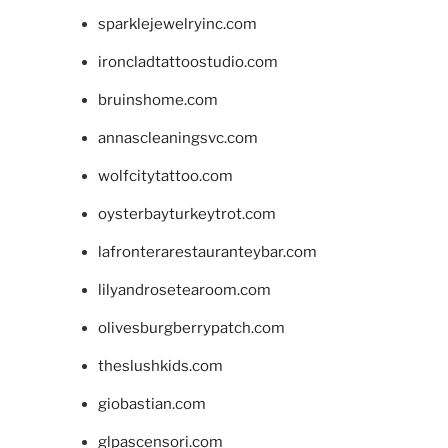
sparklejewelryinc.com
ironcladtattoostudio.com
bruinshome.com
annascleaningsvc.com
wolfcitytattoo.com
oysterbayturkeytrot.com
lafronterarestauranteybar.com
lilyandrosetearoom.com
olivesburgberrypatch.com
theslushkids.com
giobastian.com
glpascensori.com