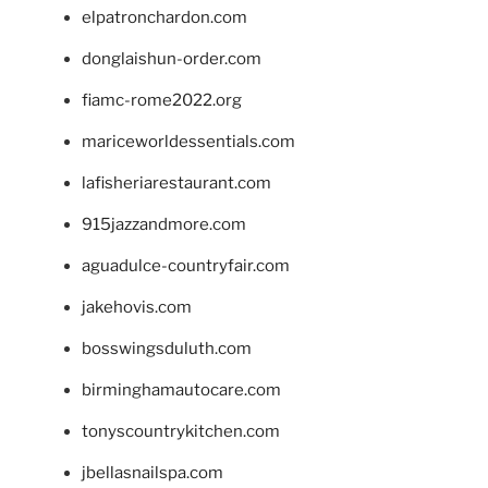
elpatronchardon.com
donglaishun-order.com
fiamc-rome2022.org
mariceworldessentials.com
lafisheriarestaurant.com
915jazzandmore.com
aguadulce-countryfair.com
jakehovis.com
bosswingsduluth.com
birminghamautocare.com
tonyscountrykitchen.com
jbellasnailspa.com