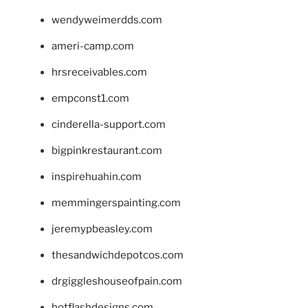
wendyweimerdds.com
ameri-camp.com
hrsreceivables.com
empconst1.com
cinderella-support.com
bigpinkrestaurant.com
inspirehuahin.com
memmingerspainting.com
jeremypbeasley.com
thesandwichdepotcos.com
drgiggleshouseofpain.com
hotflashdesigns.com