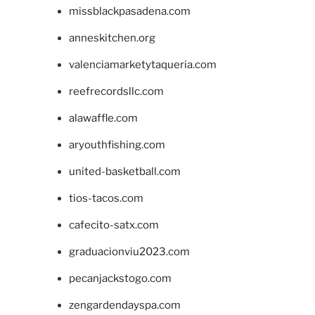
missblackpasadena.com
anneskitchen.org
valenciamarketytaqueria.com
reefrecordsllc.com
alawaffle.com
aryouthfishing.com
united-basketball.com
tios-tacos.com
cafecito-satx.com
graduacionviu2023.com
pecanjackstogo.com
zengardendayspa.com