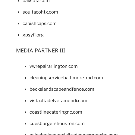
oaksofa.com
soultacohtx.com
capishcaps.com
gpsyfl.org
MEDIA PARTNER III
vwrepairarlington.com
cleaningservicebaltimore-md.com
beckslandscapeandfence.com
vistaaltadelveramendi.com
coastlinecateringnc.com
cuesburgershouston.com