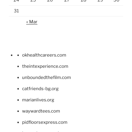
24
25
26
27
28
29
30
31
« Mar
okhealthcareers.com
theintexperience.com
unboundedthefilm.com
catfriends-bg.org
marianlives.org
waywardtees.com
pidfloorsexpress.com