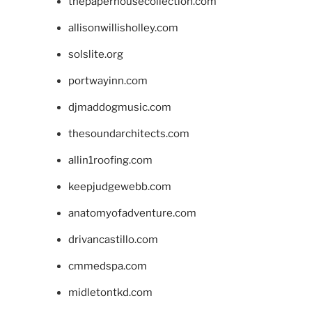
thepaperhousecollection.com
allisonwillisholley.com
solslite.org
portwayinn.com
djmaddogmusic.com
thesoundarchitects.com
allin1roofing.com
keepjudgewebb.com
anatomyofadventure.com
drivancastillo.com
cmmedspa.com
midletontkd.com