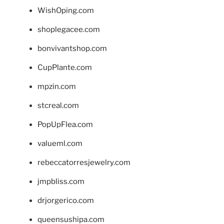
WishOping.com
shoplegacee.com
bonvivantshop.com
CupPlante.com
mpzin.com
stcreal.com
PopUpFlea.com
valueml.com
rebeccatorresjewelry.com
jmpbliss.com
drjorgerico.com
queensushipa.com