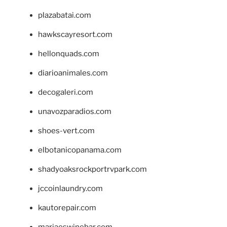
plazabatai.com
hawkscayresort.com
hellonquads.com
diarioanimales.com
decogaleri.com
unavozparadios.com
shoes-vert.com
elbotanicopanama.com
shadyoaksrockportrvpark.com
jccoinlaundry.com
kautorepair.com
marjaeswinebar.com