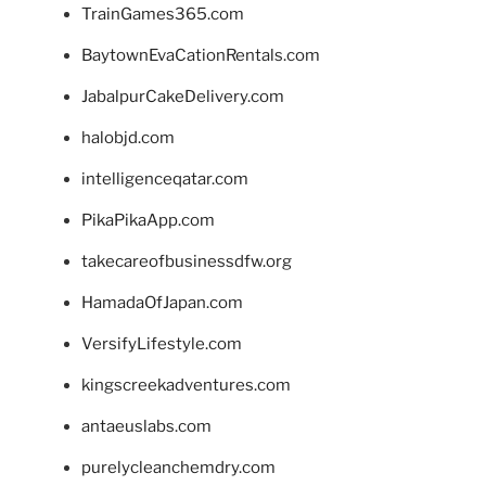
TrainGames365.com
BaytownEvaCationRentals.com
JabalpurCakeDelivery.com
halobjd.com
intelligenceqatar.com
PikaPikaApp.com
takecareofbusinessdfw.org
HamadaOfJapan.com
VersifyLifestyle.com
kingscreekadventures.com
antaeuslabs.com
purelycleanchemdry.com