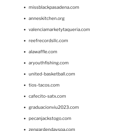
missblackpasadena.com
anneskitchen.org
valenciamarketytaqueria.com
reefrecordsllc.com
alawaffle.com
aryouthfishing.com
united-basketball.com
tios-tacos.com
cafecito-satx.com
graduacionviu2023.com
pecanjackstogo.com
zengardendayspa.com