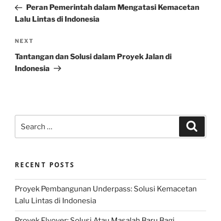
Post
Peran Pemerintah dalam Mengatasi Kemacetan
Lalu Lintas di Indonesia
Next
NEXT
Post
Tantangan dan Solusi dalam Proyek Jalan di
Indonesia
Search
Search
for:
RECENT POSTS
Proyek Pembangunan Underpass: Solusi Kemacetan
Lalu Lintas di Indonesia
Proyek Flyover: Solusi Atau Masalah Baru Bagi