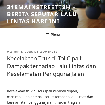
Skip
318MAINSTREETT8H –
to
BERITA SEPUTAR LALU
content
LINTAS HARI INI
Menu
POSTED
MARCH 1, 2025
BY
ADMIN318
ON
Kecelakaan Truk di Tol Cipali:
Dampak terhadap Lalu Lintas dan
Keselamatan Pengguna Jalan
Kecelakaan truk di Tol Cipali kembali terjadi,
menimbulkan dampak serius terhadap lalu lintas dan
keselamatan pengguna jalan. Insiden tragis ini