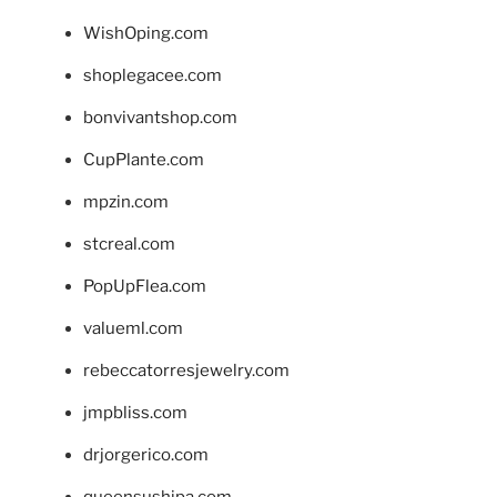
WishOping.com
shoplegacee.com
bonvivantshop.com
CupPlante.com
mpzin.com
stcreal.com
PopUpFlea.com
valueml.com
rebeccatorresjewelry.com
jmpbliss.com
drjorgerico.com
queensushipa.com