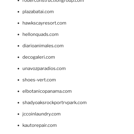
roderconstructiongroup.com
plazabatai.com
hawkscayresort.com
hellonquads.com
diarioanimales.com
decogaleri.com
unavozparadios.com
shoes-vert.com
elbotanicopanama.com
shadyoaksrockportrvpark.com
jccoinlaundry.com
kautorepair.com