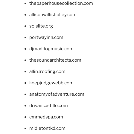
thepaperhousecollection.com
allisonwillisholley.com
solslite.org
portwayinn.com
djmaddogmusic.com
thesoundarchitects.com
allin1roofing.com
keepjudgewebb.com
anatomyofadventure.com
drivancastillo.com
cmmedspa.com
midletontkd.com