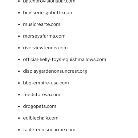
batchprovisionsbar.com
brasserie-gobette.com
musicrearte.com
morseysfarms.com
riverviewtennis.com
official-kelly-toys-squishmallows.com
displaygardenonsuncrest.org
bbq-empire-usa.com
feedstoreva.com
drogopets.com
ediblechalk.com
tabletennisnearme.com