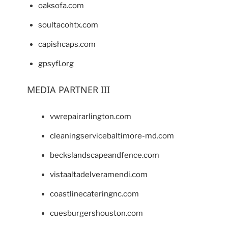
oaksofa.com
soultacohtx.com
capishcaps.com
gpsyfl.org
MEDIA PARTNER III
vwrepairarlington.com
cleaningservicebaltimore-md.com
beckslandscapeandfence.com
vistaaltadelveramendi.com
coastlinecateringnc.com
cuesburgershouston.com