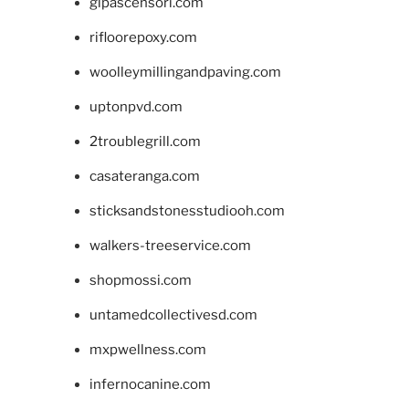
glpascensori.com
rifloorepoxy.com
woolleymillingandpaving.com
uptonpvd.com
2troublegrill.com
casateranga.com
sticksandstonesstudiooh.com
walkers-treeservice.com
shopmossi.com
untamedcollectivesd.com
mxpwellness.com
infernocanine.com