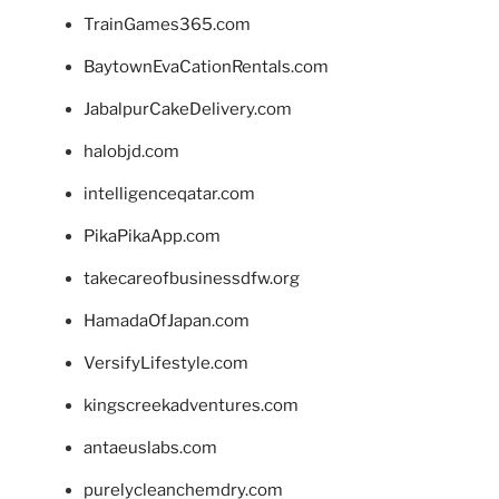
TrainGames365.com
BaytownEvaCationRentals.com
JabalpurCakeDelivery.com
halobjd.com
intelligenceqatar.com
PikaPikaApp.com
takecareofbusinessdfw.org
HamadaOfJapan.com
VersifyLifestyle.com
kingscreekadventures.com
antaeuslabs.com
purelycleanchemdry.com