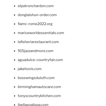
elpatronchardon.com
donglaishun-order.com
fiamc-rome2022.org
mariceworldessentials.com
lafisheriarestaurant.com
915jazzandmore.com
aguadulce-countryfair.com
jakehovis.com
bosswingsduluth.com
birminghamautocare.com
tonyscountrykitchen.com
jbellasnailspa.com