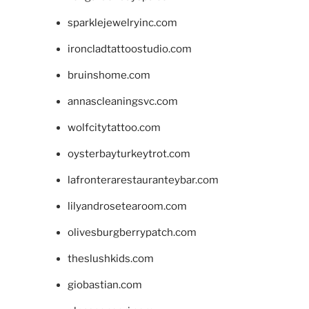
sparklejewelryinc.com
ironcladtattoostudio.com
bruinshome.com
annascleaningsvc.com
wolfcitytattoo.com
oysterbayturkeytrot.com
lafronterarestauranteybar.com
lilyandrosetearoom.com
olivesburgberrypatch.com
theslushkids.com
giobastian.com