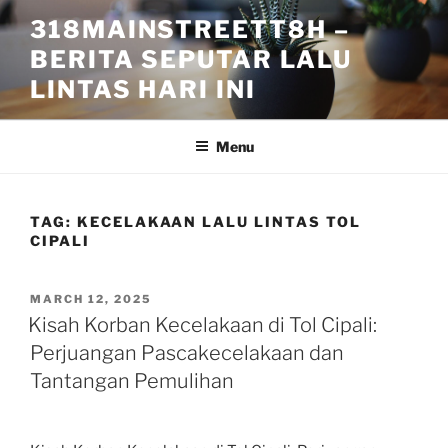
Skip
318MAINSTREETT8H –
to
BERITA SEPUTAR LALU
content
LINTAS HARI INI
Menu
TAG:
KECELAKAAN LALU LINTAS TOL
CIPALI
POSTED
MARCH 12, 2025
ON
Kisah Korban Kecelakaan di Tol Cipali:
Perjuangan Pascakecelakaan dan
Tantangan Pemulihan