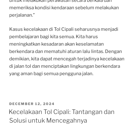
untuk melakukan perawatan secara berkala dan
memeriksa kondisi kendaraan sebelum melakukan
perjalanan.”
Kasus kecelakaan di Tol Cipali seharusnya menjadi
pembelajaran bagi kita semua. Kita harus
meningkatkan kesadaran akan keselamatan
berkendara dan mematuhi aturan lalu lintas. Dengan
demikian, kita dapat mencegah terjadinya kecelakaan
di jalan tol dan menciptakan lingkungan berkendara
yang aman bagi semua pengguna jalan.
POSTED
DECEMBER 12, 2024
ON
Kecelakaan Tol Cipali: Tantangan dan
Solusi untuk Mencegahnya