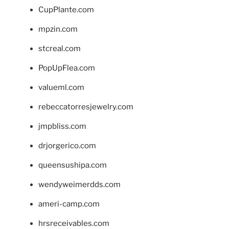
CupPlante.com
mpzin.com
stcreal.com
PopUpFlea.com
valueml.com
rebeccatorresjewelry.com
jmpbliss.com
drjorgerico.com
queensushipa.com
wendyweimerdds.com
ameri-camp.com
hrsreceivables.com