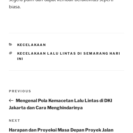
biasa.
CATEGORIES
KECELAKAAN
TAGS
KECELAKAAN LALU LINTAS DI SEMARANG HARI
INI
Post
Previous
PREVIOUS
navigation
Post
Mengenal Pola Kemacetan Lalu Lintas di DKI
Jakarta dan Cara Menghindarinya
Next
NEXT
Post
Harapan dan Proyeksi Masa Depan Proyek Jalan