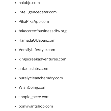
halobjd.com
intelligenceqatar.com
PikaPikaApp.com
takecareofbusinessdfw.org
HamadaOfJapan.com
VersifyLifestyle.com
kingscreekadventures.com
antaeuslabs.com
purelycleanchemdry.com
WishOping.com
shoplegacee.com
bonvivantshop.com