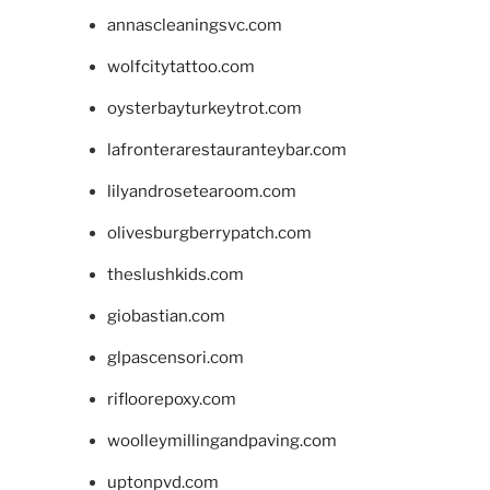
annascleaningsvc.com
wolfcitytattoo.com
oysterbayturkeytrot.com
lafronterarestauranteybar.com
lilyandrosetearoom.com
olivesburgberrypatch.com
theslushkids.com
giobastian.com
glpascensori.com
rifloorepoxy.com
woolleymillingandpaving.com
uptonpvd.com