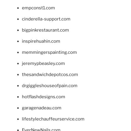
empconst1.com
cinderella-support.com
bigpinkrestaurant.com
inspirehuahin.com
memmingerspainting.com
jeremypbeasley.com
thesandwichdepotcos.com
drgiggleshouseofpain.com
hotflashdesigns.com
garagenadeau.com
lifestylechauffeurservice.com
EverNewNails.com