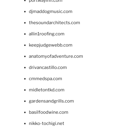
portwayinn.com
djmaddogmusic.com
thesoundarchitects.com
allin1roofing.com
keepjudgewebb.com
anatomyofadventure.com
drivancastillo.com
cmmedspa.com
midletontkd.com
gardensandgrills.com
basilfoodwine.com
nikko-tochigi.net