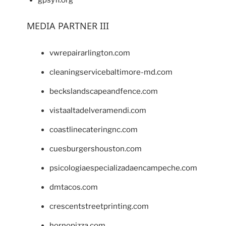
gpsyfl.org
MEDIA PARTNER III
vwrepairarlington.com
cleaningservicebaltimore-md.com
beckslandscapeandfence.com
vistaaltadelveramendi.com
coastlinecateringnc.com
cuesburgershouston.com
psicologiaespecializadaencampeche.com
dmtacos.com
crescentstreetprinting.com
hornopizza.com