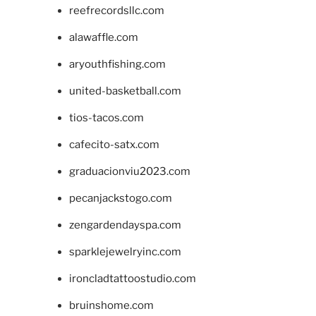
reefrecordsllc.com
alawaffle.com
aryouthfishing.com
united-basketball.com
tios-tacos.com
cafecito-satx.com
graduacionviu2023.com
pecanjackstogo.com
zengardendayspa.com
sparklejewelryinc.com
ironcladtattoostudio.com
bruinshome.com