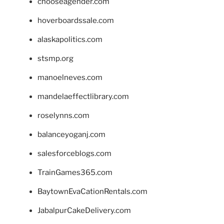
chooseagender.com
hoverboardssale.com
alaskapolitics.com
stsmp.org
manoelneves.com
mandelaeffectlibrary.com
roselynns.com
balanceyoganj.com
salesforceblogs.com
TrainGames365.com
BaytownEvaCationRentals.com
JabalpurCakeDelivery.com