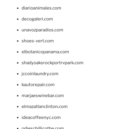
diarioanimales.com
decogaleri.com
unavozparadios.com
shoes-vert.com
elbotanicopanama.com
shadyoaksrockportrvpark.com
jccoinlaundry.com
kautorepair.com
marjaeswinebar.com
elmazatlanclinton.com
ideacoffeenyc.com
odieschillicothe.com