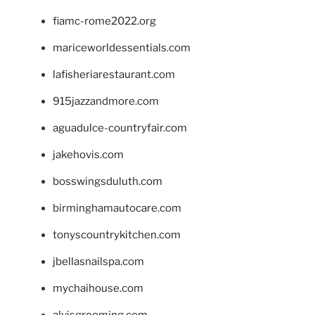
fiamc-rome2022.org
mariceworldessentials.com
lafisheriarestaurant.com
915jazzandmore.com
aguadulce-countryfair.com
jakehovis.com
bosswingsduluth.com
birminghamautocare.com
tonyscountrykitchen.com
jbellasnailspa.com
mychaihouse.com