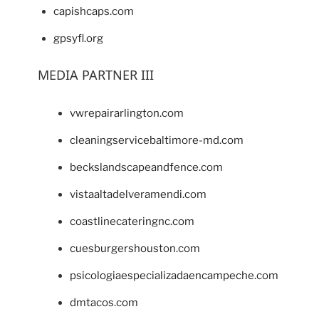
capishcaps.com
gpsyfl.org
MEDIA PARTNER III
vwrepairarlington.com
cleaningservicebaltimore-md.com
beckslandscapeandfence.com
vistaaltadelveramendi.com
coastlinecateringnc.com
cuesburgershouston.com
psicologiaespecializadaencampeche.com
dmtacos.com