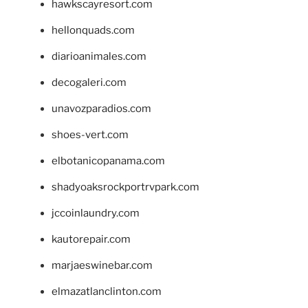
hawkscayresort.com
hellonquads.com
diarioanimales.com
decogaleri.com
unavozparadios.com
shoes-vert.com
elbotanicopanama.com
shadyoaksrockportrvpark.com
jccoinlaundry.com
kautorepair.com
marjaeswinebar.com
elmazatlanclinton.com