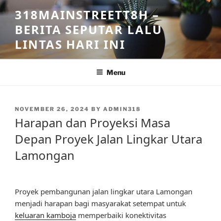
Skip
318MAINSTREETT8H –
to
BERITA SEPUTAR LALU
content
LINTAS HARI INI
Menu
POSTED
NOVEMBER 26, 2024
BY
ADMIN318
ON
Harapan dan Proyeksi Masa
Depan Proyek Jalan Lingkar Utara
Lamongan
Proyek pembangunan jalan lingkar utara Lamongan
menjadi harapan bagi masyarakat setempat untuk
keluaran kamboja
memperbaiki konektivitas