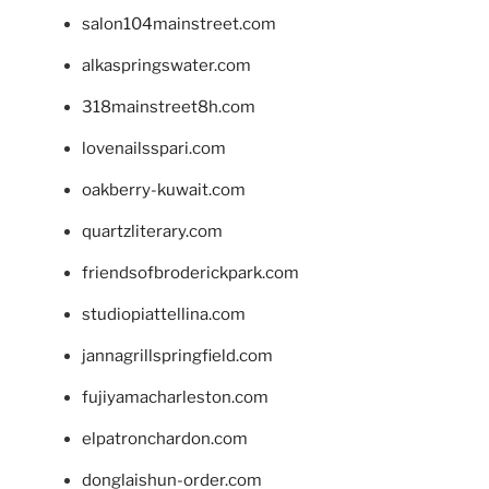
salon104mainstreet.com
alkaspringswater.com
318mainstreet8h.com
lovenailsspari.com
oakberry-kuwait.com
quartzliterary.com
friendsofbroderickpark.com
studiopiattellina.com
jannagrillspringfield.com
fujiyamacharleston.com
elpatronchardon.com
donglaishun-order.com