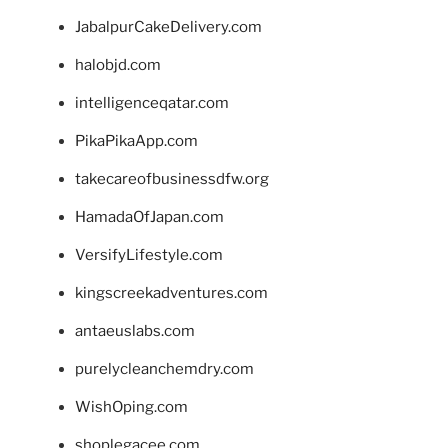
JabalpurCakeDelivery.com
halobjd.com
intelligenceqatar.com
PikaPikaApp.com
takecareofbusinessdfw.org
HamadaOfJapan.com
VersifyLifestyle.com
kingscreekadventures.com
antaeuslabs.com
purelycleanchemdry.com
WishOping.com
shoplegacee.com