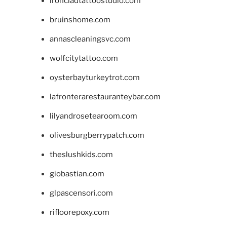
ironcladtattoostudio.com
bruinshome.com
annascleaningsvc.com
wolfcitytattoo.com
oysterbayturkeytrot.com
lafronterarestauranteybar.com
lilyandrosetearoom.com
olivesburgberrypatch.com
theslushkids.com
giobastian.com
glpascensori.com
rifloorepoxy.com