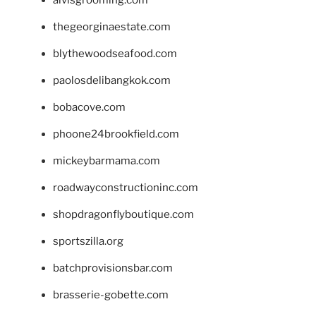
alvisgrooming.com
thegeorginaestate.com
blythewoodseafood.com
paolosdelibangkok.com
bobacove.com
phoone24brookfield.com
mickeybarmama.com
roadwayconstructioninc.com
shopdragonflyboutique.com
sportszilla.org
batchprovisionsbar.com
brasserie-gobette.com