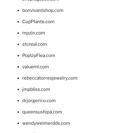
bonvivantshop.com
CupPlante.com
mpzin.com
stcreal.com
PopUpFlea.com
valueml.com
rebeccatorresjewelry.com
jmpbliss.com
drjorgerico.com
queensushipa.com
wendyweimerdds.com