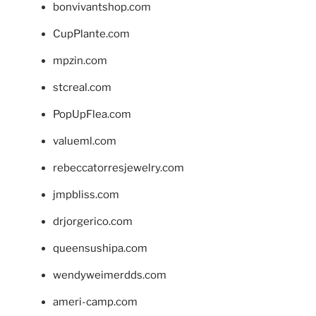
bonvivantshop.com
CupPlante.com
mpzin.com
stcreal.com
PopUpFlea.com
valueml.com
rebeccatorresjewelry.com
jmpbliss.com
drjorgerico.com
queensushipa.com
wendyweimerdds.com
ameri-camp.com