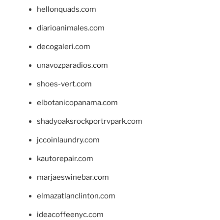
hellonquads.com
diarioanimales.com
decogaleri.com
unavozparadios.com
shoes-vert.com
elbotanicopanama.com
shadyoaksrockportrvpark.com
jccoinlaundry.com
kautorepair.com
marjaeswinebar.com
elmazatlanclinton.com
ideacoffeenyc.com