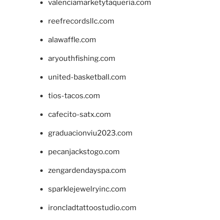
valenciamarketytaqueria.com
reefrecordsllc.com
alawaffle.com
aryouthfishing.com
united-basketball.com
tios-tacos.com
cafecito-satx.com
graduacionviu2023.com
pecanjackstogo.com
zengardendayspa.com
sparklejewelryinc.com
ironcladtattoostudio.com