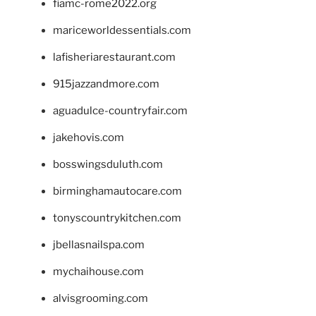
fiamc-rome2022.org
mariceworldessentials.com
lafisheriarestaurant.com
915jazzandmore.com
aguadulce-countryfair.com
jakehovis.com
bosswingsduluth.com
birminghamautocare.com
tonyscountrykitchen.com
jbellasnailspa.com
mychaihouse.com
alvisgrooming.com