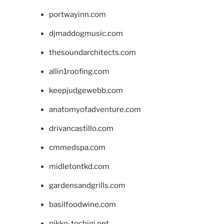
portwayinn.com
djmaddogmusic.com
thesoundarchitects.com
allin1roofing.com
keepjudgewebb.com
anatomyofadventure.com
drivancastillo.com
cmmedspa.com
midletontkd.com
gardensandgrills.com
basilfoodwine.com
nikko-tochigi.net