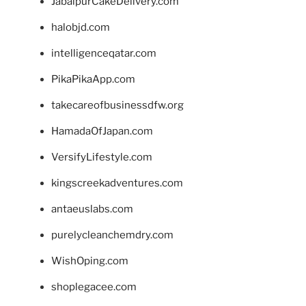
JabalpurCakeDelivery.com
halobjd.com
intelligenceqatar.com
PikaPikaApp.com
takecareofbusinessdfw.org
HamadaOfJapan.com
VersifyLifestyle.com
kingscreekadventures.com
antaeuslabs.com
purelycleanchemdry.com
WishOping.com
shoplegacee.com