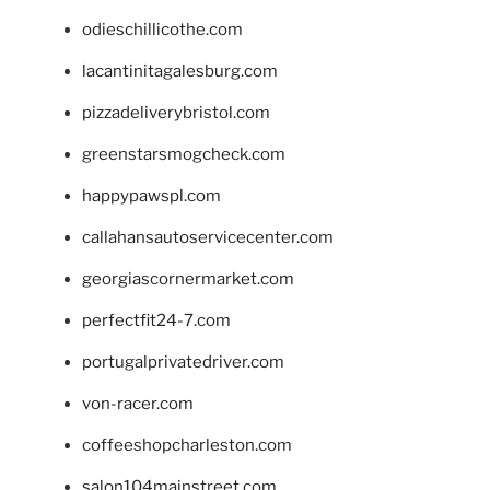
odieschillicothe.com
lacantinitagalesburg.com
pizzadeliverybristol.com
greenstarsmogcheck.com
happypawspl.com
callahansautoservicecenter.com
georgiascornermarket.com
perfectfit24-7.com
portugalprivatedriver.com
von-racer.com
coffeeshopcharleston.com
salon104mainstreet.com