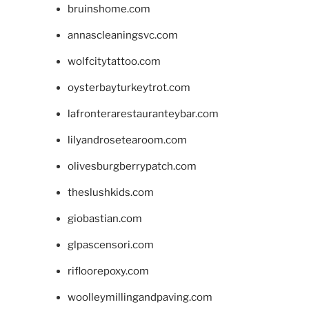
bruinshome.com
annascleaningsvc.com
wolfcitytattoo.com
oysterbayturkeytrot.com
lafronterarestauranteybar.com
lilyandrosetearoom.com
olivesburgberrypatch.com
theslushkids.com
giobastian.com
glpascensori.com
rifloorepoxy.com
woolleymillingandpaving.com