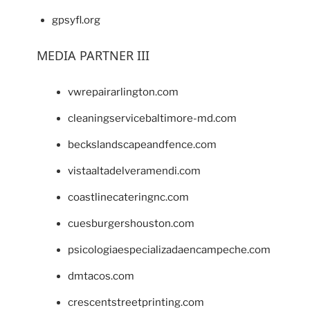
gpsyfl.org
MEDIA PARTNER III
vwrepairarlington.com
cleaningservicebaltimore-md.com
beckslandscapeandfence.com
vistaaltadelveramendi.com
coastlinecateringnc.com
cuesburgershouston.com
psicologiaespecializadaencampeche.com
dmtacos.com
crescentstreetprinting.com