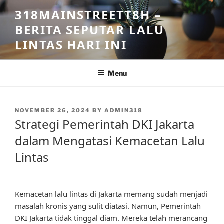
Skip
318MAINSTREETT8H –
to
BERITA SEPUTAR LALU
content
LINTAS HARI INI
Menu
POSTED
NOVEMBER 26, 2024
BY
ADMIN318
ON
Strategi Pemerintah DKI Jakarta
dalam Mengatasi Kemacetan Lalu
Lintas
Kemacetan lalu lintas di Jakarta memang sudah menjadi
masalah kronis yang sulit diatasi. Namun, Pemerintah
DKI Jakarta tidak tinggal diam. Mereka telah merancang