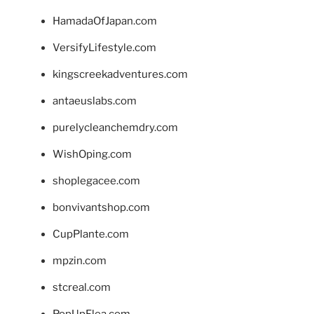
HamadaOfJapan.com
VersifyLifestyle.com
kingscreekadventures.com
antaeuslabs.com
purelycleanchemdry.com
WishOping.com
shoplegacee.com
bonvivantshop.com
CupPlante.com
mpzin.com
stcreal.com
PopUpFlea.com