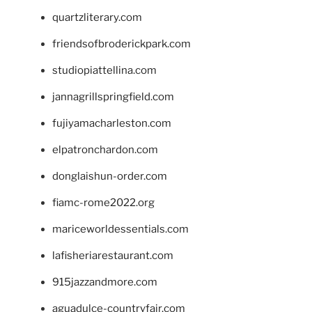
quartzliterary.com
friendsofbroderickpark.com
studiopiattellina.com
jannagrillspringfield.com
fujiyamacharleston.com
elpatronchardon.com
donglaishun-order.com
fiamc-rome2022.org
mariceworldessentials.com
lafisheriarestaurant.com
915jazzandmore.com
aguadulce-countryfair.com