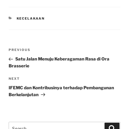
CATEGORIES
KECELAKAAN
Post
Previous
PREVIOUS
navigation
Post
Satu Jalan Menuju Keberagaman Rasa di Ora
Brasserie
Next
NEXT
Post
IFEMC dan Kontribusinya terhadap Pembangunan
Berkelanjutan
Search
Search