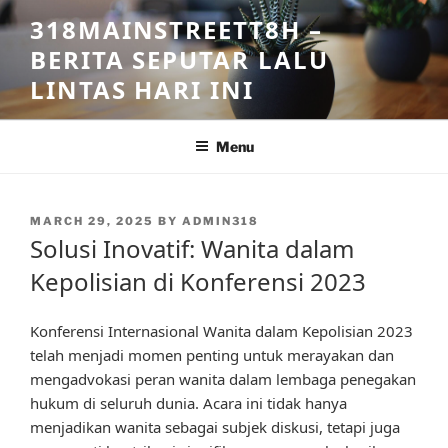
Skip
318MAINSTREETT8H –
to
BERITA SEPUTAR LALU
content
LINTAS HARI INI
Menu
POSTED
MARCH 29, 2025
BY
ADMIN318
ON
Solusi Inovatif: Wanita dalam
Kepolisian di Konferensi 2023
Konferensi Internasional Wanita dalam Kepolisian 2023
telah menjadi momen penting untuk merayakan dan
mengadvokasi peran wanita dalam lembaga penegakan
hukum di seluruh dunia. Acara ini tidak hanya
menjadikan wanita sebagai subjek diskusi, tetapi juga