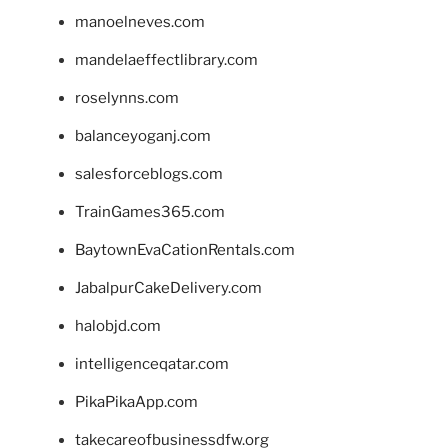
manoelneves.com
mandelaeffectlibrary.com
roselynns.com
balanceyoganj.com
salesforceblogs.com
TrainGames365.com
BaytownEvaCationRentals.com
JabalpurCakeDelivery.com
halobjd.com
intelligenceqatar.com
PikaPikaApp.com
takecareofbusinessdfw.org