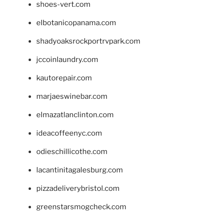
shoes-vert.com
elbotanicopanama.com
shadyoaksrockportrvpark.com
jccoinlaundry.com
kautorepair.com
marjaeswinebar.com
elmazatlanclinton.com
ideacoffeenyc.com
odieschillicothe.com
lacantinitagalesburg.com
pizzadeliverybristol.com
greenstarsmogcheck.com