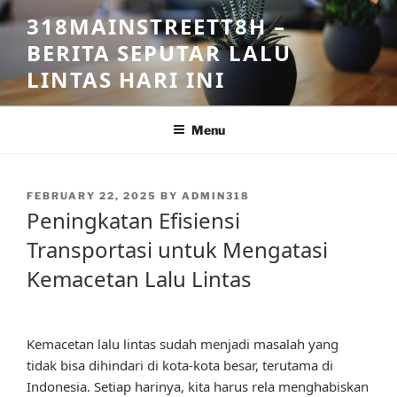
Skip
318MAINSTREETT8H –
to
BERITA SEPUTAR LALU
content
LINTAS HARI INI
Menu
POSTED
FEBRUARY 22, 2025
BY
ADMIN318
ON
Peningkatan Efisiensi
Transportasi untuk Mengatasi
Kemacetan Lalu Lintas
Kemacetan lalu lintas sudah menjadi masalah yang
tidak bisa dihindari di kota-kota besar, terutama di
Indonesia. Setiap harinya, kita harus rela menghabiskan