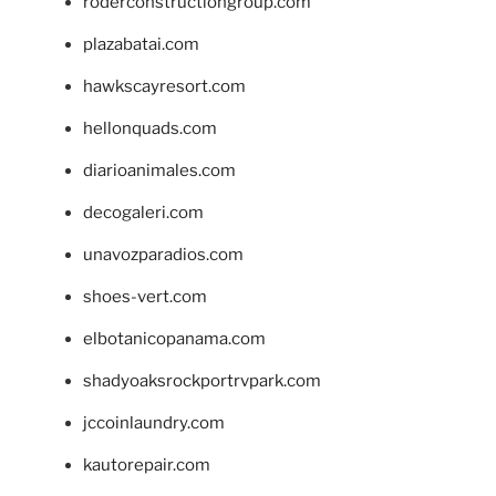
roderconstructiongroup.com
plazabatai.com
hawkscayresort.com
hellonquads.com
diarioanimales.com
decogaleri.com
unavozparadios.com
shoes-vert.com
elbotanicopanama.com
shadyoaksrockportrvpark.com
jccoinlaundry.com
kautorepair.com