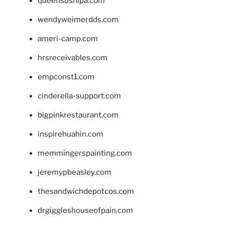
queensushipa.com
wendyweimerdds.com
ameri-camp.com
hrsreceivables.com
empconst1.com
cinderella-support.com
bigpinkrestaurant.com
inspirehuahin.com
memmingerspainting.com
jeremypbeasley.com
thesandwichdepotcos.com
drgiggleshouseofpain.com