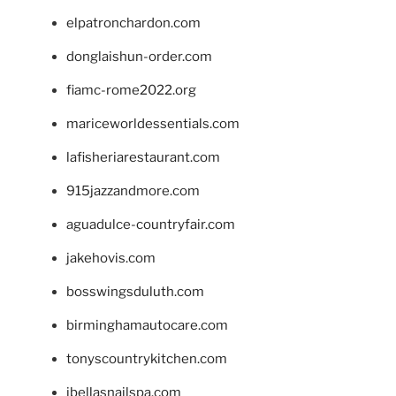
elpatronchardon.com
donglaishun-order.com
fiamc-rome2022.org
mariceworldessentials.com
lafisheriarestaurant.com
915jazzandmore.com
aguadulce-countryfair.com
jakehovis.com
bosswingsduluth.com
birminghamautocare.com
tonyscountrykitchen.com
jbellasnailspa.com