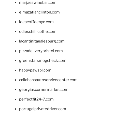
marjaeswinebar.com
elmazatlanclinton.com
ideacoffeenyc.com
odieschillicothe.com
lacantinitagalesburg.com
pizzadeliverybristol.com
greenstarsmogcheck.com
happypawspl.com
callahansautoservicecenter.com
georgiascornermarket.com
perfectfit24-7.com
portugalprivatedriver.com