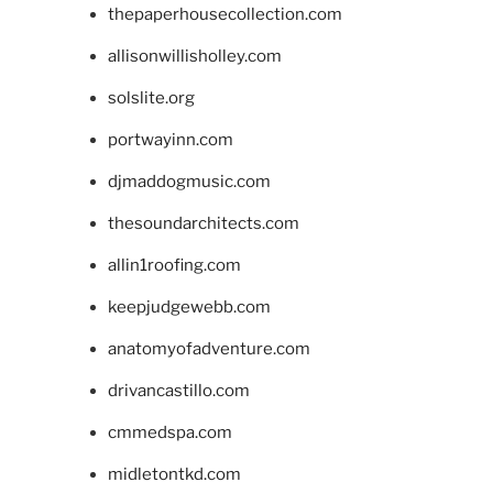
thepaperhousecollection.com
allisonwillisholley.com
solslite.org
portwayinn.com
djmaddogmusic.com
thesoundarchitects.com
allin1roofing.com
keepjudgewebb.com
anatomyofadventure.com
drivancastillo.com
cmmedspa.com
midletontkd.com