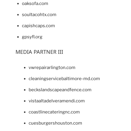
oaksofa.com
soultacohtx.com
capishcaps.com
gpsyfl.org
MEDIA PARTNER III
vwrepairarlington.com
cleaningservicebaltimore-md.com
beckslandscapeandfence.com
vistaaltadelveramendi.com
coastlinecateringnc.com
cuesburgershouston.com