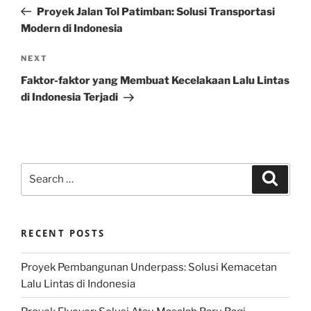
navigation
Post
Proyek Jalan Tol Patimban: Solusi Transportasi
Modern di Indonesia
Next
NEXT
Post
Faktor-faktor yang Membuat Kecelakaan Lalu Lintas
di Indonesia Terjadi
Search
Search
for:
RECENT POSTS
Proyek Pembangunan Underpass: Solusi Kemacetan
Lalu Lintas di Indonesia