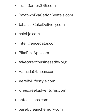
TrainGames365.com
BaytownEvaCationRentals.com
JabalpurCakeDelivery.com
halobjd.com
intelligenceqatar.com
PikaPikaApp.com
takecareofbusinessdfw.org
HamadaOfJapan.com
VersifyLifestyle.com
kingscreekadventures.com
antaeuslabs.com
purelycleanchemdry.com