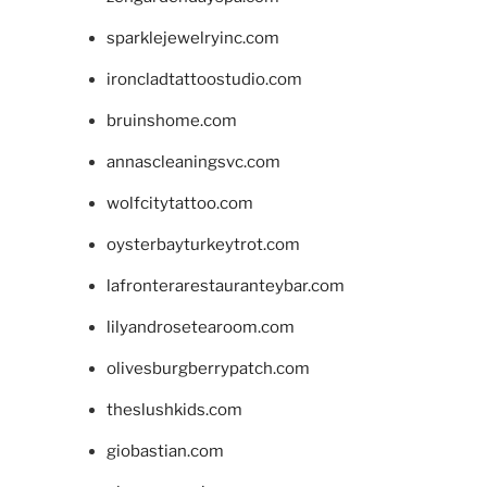
sparklejewelryinc.com
ironcladtattoostudio.com
bruinshome.com
annascleaningsvc.com
wolfcitytattoo.com
oysterbayturkeytrot.com
lafronterarestauranteybar.com
lilyandrosetearoom.com
olivesburgberrypatch.com
theslushkids.com
giobastian.com