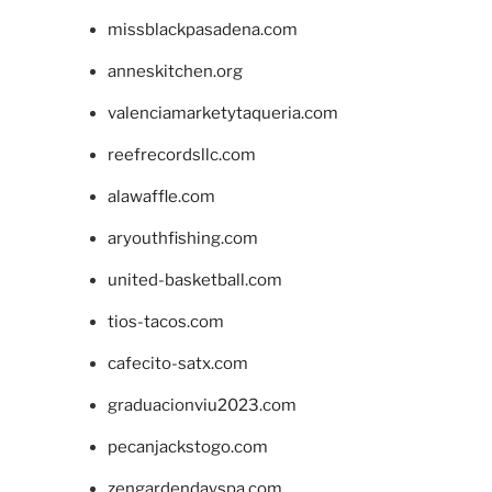
missblackpasadena.com
anneskitchen.org
valenciamarketytaqueria.com
reefrecordsllc.com
alawaffle.com
aryouthfishing.com
united-basketball.com
tios-tacos.com
cafecito-satx.com
graduacionviu2023.com
pecanjackstogo.com
zengardendayspa.com