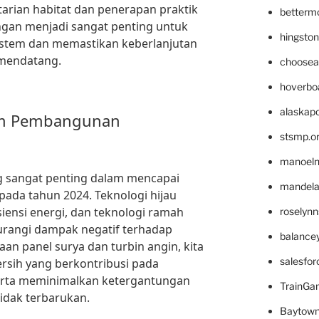
tarian habitat dan penerapan praktik
betterm
ngan menjadi sangat penting untuk
hingsto
stem dan memastikan keberlanjutan
 mendatang.
choosea
hoverbo
alaskapo
lam Pembangunan
stsmp.o
manoel
g sangat penting dalam mencapai
mandelae
ada tahun 2024. Teknologi hijau
siensi energi, dan teknologi ramah
roselyn
angi dampak negatif terhadap
balance
n panel surya dan turbin angin, kita
salesfo
rsih yang berkontribusi pada
erta meminimalkan ketergantungan
TrainG
tidak terbarukan.
Baytown