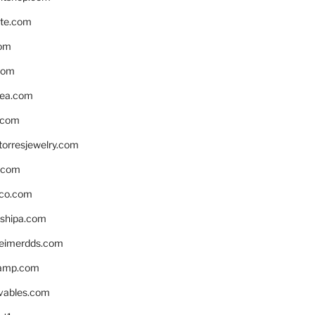
te.com
om
com
ea.com
.com
torresjewelry.com
s.com
ico.com
shipa.com
eimerdds.com
camp.com
ivables.com