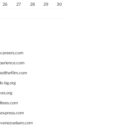
26
27
28
29
30
hcareers.com
xperience.com
edthefilm.com
ds-bg.org
ves.org
tees.com
rsexpress.com
venezuelaen.com