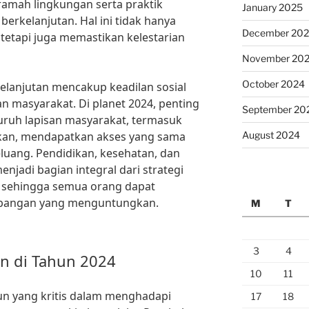
 ramah lingkungan serta praktik
January 2025
erkelanjutan. Hal ini tidak hanya
December 20
 tetapi juga memastikan kelestarian
November 20
October 2024
elanjutan mencakup keadilan sosial
n masyarakat. Di planet 2024, penting
September 20
ruh lapisan masyarakat, termasuk
irkan, mendapatkan akses yang sama
August 2024
luang. Pendidikan, kesehatan, dan
jadi bagian integral dari strategi
 sehingga semua orang dapat
mbangan yang menguntungkan.
M
T
3
4
n di Tahun 2024
10
11
un yang kritis dalam menghadapi
17
18