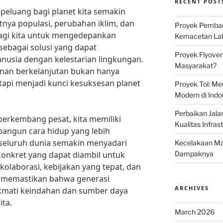
RECENT POST
 peluang bagi planet kita semakin
ya populasi, perubahan iklim, dan
Proyek Pemban
bagi kita untuk mengedepankan
Kemacetan Lalu
ebagai solusi yang dapat
Proyek Flyover
usia dengan kelestarian lingkungan.
Masyarakat?
nan berkelanjutan bukan hanya
tapi menjadi kunci kesuksesan planet
Proyek Tol: Me
Modern di Indo
Perbaikan Jala
 berkembang pesat, kita memiliki
Kualitas Infras
angun cara hidup yang lebih
 seluruh dunia semakin menyadari
Kecelakaan Mau
onkret yang dapat diambil untuk
Dampaknya
 kolaborasi, kebijakan yang tepat, dan
at memastikan bahwa generasi
ARCHIVES
kmati keindahan dan sumber daya
ita.
March 2026