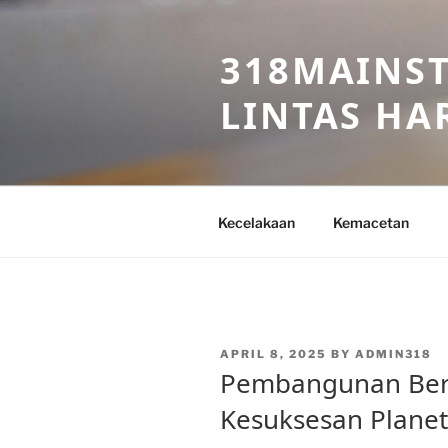
Skip
to
318MAINST
content
LINTAS HAR
Kecelakaan
Kemacetan
POSTED
APRIL 8, 2025
BY
ADMIN318
ON
Pembangunan Berk
Kesuksesan Planet