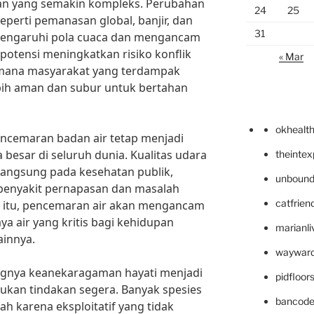
an yang semakin kompleks. Perubahan
24
25
eperti pemanasan global, banjir, dan
31
pengaruhi pola cuaca dan mengancam
potensi meningkatkan risiko konflik
« Mar
i mana masyarakat yang terdampak
bih aman dan subur untuk bertahan
okhealt
pencemaran badan air tetap menjadi
besar di seluruh dunia. Kualitas udara
theinte
angsung pada kesehatan publik,
unbound
penyakit pernapasan dan masalah
catfrien
a itu, pencemaran air akan mengancam
a air yang kritis bagi kehidupan
marianli
ainnya.
wayward
langnya keanekaragaman hayati menjadi
pidfloo
ukan tindakan segera. Banyak spesies
bancode
h karena eksploitatif yang tidak