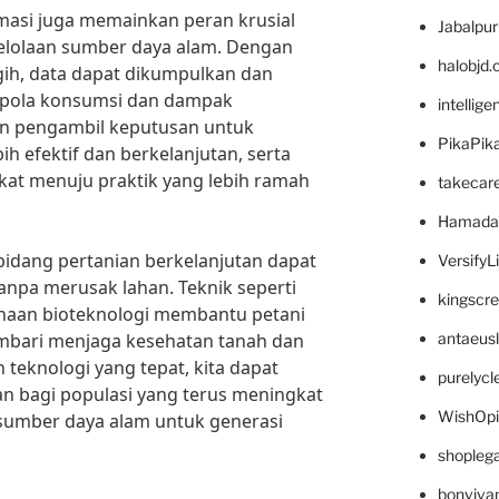
rmasi juga memainkan peran krusial
Jabalpu
lolaan sumber daya alam. Dengan
halobjd
ggih, data dapat dikumpulkan dan
i pola konsumsi dan dampak
intellig
n pengambil keputusan untuk
PikaPik
h efektif dan berkelanjutan, serta
at menuju praktik yang lebih ramah
takecar
Hamada
 bidang pertanian berkelanjutan dapat
VersifyL
anpa merusak lahan. Teknik seperti
kingscr
unaan bioteknologi membantu petani
mbari menjaga kesehatan tanah dan
antaeus
teknologi yang tepat, kita dapat
purelyc
 bagi populasi yang terus meningkat
WishOp
 sumber daya alam untuk generasi
shopleg
bonviva