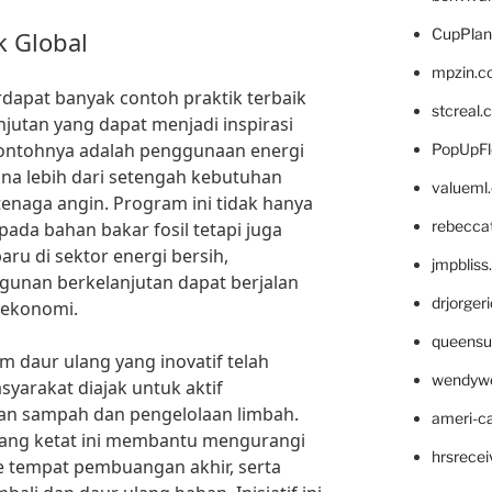
CupPlan
k Global
mpzin.c
rdapat banyak contoh praktik terbaik
stcreal.
utan yang dapat menjadi inspirasi
 contohnya adalah penggunaan energi
PopUpFl
na lebih dari setengah kebutuhan
valueml
tenaga angin. Program ini tidak hanya
rebecca
da bahan bakar fosil tetapi juga
ru di sektor energi bersih,
jmpblis
nan berkelanjutan dapat berjalan
drjorger
 ekonomi.
queensu
am daur ulang yang inovatif telah
wendyw
syarakat diajak untuk aktif
han sampah dan pengelolaan limbah.
ameri-
ang ketat ini membantu mengurangi
hrsrece
e tempat pembuangan akhir, serta