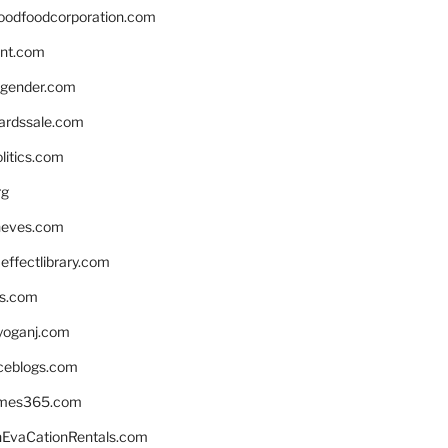
oodfoodcorporation.com
nnt.com
gender.com
ardssale.com
litics.com
rg
neves.com
ffectlibrary.com
ns.com
yoganj.com
rceblogs.com
ames365.com
EvaCationRentals.com