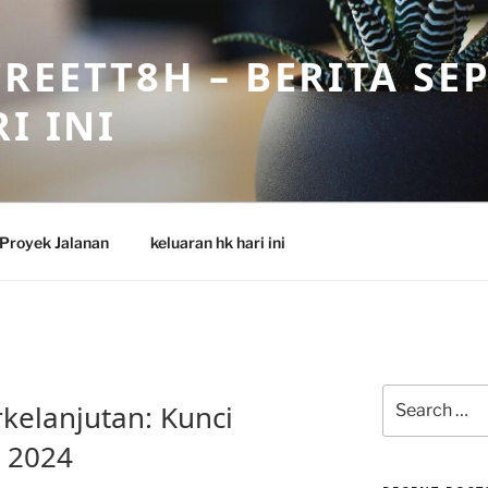
REETT8H – BERITA SE
I INI
Proyek Jalanan
keluaran hk hari ini
Search
elanjutan: Kunci
for:
 2024