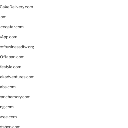
rCakeDelivery.com
.com
enceqatar.com
aApp.com
eofbusinessdfw.org
OfJapan.com
ifestyle.com
eekadventures.com
labs.com
leanchemdry.com
ing.com
acee.com
ntshop.com