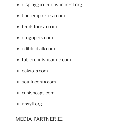
displaygardenonsuncrest.org
bbq-empire-usa.com
feedstoreva.com
drogopets.com
ediblechalk.com
tabletennisnearme.com
oaksofa.com
soultacohtx.com
capishcaps.com
gpsyfl.org
MEDIA PARTNER III