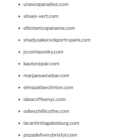
unavozparadios.com
shoes-vert.com
elbotanicopanama.com
shadyoaksrockportrvpark.com
jccoinlaundry.com
kautorepair.com
marjaeswinebar.com
elmazatlanclinton.com
ideacoffeenyc.com
odieschillicothe.com
lacantinitagalesburg.com
pizzadeliverybristol.com