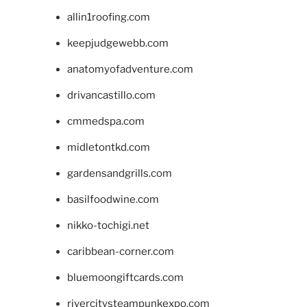
allin1roofing.com
keepjudgewebb.com
anatomyofadventure.com
drivancastillo.com
cmmedspa.com
midletontkd.com
gardensandgrills.com
basilfoodwine.com
nikko-tochigi.net
caribbean-corner.com
bluemoongiftcards.com
rivercitysteampunkexpo.com