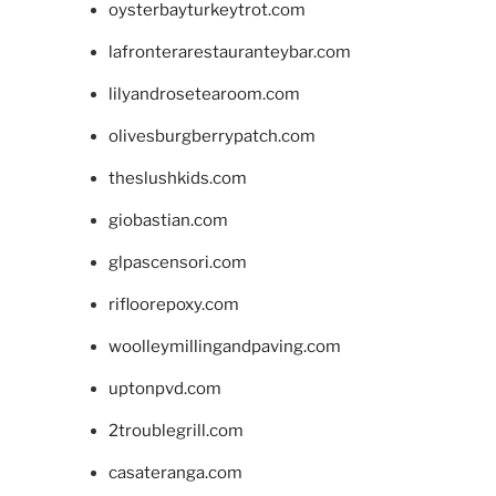
oysterbayturkeytrot.com
lafronterarestauranteybar.com
lilyandrosetearoom.com
olivesburgberrypatch.com
theslushkids.com
giobastian.com
glpascensori.com
rifloorepoxy.com
woolleymillingandpaving.com
uptonpvd.com
2troublegrill.com
casateranga.com