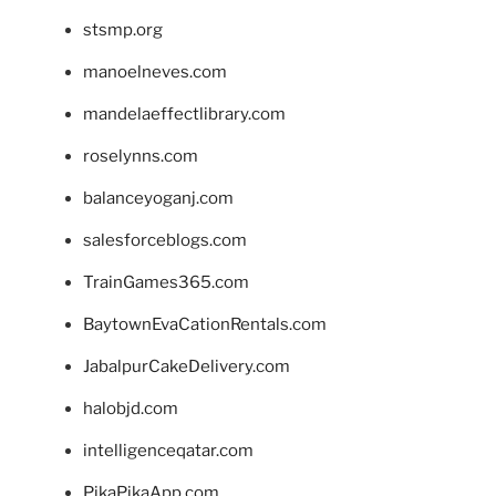
stsmp.org
manoelneves.com
mandelaeffectlibrary.com
roselynns.com
balanceyoganj.com
salesforceblogs.com
TrainGames365.com
BaytownEvaCationRentals.com
JabalpurCakeDelivery.com
halobjd.com
intelligenceqatar.com
PikaPikaApp.com