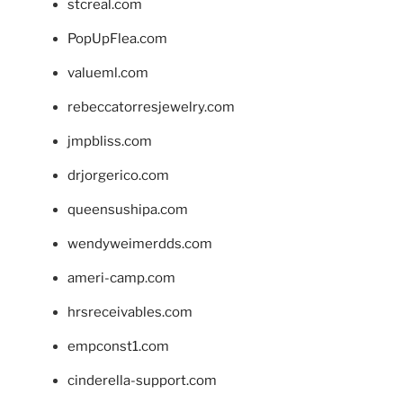
stcreal.com
PopUpFlea.com
valueml.com
rebeccatorresjewelry.com
jmpbliss.com
drjorgerico.com
queensushipa.com
wendyweimerdds.com
ameri-camp.com
hrsreceivables.com
empconst1.com
cinderella-support.com