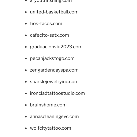
aryouthfishing.com
united-basketball.com
tios-tacos.com
cafecito-satx.com
graduacionviu2023.com
pecanjackstogo.com
zengardendayspa.com
sparklejewelryinc.com
ironcladtattoostudio.com
bruinshome.com
annascleaningsvc.com
wolfcitytattoo.com