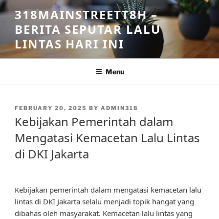
Skip
318MAINSTREETT8H –
to
BERITA SEPUTAR LALU
content
LINTAS HARI INI
Menu
POSTED
FEBRUARY 20, 2025
BY
ADMIN318
ON
Kebijakan Pemerintah dalam
Mengatasi Kemacetan Lalu Lintas
di DKI Jakarta
Kebijakan pemerintah dalam mengatasi kemacetan lalu
lintas di DKI Jakarta selalu menjadi topik hangat yang
dibahas oleh masyarakat. Kemacetan lalu lintas yang