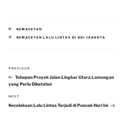
CATEGORIES
KEMACETAN
TAGS
KEMACETAN LALU LINTAS DI DKI JAKARTA
Post
Previous
PREVIOUS
navigation
Post
Tahapan Proyek Jalan Lingkar Utara Lamongan
yang Perlu Diketahui
Next
NEXT
Post
Kecelakaan Lalu Lintas Terjadi di Puncak Hari Ini