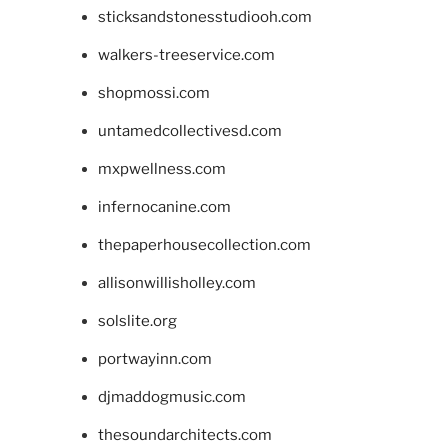
sticksandstonesstudiooh.com
walkers-treeservice.com
shopmossi.com
untamedcollectivesd.com
mxpwellness.com
infernocanine.com
thepaperhousecollection.com
allisonwillisholley.com
solslite.org
portwayinn.com
djmaddogmusic.com
thesoundarchitects.com