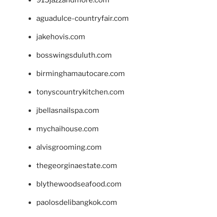
915jazzandmore.com
aguadulce-countryfair.com
jakehovis.com
bosswingsduluth.com
birminghamautocare.com
tonyscountrykitchen.com
jbellasnailspa.com
mychaihouse.com
alvisgrooming.com
thegeorginaestate.com
blythewoodseafood.com
paolosdelibangkok.com