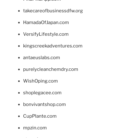
takecareofbusinessdfw.org
HamadaOfJapan.com
VersifyLifestyle.com
kingscreekadventures.com
antaeuslabs.com
purelycleanchemdry.com
WishOping.com
shoplegacee.com
bonvivantshop.com
CupPlante.com
mpzin.com