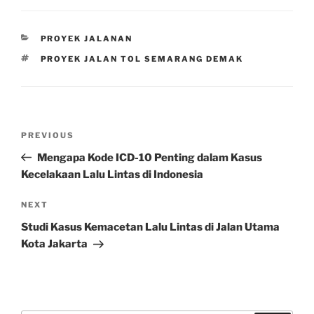
CATEGORIES
PROYEK JALANAN
TAGS
PROYEK JALAN TOL SEMARANG DEMAK
Post
Previous
PREVIOUS
navigation
Post
Mengapa Kode ICD-10 Penting dalam Kasus
Kecelakaan Lalu Lintas di Indonesia
Next
NEXT
Post
Studi Kasus Kemacetan Lalu Lintas di Jalan Utama
Kota Jakarta