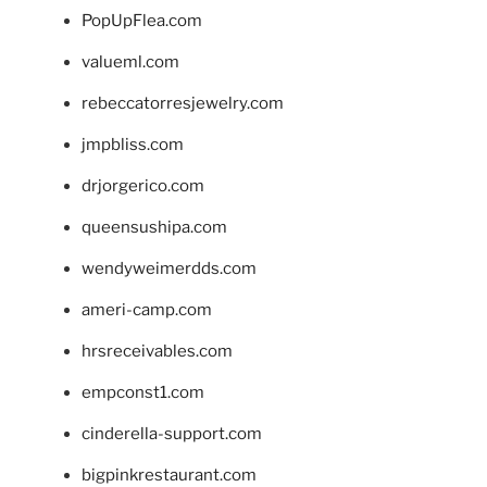
PopUpFlea.com
valueml.com
rebeccatorresjewelry.com
jmpbliss.com
drjorgerico.com
queensushipa.com
wendyweimerdds.com
ameri-camp.com
hrsreceivables.com
empconst1.com
cinderella-support.com
bigpinkrestaurant.com