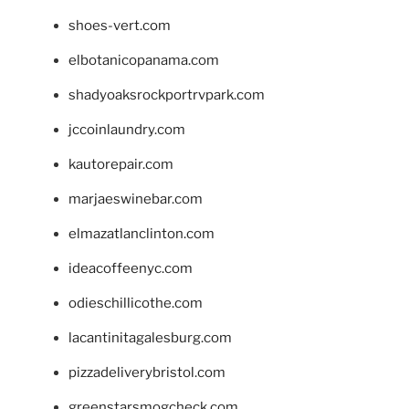
shoes-vert.com
elbotanicopanama.com
shadyoaksrockportrvpark.com
jccoinlaundry.com
kautorepair.com
marjaeswinebar.com
elmazatlanclinton.com
ideacoffeenyc.com
odieschillicothe.com
lacantinitagalesburg.com
pizzadeliverybristol.com
greenstarsmogcheck.com