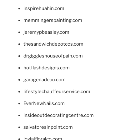
inspirehuahin.com
memmingerspainting.com
jeremypbeasley.com
thesandwichdepotcos.com
drgiggleshouseofpain.com
hotflashdesigns.com
garagenadeau.com
lifestylechauffeurservice.com
EverNewNails.com
insideoutdecoratingcentre.com
salvatoresinpoint.com
jovialfloralco.com