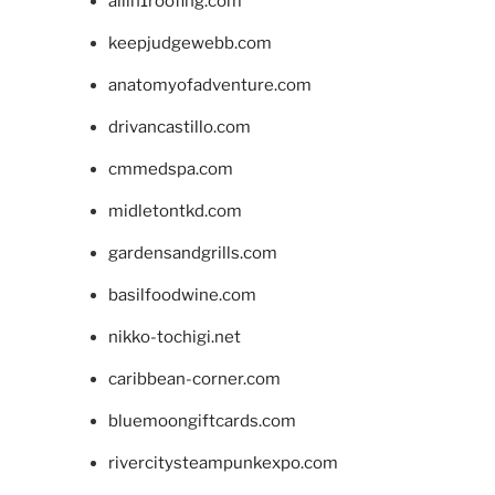
allin1roofing.com
keepjudgewebb.com
anatomyofadventure.com
drivancastillo.com
cmmedspa.com
midletontkd.com
gardensandgrills.com
basilfoodwine.com
nikko-tochigi.net
caribbean-corner.com
bluemoongiftcards.com
rivercitysteampunkexpo.com