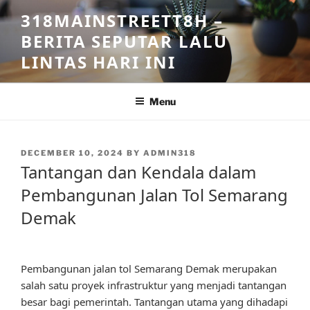
Skip
318MAINSTREETT8H –
to
BERITA SEPUTAR LALU
content
LINTAS HARI INI
Menu
POSTED
DECEMBER 10, 2024
BY
ADMIN318
ON
Tantangan dan Kendala dalam
Pembangunan Jalan Tol Semarang
Demak
Pembangunan jalan tol Semarang Demak merupakan
salah satu proyek infrastruktur yang menjadi tantangan
besar bagi pemerintah. Tantangan utama yang dihadapi