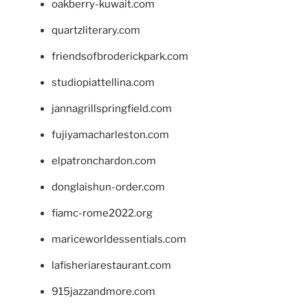
oakberry-kuwait.com
quartzliterary.com
friendsofbroderickpark.com
studiopiattellina.com
jannagrillspringfield.com
fujiyamacharleston.com
elpatronchardon.com
donglaishun-order.com
fiamc-rome2022.org
mariceworldessentials.com
lafisheriarestaurant.com
915jazzandmore.com