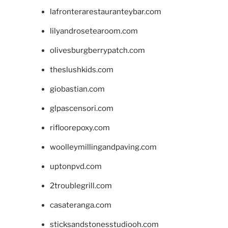
lafronterarestauranteybar.com
lilyandrosetearoom.com
olivesburgberrypatch.com
theslushkids.com
giobastian.com
glpascensori.com
rifloorepoxy.com
woolleymillingandpaving.com
uptonpvd.com
2troublegrill.com
casateranga.com
sticksandstonesstudiooh.com