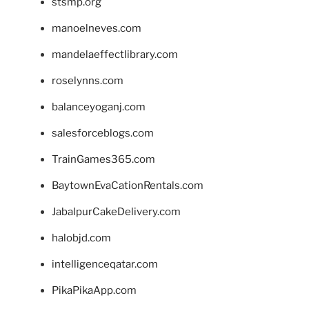
stsmp.org
manoelneves.com
mandelaeffectlibrary.com
roselynns.com
balanceyoganj.com
salesforceblogs.com
TrainGames365.com
BaytownEvaCationRentals.com
JabalpurCakeDelivery.com
halobjd.com
intelligenceqatar.com
PikaPikaApp.com