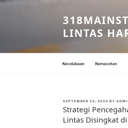
Skip
to
318MAINST
content
LINTAS HAR
Kecelakaan
Kemacetan
POSTED
SEPTEMBER 23, 2024
BY
ADMI
ON
Strategi Pencegah
Lintas Disingkat di