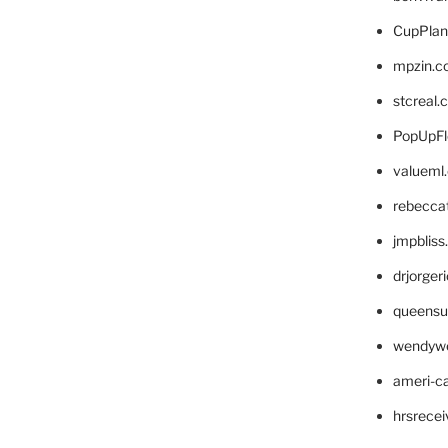
CupPlan
mpzin.c
stcreal.
PopUpFl
valueml
rebecca
jmpblis
drjorger
queensu
wendyw
ameri-
hrsrece