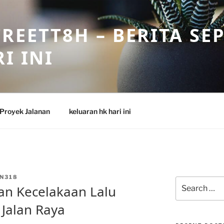
REETT8H – BERITA SE
I INI
Proyek Jalanan
keluaran hk hari ini
N318
Search
an Kecelakaan Lalu
for:
 Jalan Raya