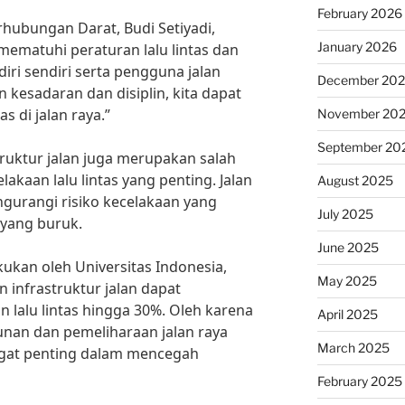
February 2026
rhubungan Darat, Budi Setiyadi,
January 2026
mematuhi peraturan lalu lintas dan
i sendiri serta pengguna jalan
December 20
kesadaran dan disiplin, kita dapat
s di jalan raya.”
November 20
September 20
struktur jalan juga merupakan salah
akaan lalu lintas yang penting. Jalan
August 2025
gurangi risiko kecelakaan yang
July 2025
 yang buruk.
June 2025
ukan oleh Universitas Indonesia,
May 2025
infrastruktur jalan dapat
lalu lintas hingga 30%. Oleh karena
April 2025
unan dan pemeliharaan jalan raya
March 2025
gat penting dalam mencegah
February 2025