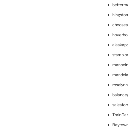
betterm
hingsto
choosea
hoverbo
alaskapo
stsmp.o
manoel
mandelae
roselyn
balance
salesfo
TrainG
Baytown