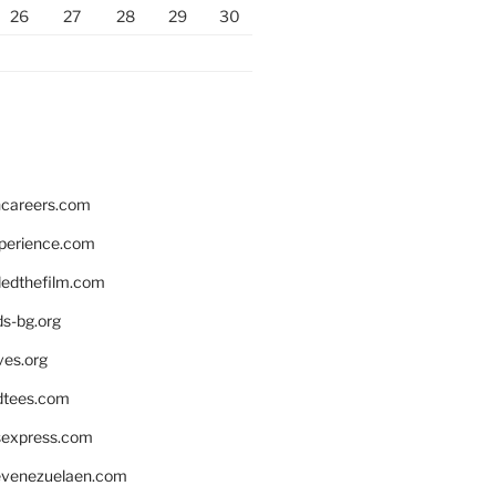
26
27
28
29
30
hcareers.com
xperience.com
edthefilm.com
ds-bg.org
ves.org
tees.com
rsexpress.com
venezuelaen.com