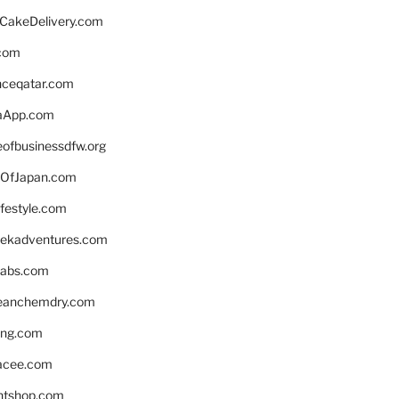
rCakeDelivery.com
.com
enceqatar.com
aApp.com
eofbusinessdfw.org
OfJapan.com
ifestyle.com
eekadventures.com
labs.com
leanchemdry.com
ing.com
acee.com
ntshop.com