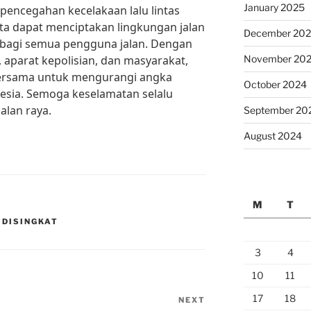
January 2025
encegahan kecelakaan lalu lintas
kita dapat menciptakan lingkungan jalan
December 20
bagi semua pengguna jalan. Dengan
 aparat kepolisian, dan masyarakat,
November 20
bersama untuk mengurangi angka
October 2024
onesia. Semoga keselamatan selalu
jalan raya.
September 20
August 2024
M
T
 DISINGKAT
3
4
10
11
17
18
NEXT
Next