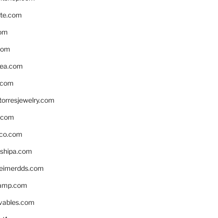
te.com
om
com
ea.com
.com
torresjewelry.com
s.com
ico.com
shipa.com
eimerdds.com
camp.com
ivables.com