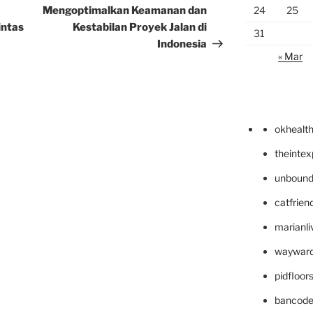
Post
Mengoptimalkan Keamanan dan
24
25
intas
Kestabilan Proyek Jalan di
31
Indonesia
« Mar
okhealt
theinte
unbound
catfrien
marianli
wayward
pidfloo
bancode