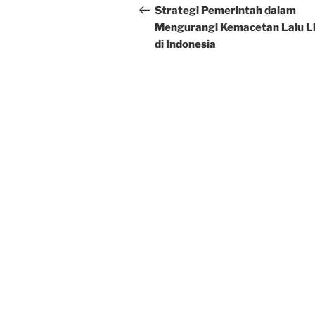
navigation
Post
Strategi Pemerintah dalam
Mengurangi Kemacetan Lalu L
di Indonesia