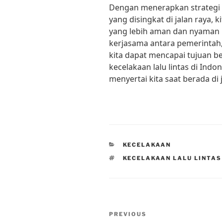
Dengan menerapkan strategi p
yang disingkat di jalan raya, 
yang lebih aman dan nyaman 
kerjasama antara pemerintah,
kita dapat mencapai tujuan 
kecelakaan lalu lintas di Ind
menyertai kita saat berada di 
CATEGORIES
KECELAKAAN
TAGS
KECELAKAAN LALU LINTAS
Post
Previous
PREVIOUS