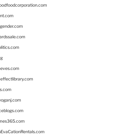
oodfoodcorporation.com
nnt.com
gender.com
ardssale.com
litics.com
rg
neves.com
ffectlibrary.com
ns.com
yoganj.com
rceblogs.com
ames365.com
EvaCationRentals.com