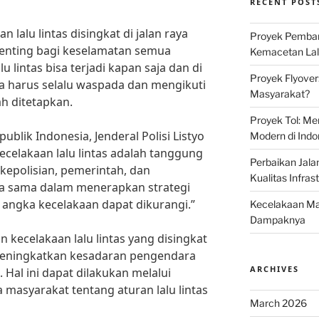
RECENT POST
 lalu lintas disingkat di jalan raya
Proyek Pemban
enting bagi keselamatan semua
Kemacetan Lalu
u lintas bisa terjadi kapan saja dan di
Proyek Flyover
ita harus selalu waspada dan mengikuti
Masyarakat?
h ditetapkan.
Proyek Tol: Me
blik Indonesia, Jenderal Polisi Listyo
Modern di Indo
ecelakaan lalu lintas adalah tanggung
Perbaikan Jala
kepolisian, pemerintah, dan
Kualitas Infras
ja sama dalam menerapkan strategi
 angka kecelakaan dapat dikurangi.”
Kecelakaan Mau
Dampaknya
n kecelakaan lalu lintas yang disingkat
 meningkatkan kesadaran pengendara
ARCHIVES
Hal ini dapat dilakukan melalui
a masyarakat tentang aturan lalu lintas
March 2026