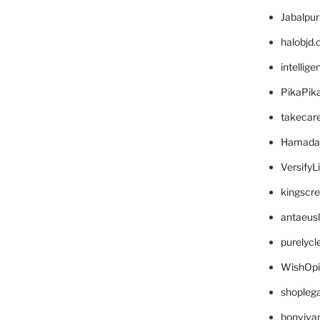
Jabalpu
halobjd
intellig
PikaPik
takecar
Hamada
VersifyL
kingscr
antaeus
purelyc
WishOp
shopleg
bonviva