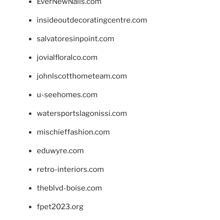
EverNewNails.com
insideoutdecoratingcentre.com
salvatoresinpoint.com
jovialfloralco.com
johnlscotthometeam.com
u-seehomes.com
watersportslagonissi.com
mischieffashion.com
eduwyre.com
retro-interiors.com
theblvd-boise.com
fpet2023.org