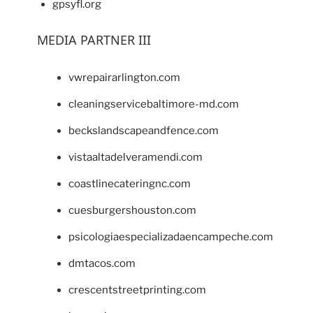
gpsyfl.org
MEDIA PARTNER III
vwrepairarlington.com
cleaningservicebaltimore-md.com
beckslandscapeandfence.com
vistaaltadelveramendi.com
coastlinecateringnc.com
cuesburgershouston.com
psicologiaespecializadaencampeche.com
dmtacos.com
crescentstreetprinting.com