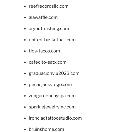
reefrecordsllc.com
alawaffle.com
aryouthfishing.com
united-basketball.com
tios-tacos.com
cafecito-satx.com
graduacionviu2023.com
pecanjackstogo.com
zengardendayspa.com
sparklejewelryinc.com
ironcladtattoostudio.com
bruinshome.com