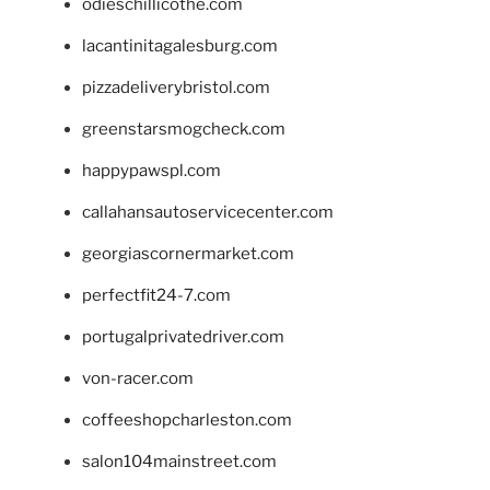
odieschillicothe.com
lacantinitagalesburg.com
pizzadeliverybristol.com
greenstarsmogcheck.com
happypawspl.com
callahansautoservicecenter.com
georgiascornermarket.com
perfectfit24-7.com
portugalprivatedriver.com
von-racer.com
coffeeshopcharleston.com
salon104mainstreet.com