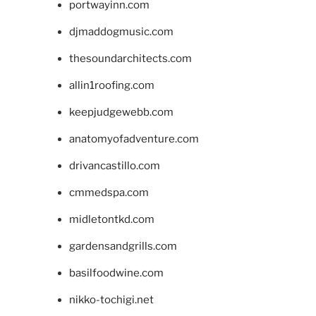
portwayinn.com
djmaddogmusic.com
thesoundarchitects.com
allin1roofing.com
keepjudgewebb.com
anatomyofadventure.com
drivancastillo.com
cmmedspa.com
midletontkd.com
gardensandgrills.com
basilfoodwine.com
nikko-tochigi.net