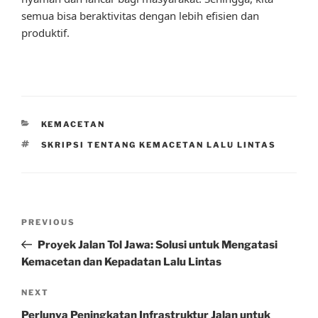
semua bisa beraktivitas dengan lebih efisien dan
produktif.
CATEGORIES
KEMACETAN
TAGS
SKRIPSI TENTANG KEMACETAN LALU LINTAS
Post
Previous
PREVIOUS
navigation
Post
Proyek Jalan Tol Jawa: Solusi untuk Mengatasi
Kemacetan dan Kepadatan Lalu Lintas
Next
NEXT
Post
Perlunya Peningkatan Infrastruktur Jalan untuk