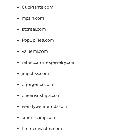
CupPlante.com
mpzin.com
stcreal.com
PopUpFlea.com
valueml.com
rebeccatorresjewelry.com
jmpbliss.com
drjorgerico.com
queensushipa.com
wendyweimerdds.com
ameri-camp.com
hrsreceivables.com