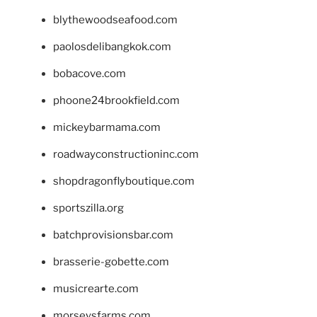
blythewoodseafood.com
paolosdelibangkok.com
bobacove.com
phoone24brookfield.com
mickeybarmama.com
roadwayconstructioninc.com
shopdragonflyboutique.com
sportszilla.org
batchprovisionsbar.com
brasserie-gobette.com
musicrearte.com
morseysfarms.com