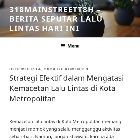
Skip
318MAINSTREETT8H –
to
BERITA SEPUTAR LALU
content
LINTAS HARI INI
Menu
POSTED
DECEMBER 14, 2024
BY
ADMIN318
ON
Strategi Efektif dalam Mengatasi
Kemacetan Lalu Lintas di Kota
Metropolitan
Kemacetan lalu lintas di Kota Metropolitan memang
menjadi momok yang selalu mengganggu aktivitas
sehari-hari. Namun, jangan khawatir, karena ada