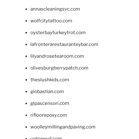
annascleaningsvc.com
wolfcitytattoo.com
oysterbayturkeytrot.com
lafronterarestauranteybar.com
lilyandrosetearoom.com
olivesburgberrypatch.com
theslushkids.com
giobastian.com
glpascensori.com
rifloorepoxy.com
woolleymillingandpaving.com
uptonpvd.com