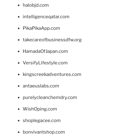
halobjd.com
intelligenceqatar.com
PikaPikaApp.com
takecareofbusinessdfw.org
HamadaOfJapan.com
VersifyLifestyle.com
kingscreekadventures.com
antaeuslabs.com
purelycleanchemdry.com
WishOping.com
shoplegacee.com
bonvivantshop.com