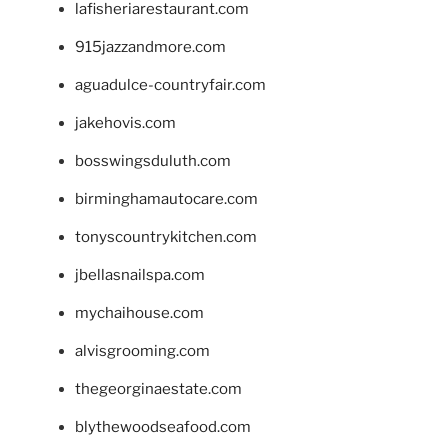
lafisheriarestaurant.com
915jazzandmore.com
aguadulce-countryfair.com
jakehovis.com
bosswingsduluth.com
birminghamautocare.com
tonyscountrykitchen.com
jbellasnailspa.com
mychaihouse.com
alvisgrooming.com
thegeorginaestate.com
blythewoodseafood.com