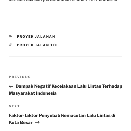
CATEGORIES
PROYEK JALANAN
TAGS
PROYEK JALAN TOL
Post
Previous
PREVIOUS
navigation
Post
Dampak Negatif Kecelakaan Lalu Lintas Terhadap
Masyarakat Indonesia
Next
NEXT
Post
Faktor-faktor Penyebab Kemacetan Lalu Lintas di
Kota Besar