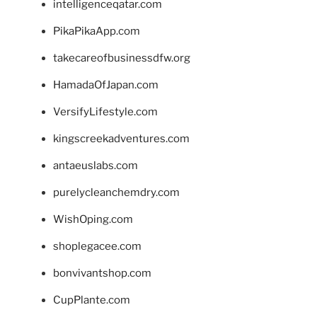
intelligenceqatar.com
PikaPikaApp.com
takecareofbusinessdfw.org
HamadaOfJapan.com
VersifyLifestyle.com
kingscreekadventures.com
antaeuslabs.com
purelycleanchemdry.com
WishOping.com
shoplegacee.com
bonvivantshop.com
CupPlante.com