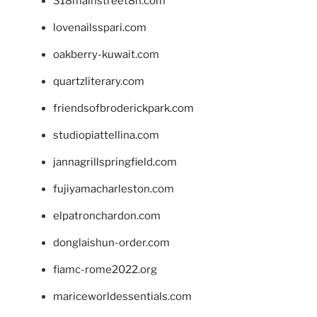
318mainstreet8h.com
lovenailsspari.com
oakberry-kuwait.com
quartzliterary.com
friendsofbroderickpark.com
studiopiattellina.com
jannagrillspringfield.com
fujiyamacharleston.com
elpatronchardon.com
donglaishun-order.com
fiamc-rome2022.org
mariceworldessentials.com