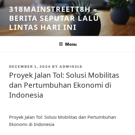
Skip
318MAINSTREETT8H –
to
BERITA SEPUTAR LALU
content
LINTAS HARI INI
Menu
POSTED
DECEMBER 1, 2024
BY
ADMIN318
ON
Proyek Jalan Tol: Solusi Mobilitas
dan Pertumbuhan Ekonomi di
Indonesia
Proyek Jalan Tol: Solusi Mobilitas dan Pertumbuhan
Ekonomi di Indonesia