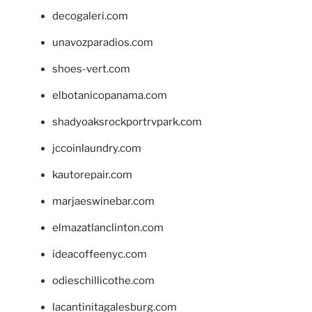
decogaleri.com
unavozparadios.com
shoes-vert.com
elbotanicopanama.com
shadyoaksrockportrvpark.com
jccoinlaundry.com
kautorepair.com
marjaeswinebar.com
elmazatlanclinton.com
ideacoffeenyc.com
odieschillicothe.com
lacantinitagalesburg.com