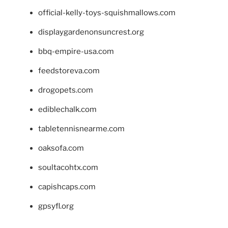
official-kelly-toys-squishmallows.com
displaygardenonsuncrest.org
bbq-empire-usa.com
feedstoreva.com
drogopets.com
ediblechalk.com
tabletennisnearme.com
oaksofa.com
soultacohtx.com
capishcaps.com
gpsyfl.org