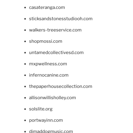
casateranga.com
sticksandstonesstudiooh.com
walkers-treeservice.com
shopmossi.com
untamedcollectivesd.com
mxpwellness.com
infernocanine.com
thepaperhousecollection.com
allisonwillisholley.com
solslite.org
portwayinn.com
djmaddogmusic.com