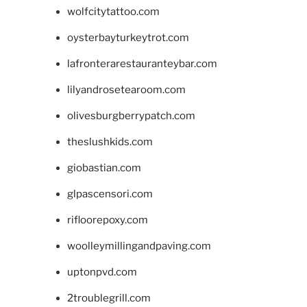
wolfcitytattoo.com
oysterbayturkeytrot.com
lafronterarestauranteybar.com
lilyandrosetearoom.com
olivesburgberrypatch.com
theslushkids.com
giobastian.com
glpascensori.com
rifloorepoxy.com
woolleymillingandpaving.com
uptonpvd.com
2troublegrill.com