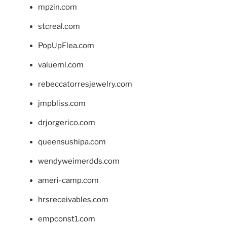
mpzin.com
stcreal.com
PopUpFlea.com
valueml.com
rebeccatorresjewelry.com
jmpbliss.com
drjorgerico.com
queensushipa.com
wendyweimerdds.com
ameri-camp.com
hrsreceivables.com
empconst1.com