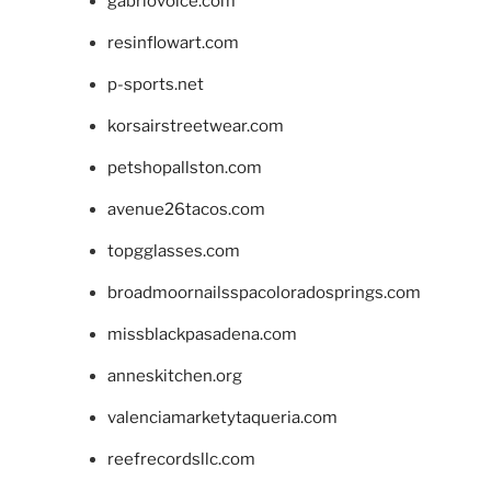
gabriovoice.com
resinflowart.com
p-sports.net
korsairstreetwear.com
petshopallston.com
avenue26tacos.com
topgglasses.com
broadmoornailsspacoloradosprings.com
missblackpasadena.com
anneskitchen.org
valenciamarketytaqueria.com
reefrecordsllc.com